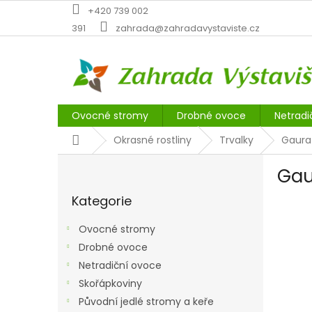
Přejít
+420 739 002
na
391
zahrada@zahradavystaviste.cz
obsah
Ovocné stromy
Drobné ovoce
Netradi
Domů
Okrasné rostliny
Trvalky
Gaura 
P
Gau
o
Přeskočit
s
Kategorie
kategorie
t
r
Ovocné stromy
a
Drobné ovoce
n
Netradiční ovoce
n
í
Skořápkoviny
p
Původní jedlé stromy a keře