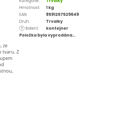
Kategorie
:
Trvalky
Hmotnost
:
1 kg
EAN
:
8591257529649
Druh
:
Trvalky
?
Balení
:
kontejner
Položka byla vyprodána…
, ze
o tvaru.
Z
stupem
od
stnou,