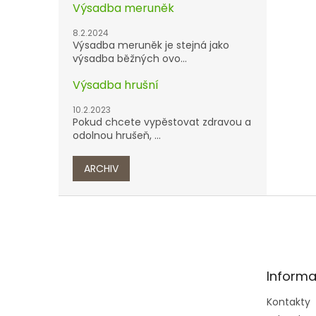
Výsadba meruněk
8.2.2024
Výsadba meruněk je stejná jako
výsadba běžných ovo...
Výsadba hrušní
10.2.2023
Pokud chcete vypěstovat zdravou a
odolnou hrušeň, ...
ARCHIV
Z
á
p
a
t
Informa
í
Kontakty