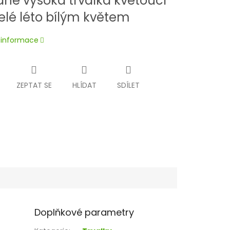
dně vysoká trvalka kvetoucí
elé léto bílým květem
í informace
ZEPTAT SE
HLÍDAT
SDÍLET
Doplňkové parametry