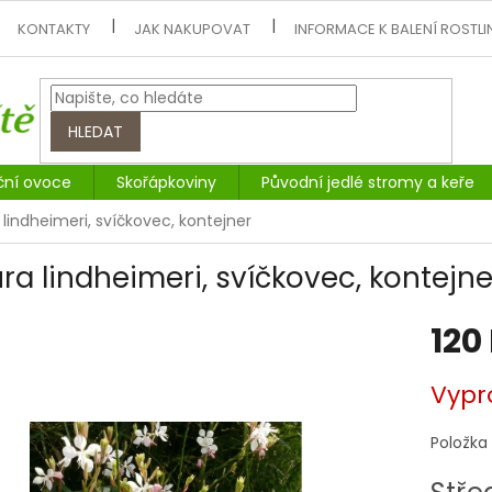
KONTAKTY
JAK NAKUPOVAT
INFORMACE K BALENÍ ROSTLI
HLEDAT
ční ovoce
Skořápkoviny
Původní jedlé stromy a keře
lindheimeri, svíčkovec, kontejner
ra lindheimeri, svíčkovec, kontejne
120
Měrná
Vypr
cena:
Položka