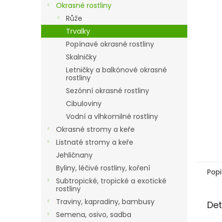
a
Okrasné rostliny
n
Růže
e
Trvalky
l
Popínavé okrasné rostliny
Skalničky
Letničky a balkónové okrasné
rostliny
Sezónní okrasné rostliny
Cibuloviny
Vodní a vlhkomilné rostliny
Okrasné stromy a keře
Listnaté stromy a keře
Jehličnany
Byliny, léčivé rostliny, koření
Popi
Subtropické, tropické a exotické
rostliny
Traviny, kapradiny, bambusy
Det
Semena, osivo, sadba