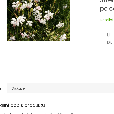
Stře
po c
Detailn
TISK
s
Diskuze
ailní popis produktu