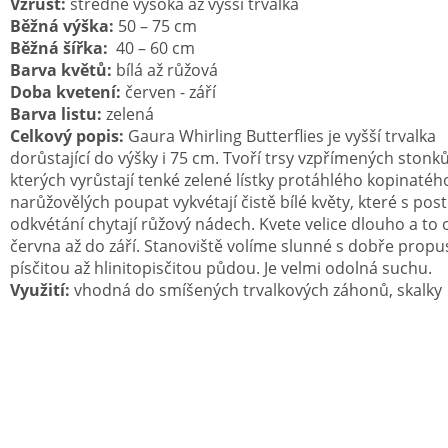
Vzrůst:
středně vysoká až vyšší trvalka
Běžná výška:
50 – 75 cm
Běžná šířka:
40 – 60 cm
Barva květů:
bílá až růžová
Doba kvetení:
červen - září
Barva listu:
zelená
Celkový popis:
Gaura Whirling Butterflies
je vyšší trvalka
dorůstající do výšky i 75 cm. Tvoří trsy vzpřímených stonků
kterých vyrůstají tenké zelené lístky protáhlého kopinatéh
narůžovělých poupat vykvétají čistě bílé květy, které s po
odkvétání chytají růžový nádech. Kvete velice dlouho a to 
června až do září. Stanoviště volíme slunné s dobře propu
písčitou až hlinitopisčitou půdou. Je velmi odolná suchu.
Využití:
vhodná do smíšených trvalkových záhonů, skalky