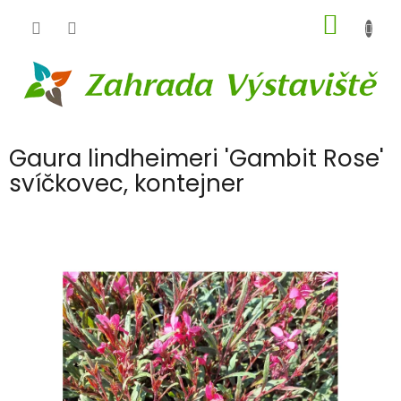
Přejít
NÁKUP
na
obsah
KOŠÍK
Gaura lindheimeri 'Gambit Rose'
svíčkovec, kontejner