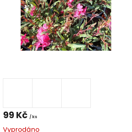
99 Kč
/ ks
Měrná
Vyprodáno
cena: