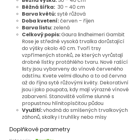
Běžná výška:
30 – 40 cm
Běžná šířka:
30 – 40 cm
Barva květů:
sytě růžová
Doba kvetení:
červen – říjen
Barva listu:
zelená
Celkový popis:
Gaura lindheimeri Gambit
Rose
je středně vysoká trvalka dorůstající
do výšky okolo 40 cm. Tvoří trsy
vzpřímených stonků, ze kterých vyrůstají
drobné lístky protáhlého tvaru. Nově rašící
listy jsou vybarveny do vínově červeného
odstínu.
Kvete velmi dlouho a to od června
až do října sytě růžovými květy. Dekorativní
jsou i jako poupata, kdy mají výrazné vínové
zabarvení. Stanoviště volíme slunné s
propustnou hlínitopísčitou půdou
Využití:
vhodná do smíšených trvalkových
záhonů, skalky i truhlíky nebo mísy
Doplňkové parametry