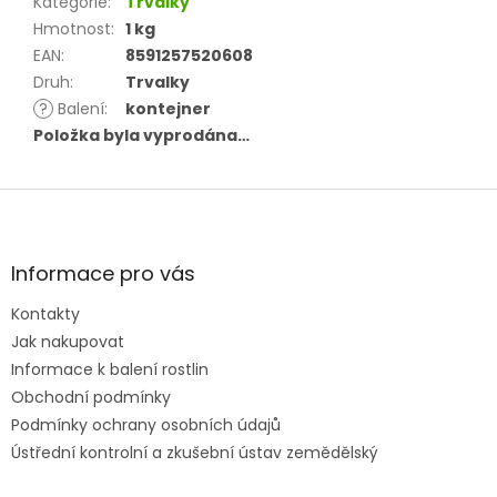
Kategorie
:
Trvalky
Hmotnost
:
1 kg
EAN
:
8591257520608
Druh
:
Trvalky
?
Balení
:
kontejner
Položka byla vyprodána…
Z
á
p
a
Informace pro vás
t
Kontakty
í
Jak nakupovat
Informace k balení rostlin
Obchodní podmínky
Podmínky ochrany osobních údajů
Ústřední kontrolní a zkušební ústav zemědělský