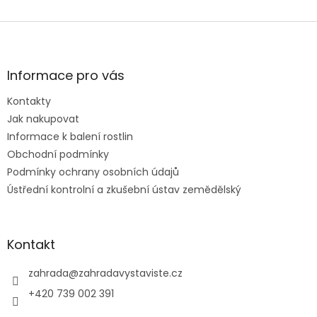
Z
á
p
a
Informace pro vás
t
Kontakty
í
Jak nakupovat
Informace k balení rostlin
Obchodní podmínky
Podmínky ochrany osobních údajů
Ústřední kontrolní a zkušební ústav zemědělský
Kontakt
zahrada
@
zahradavystaviste.cz
+420 739 002 391