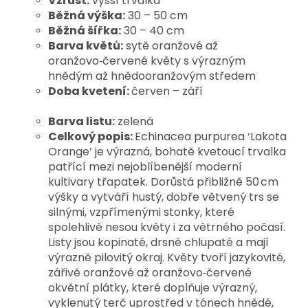
Vzrůst:
vyšší trvalka
Běžná výška:
30 – 50 cm
Běžná šířka:
30 – 40 cm
Barva květů:
sytě oranžové až
oranžovo‑červené květy s výrazným
hnědým až hnědooranžovým středem
Doba kvetení:
červen – září
Barva listu:
zelená
Celkový popis:
Echinacea purpurea ‘Lakota
Orange’ je výrazná, bohatě kvetoucí trvalka
patřící mezi nejoblíbenější moderní
kultivary třapatek. Dorůstá přibližně 50 cm
výšky a vytváří hustý, dobře větvený trs se
silnými, vzpřímenými stonky, které
spolehlivě nesou květy i za větrného počasí.
Listy jsou kopinaté, drsně chlupaté a mají
výrazně pilovitý okraj. Květy tvoří jazykovité,
zářivě oranžové až oranžovo‑červené
okvětní plátky, které doplňuje výrazný,
vyklenutý terč uprostřed v tónech hnědé,