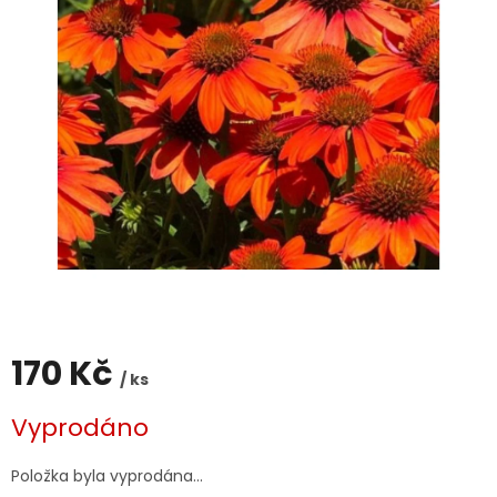
170 Kč
/ ks
Měrná
Vyprodáno
cena:
Položka byla vyprodána…