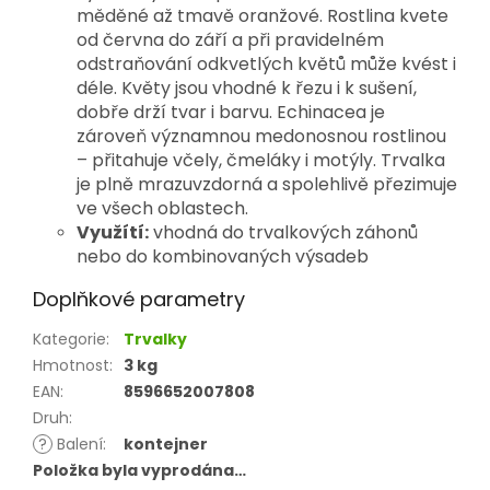
měděné až tmavě oranžové. Rostlina kvete
od června do září a při pravidelném
odstraňování odkvetlých květů může kvést i
déle. Květy jsou vhodné k řezu i k sušení,
dobře drží tvar i barvu. Echinacea je
zároveň významnou medonosnou rostlinou
– přitahuje včely, čmeláky i motýly. Trvalka
je plně mrazuvzdorná a spolehlivě přezimuje
ve všech oblastech.
Využítí:
vhodná do trvalkových záhonů
nebo do kombinovaných výsadeb
Doplňkové parametry
Kategorie
:
Trvalky
Hmotnost
:
3 kg
EAN
:
8596652007808
Druh
:
?
Balení
:
kontejner
Položka byla vyprodána…