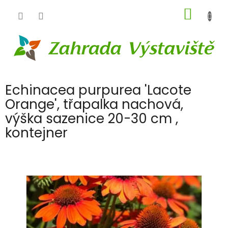
Přejít
NÁKUP
na
obsah
KOŠÍK
Echinacea purpurea 'Lacote
Orange', třapalka nachová,
výška sazenice 20-30 cm ,
kontejner