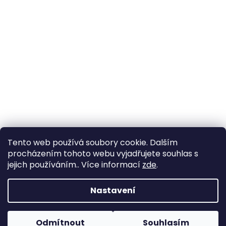
Tento web používá soubory cookie. Dalším
procházením tohoto webu vyjadřujete souhlas s
jejich používáním.. Více informací
zde
.
Vytvořil Shoptet
Nastavení
Copyright 2026
Zahrada Výstaviště
. Všechna práva
Odmítnout
Souhlasím
vyhrazena.
Upravit nastavení cookies