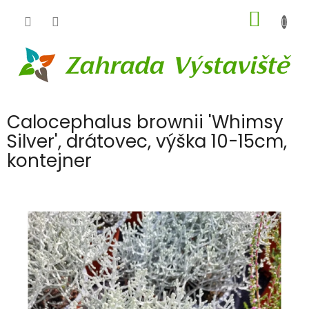
Přejít
NÁKUP
na
obsah
KOŠÍK
Calocephalus brownii 'Whimsy
Silver', drátovec, výška 10-15cm,
kontejner