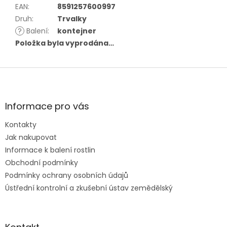
EAN
:
8591257600997
Druh
:
Trvalky
?
Balení
:
kontejner
Položka byla vyprodána…
Z
á
p
a
Informace pro vás
t
Kontakty
í
Jak nakupovat
Informace k balení rostlin
Obchodní podmínky
Podmínky ochrany osobních údajů
Ústřední kontrolní a zkušební ústav zemědělský