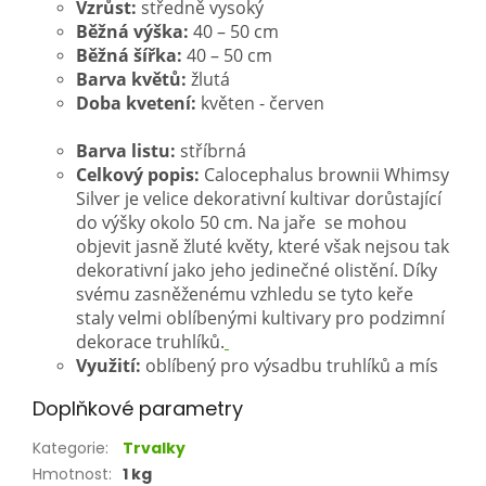
Vzrůst:
středně vysoký
Běžná výška:
40 – 50 cm
Běžná šířka:
40 – 50 cm
Barva květů:
žlutá
Doba kvetení:
květen - červen
Barva listu:
stříbrná
Celkový popis:
Calocephalus brownii Whimsy
Silver je velice dekorativní kultivar dorůstající
do výšky okolo 50 cm. Na jaře se mohou
objevit jasně žluté květy, které však nejsou tak
dekorativní jako jeho jedinečné olistění.
Díky
svému zasněženému vzhledu se tyto keře
staly velmi oblíbenými kultivary pro podzimní
dekorace truhlíků.
Využití:
oblíbený pro výsadbu truhlíků a mís
Doplňkové parametry
Kategorie
:
Trvalky
Hmotnost
:
1 kg