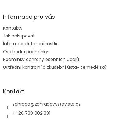
á
p
a
Informace pro vás
t
Kontakty
í
Jak nakupovat
Informace k balení rostlin
Obchodní podmínky
Podmínky ochrany osobních údajů
Ústřední kontrolní a zkušební ústav zemědělský
Kontakt
zahrada
@
zahradavystaviste.cz
+420 739 002 391