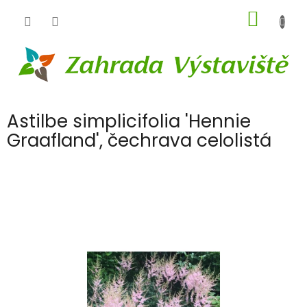
Přejít
NÁKUP
na
obsah
KOŠÍK
Astilbe simplicifolia 'Hennie
Graafland', čechrava celolistá