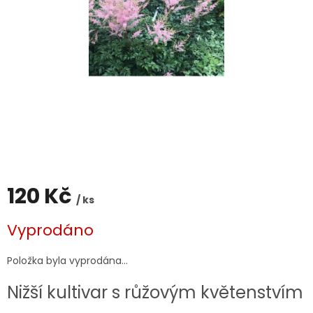
120 Kč
/ ks
Měrná
Vyprodáno
cena:
Položka byla vyprodána…
Nižší kultivar s růžovým květenstvím