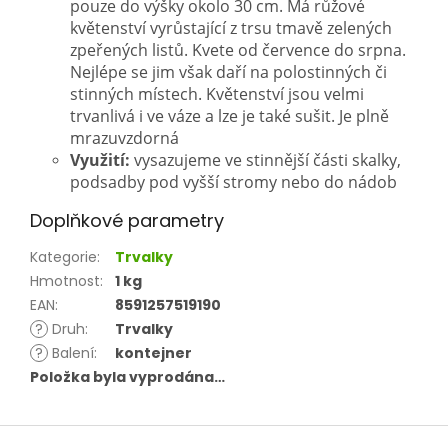
pouze do výšky okolo 30 cm. Má růžové
květenství vyrůstající z trsu tmavě zelených
zpeřených listů. Kvete od července do srpna.
Nejlépe se jim však daří na polostinných či
stinných místech. Květenství jsou velmi
trvanlivá i ve váze a lze je také sušit. Je plně
mrazuvzdorná
Využití:
vysazujeme ve stinnější části skalky,
podsadby pod vyšší stromy nebo do nádob
Doplňkové parametry
Kategorie
:
Trvalky
Hmotnost
:
1 kg
EAN
:
8591257519190
?
Druh
:
Trvalky
?
Balení
:
kontejner
Položka byla vyprodána…
Z