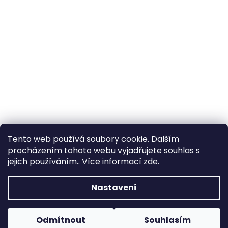
Tento web používá soubory cookie. Dalším
procházením tohoto webu vyjadřujete souhlas s
jejich používáním.. Více informací
zde
.
Vytvořil Shoptet
Nastavení
Copyright 2026
Zahrada Výstaviště
. Všechna práva
Odmítnout
Souhlasím
vyhrazena.
Upravit nastavení cookies