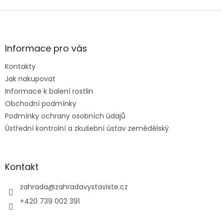
Z
á
p
a
Informace pro vás
t
Kontakty
í
Jak nakupovat
Informace k balení rostlin
Obchodní podmínky
Podmínky ochrany osobních údajů
Ústřední kontrolní a zkušební ústav zemědělský
Kontakt
zahrada
@
zahradavystaviste.cz
+420 739 002 391