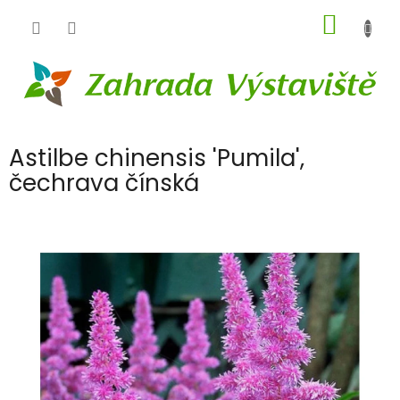
Přejít
NÁKUP
na
obsah
KOŠÍK
Astilbe chinensis 'Pumila',
čechrava čínská