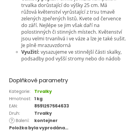
trvalka dorůstající do výšky 25 cm. Má
růžová květenství vyrůstající z trsu tmavě
zelených zpeřených listů. Kvete od července
do září. Nejlépe se jim však daří na
polostinných či stinných místech. Květenství
jsou velmi trvanlivá i ve váze a lze je také sušit.
Je plně mrazuvzdorná
Využití:
vysazujeme ve stinnější části skalky,
podsadby pod vyšší stromy nebo do nádob
Doplňkové parametry
Kategorie
:
Trvalky
Hmotnost
:
1 kg
EAN
:
8591257564633
Druh
:
Trvalky
?
Balení
:
kontejner
Položka byla vyprodána…