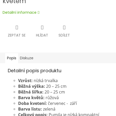
květem
Detailní informace
ZEPTAT SE
HLÍDAT
SDÍLET
Popis
Diskuze
Detailní popis produktu
Vzrůst:
nízká trvalka
Běžná výška:
20 – 25 cm
Běžná šířka:
20 – 25 cm
Barva květů:
růžová
Doba kvetení:
červenec - září
Barva listu:
zelená
Celkový popis:
Pumila je nízká kompaktní