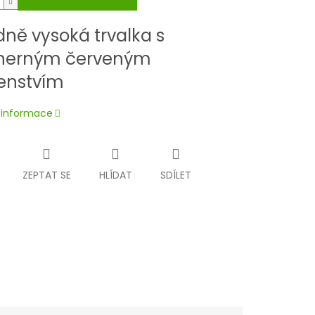
dně vysoká trvalka s
herným červeným
enstvím
í informace
ZEPTAT SE
HLÍDAT
SDÍLET