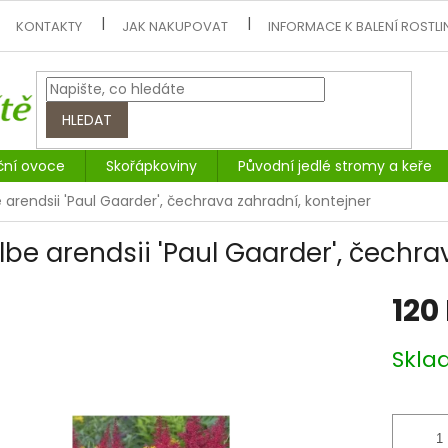
KONTAKTY
JAK NAKUPOVAT
INFORMACE K BALENÍ ROSTLI
HLEDAT
ční ovoce
Skořápkoviny
Původní jedlé stromy a keře
e arendsii 'Paul Gaarder', čechrava zahradní, kontejner
ilbe arendsii 'Paul Gaarder', čechra
120
Měrná
Skl
cena: