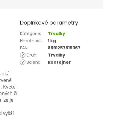
Doplňkové parametry
Kategorie
:
Trvalky
Hmotnost
:
1 kg
EAN
:
8591257519367
?
Druh
:
Trvalky
?
Balení
:
kontejner
ysoká
ervené
ů. Kvete
nných či
 lze je
d vyšší