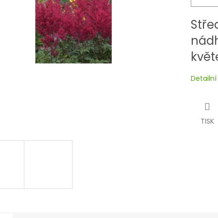
Stře
nád
květ
Detailn
TISK