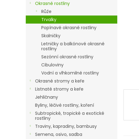
a
Okrasné rostliny
n
Růže
e
Trvalky
l
Popínavé okrasné rostliny
Skalničky
Letničky a balkónové okrasné
rostliny
Sezónní okrasné rostliny
Cibuloviny
Vodní a vlhkomilné rostliny
Okrasné stromy a keře
Listnaté stromy a keře
Jehličnany
Byliny, léčivé rostliny, koření
Subtropické, tropické a exotické
rostliny
Traviny, kapradiny, bambusy
Semena, osivo, sadba