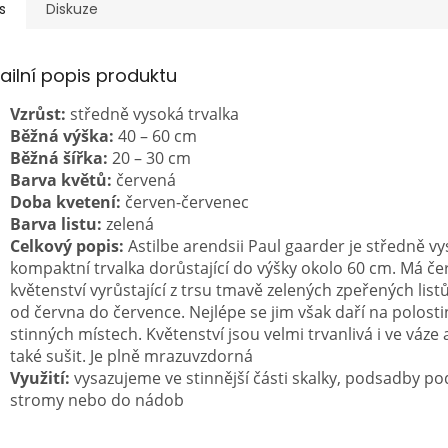
s
Diskuze
ailní popis produktu
Vzrůst:
středně vysoká trvalka
Běžná výška:
40 – 60 cm
Běžná šířka:
20 – 30 cm
Barva květů:
červená
Doba kvetení:
červen-červenec
Barva listu:
zelená
Celkový popis:
Astilbe arendsii Paul gaarder je středně v
kompaktní trvalka dorůstající do výšky okolo 60 cm. Má č
květenství vyrůstající z trsu tmavě zelených zpeřených list
od června do července. Nejlépe se jim však daří na polosti
stinných místech. Květenství jsou velmi trvanlivá i ve váze a
také sušit. Je plně mrazuvzdorná
Využití:
vysazujeme ve stinnější části skalky, podsadby po
stromy nebo do nádob