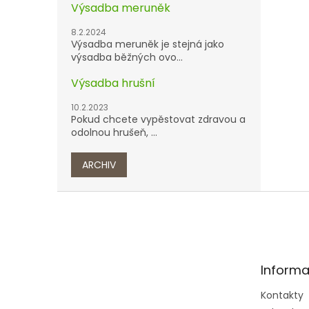
Výsadba meruněk
8.2.2024
Výsadba meruněk je stejná jako
výsadba běžných ovo...
Výsadba hrušní
10.2.2023
Pokud chcete vypěstovat zdravou a
odolnou hrušeň, ...
ARCHIV
Z
á
p
a
t
Informa
í
Kontakty