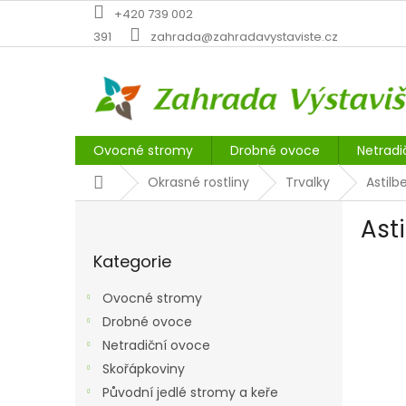
Přejít
+420 739 002
na
391
zahrada@zahradavystaviste.cz
obsah
Ovocné stromy
Drobné ovoce
Netradi
Domů
Okrasné rostliny
Trvalky
Astilb
P
Ast
o
Přeskočit
s
Kategorie
kategorie
t
r
Ovocné stromy
a
Drobné ovoce
n
Netradiční ovoce
n
í
Skořápkoviny
p
Původní jedlé stromy a keře