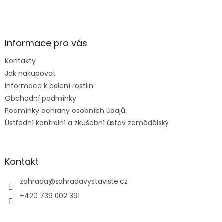
Z
á
p
a
Informace pro vás
t
Kontakty
í
Jak nakupovat
Informace k balení rostlin
Obchodní podmínky
Podmínky ochrany osobních údajů
Ústřední kontrolní a zkušební ústav zemědělský
Kontakt
zahrada
@
zahradavystaviste.cz
+420 739 002 391