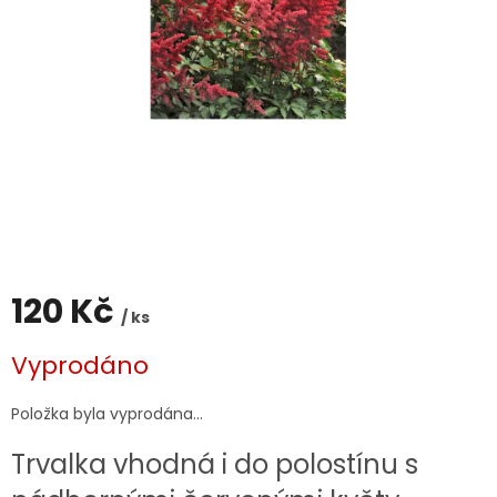
120 Kč
/ ks
Měrná
Vyprodáno
cena:
Položka byla vyprodána…
Trvalka vhodná i do polostínu s