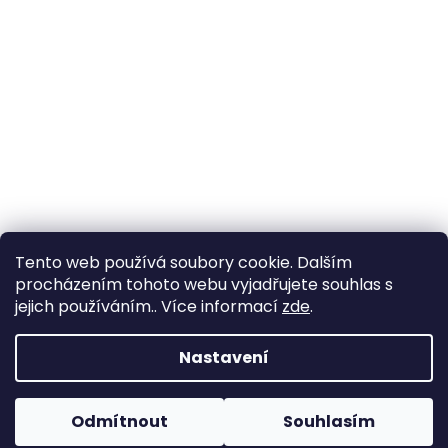
Tento web používá soubory cookie. Dalším
procházením tohoto webu vyjadřujete souhlas s
jejich používáním.. Více informací
zde
.
Vytvořil Shoptet
Nastavení
Copyright 2026
Zahrada Výstaviště
. Všechna práva
Odmítnout
Souhlasím
vyhrazena.
Upravit nastavení cookies