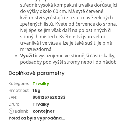
středně vysoká kompaktní trvalka dorůstající
do výšky okolo 60 cm. Má sytě červené
květenství vyrůstající z trsu tmavě zelených
zpeřených listů. Kvete od července do srpna.
Nejlépe se jim však daří na polostinných či
stinných místech. Květenství jsou velmi
trvanlivá i ve váze a lze je také sušit. Je plně
mrazuvzdorná
Využití:
vysazujeme ve stinnější části skalky,
podsadby pod vyšší stromy nebo i do nádob
Doplňkové parametry
Kategorie
:
Trvalky
Hmotnost
:
1 kg
EAN
:
8591257520233
Druh
:
Trvalky
?
Balení
:
kontejner
Položka byla vyprodána…