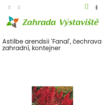
Přejít
NÁKUP
na
obsah
KOŠÍK
Astilbe arendsii 'Fanal', čechrava
zahradní, kontejner