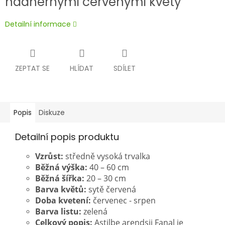
nádhernými červenými květy
Detailní informace
ZEPTAT SE
HLÍDAT
SDÍLET
Popis
Diskuze
Detailní popis produktu
Vzrůst:
středně vysoká trvalka
Běžná výška:
40 – 60 cm
Běžná šířka:
20 – 30 cm
Barva květů:
sytě červená
Doba kvetení:
červenec - srpen
Barva listu:
zelená
Celkový popis:
Astilbe arendsii Fanal je