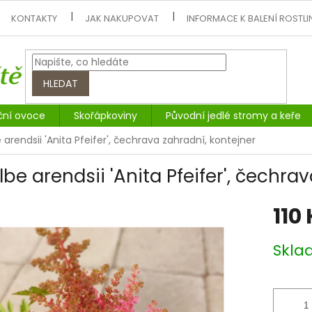
KONTAKTY
JAK NAKUPOVAT
INFORMACE K BALENÍ ROSTLI
HLEDAT
ční ovoce
Skořápkoviny
Původní jedlé stromy a keře
e arendsii 'Anita Pfeifer', čechrava zahradní, kontejner
lbe arendsii 'Anita Pfeifer', čechra
110
Měrná
Skl
cena: