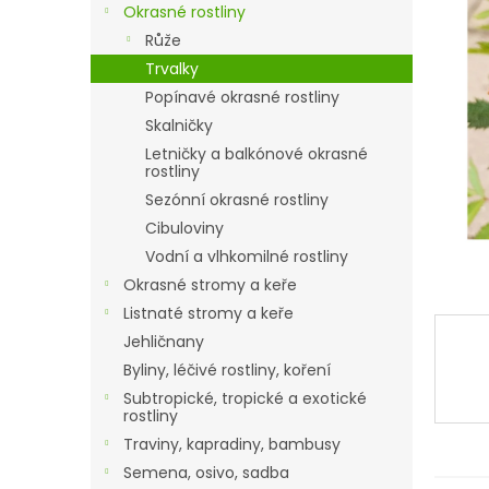
a
Okrasné rostliny
n
Růže
e
Trvalky
l
Popínavé okrasné rostliny
Skalničky
Letničky a balkónové okrasné
rostliny
Sezónní okrasné rostliny
Cibuloviny
Vodní a vlhkomilné rostliny
Okrasné stromy a keře
Listnaté stromy a keře
Jehličnany
Byliny, léčivé rostliny, koření
Subtropické, tropické a exotické
rostliny
Traviny, kapradiny, bambusy
Semena, osivo, sadba