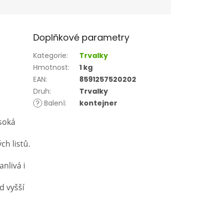
Doplňkové parametry
Kategorie
:
Trvalky
Hmotnost
:
1 kg
EAN
:
8591257520202
Druh
:
Trvalky
?
Balení
:
kontejner
ysoká
ch listů.
nlivá i
d vyšší