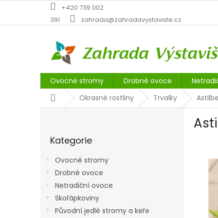
Přejít
+420 739 002
na
391
zahrada@zahradavystaviste.cz
obsah
Ovocné stromy
Drobné ovoce
Netradi
Domů
Okrasné rostliny
Trvalky
Astilb
P
Asti
o
Přeskočit
s
Kategorie
kategorie
t
r
Ovocné stromy
a
Drobné ovoce
n
Netradiční ovoce
n
í
Skořápkoviny
p
Původní jedlé stromy a keře