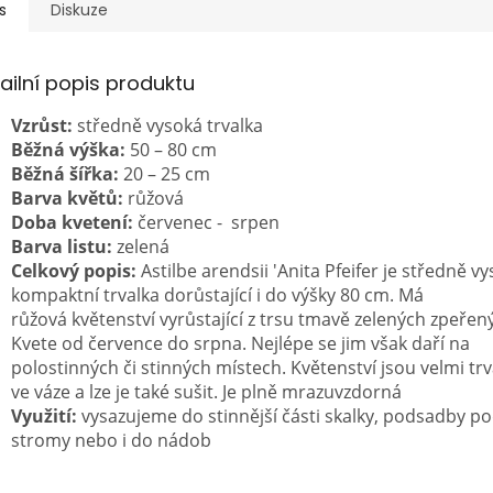
s
Diskuze
ailní popis produktu
Vzrůst:
středně vysoká trvalka
Běžná výška:
50 – 80 cm
Běžná šířka:
20 – 25 cm
Barva květů:
růžová
Doba kvetení:
červenec - srpen
Barva listu:
zelená
Celkový popis:
Astilbe arendsii 'Anita Pfeifer je středně v
kompaktní trvalka dorůstající i do výšky 80 cm. Má
růžová květenství vyrůstající z trsu tmavě zelených zpeřený
Kvete od července do srpna. Nejlépe se jim však daří na
polostinných či stinných místech. Květenství jsou velmi trva
ve váze a lze je také sušit. Je plně mrazuvzdorná
Využití:
vysazujeme do stinnější části skalky, podsadby po
stromy nebo i do nádob