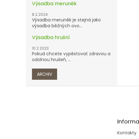
Výsadba meruněk
8.2.2024
Výsadba meruněk je stejná jako
výsadba běžných ovo...
Výsadba hrušní
10.2.2023
Pokud chcete vypěstovat zdravou a
odolnou hrušeň, ...
ARCHIV
Z
á
p
a
t
Informa
í
Kontakty