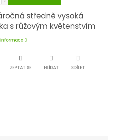
ročná středně vysoká
lka s růžovým květenstvím
í informace
ZEPTAT SE
HLÍDAT
SDÍLET