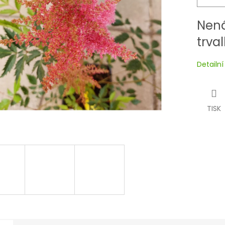
Nená
trva
Detailn
TISK