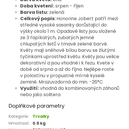
Doba kvetení:
srpen - říjen
Barva listu:
zelená
Celkový popis:
Honorine Jobert
patří mezi
středně vysoké sasanky dorůstající do
výšky okolo 1 m. Opadavé listy jsou složené
ze 3 řapíkatých, zubatých jemně
chlupatých listů v tmavě zelené barvě.
Květy mají sněhově bílou barvu se žlutými
tyčinkami uprostřed květu. Květy jsou velice
dekorativní a jsou vhodné i k řezu. Kvete v
době od srpna a až do října. Nejlépe roste
v polostínu v propustné mírně kyselé
zemině. Mrazuvzdorná do min. -26°C
Využití:
vhodná do kombinovaných záhonů
nebo jako solitera
Doplňkové parametry
Kategorie
:
Trvalky
Hmotnost
:
0.5 kg