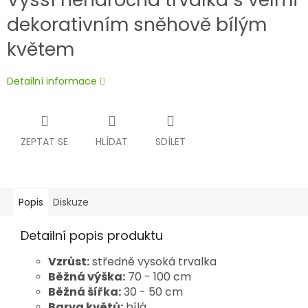
dekorativním sněhově bílým
květem
Detailní informace
ZEPTAT SE
HLÍDAT
SDÍLET
Popis
Diskuze
Detailní popis produktu
Vzrůst:
středně vysoká trvalka
Běžná výška:
70 - 100 cm
Běžná šířka:
30 - 50 cm
Barva květů:
bílá