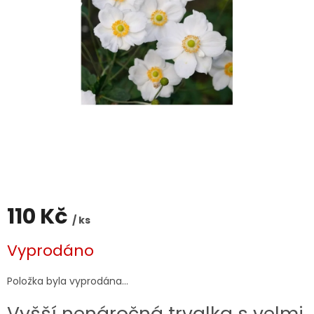
110 Kč
/ ks
Měrná
Vyprodáno
cena:
Položka byla vyprodána…
Vyšší nenáročná trvalka s velmi