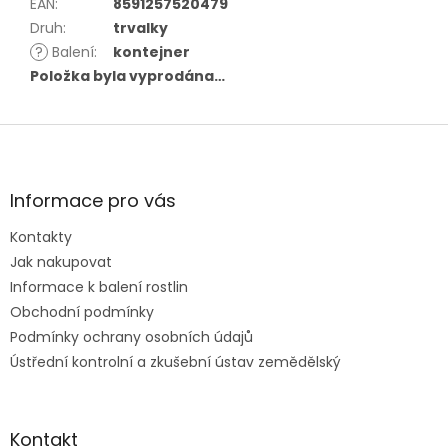
EAN
:
8591257520479
Druh
:
trvalky
?
Balení
:
kontejner
Položka byla vyprodána…
Z
á
p
a
Informace pro vás
t
Kontakty
í
Jak nakupovat
Informace k balení rostlin
Obchodní podmínky
Podmínky ochrany osobních údajů
Ústřední kontrolní a zkušební ústav zemědělský
Kontakt