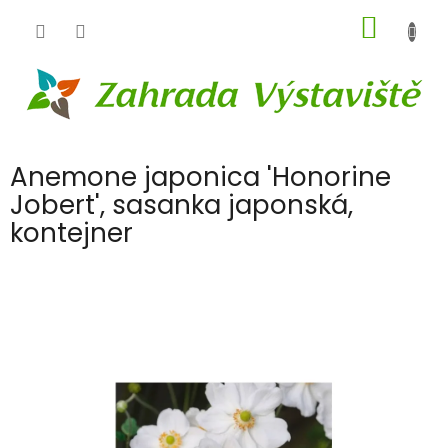
Přejít
NÁKUP
na
obsah
KOŠÍK
Anemone japonica 'Honorine
Jobert', sasanka japonská,
kontejner