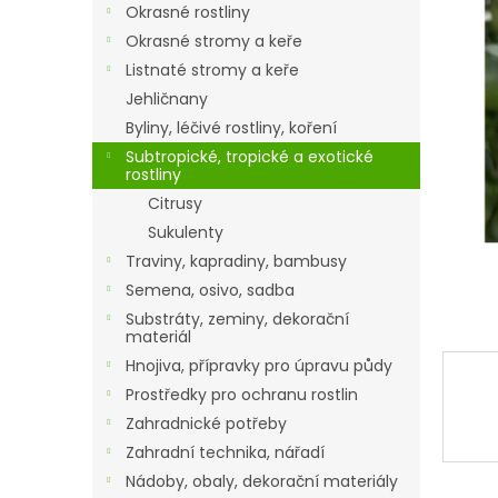
a
Okrasné rostliny
n
Okrasné stromy a keře
e
Listnaté stromy a keře
l
Jehličnany
Byliny, léčivé rostliny, koření
Subtropické, tropické a exotické
rostliny
Citrusy
Sukulenty
Traviny, kapradiny, bambusy
Semena, osivo, sadba
Substráty, zeminy, dekorační
materiál
Hnojiva, přípravky pro úpravu půdy
Prostředky pro ochranu rostlin
Zahradnické potřeby
Zahradní technika, nářadí
Nádoby, obaly, dekorační materiály