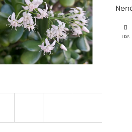
Nená
TISK