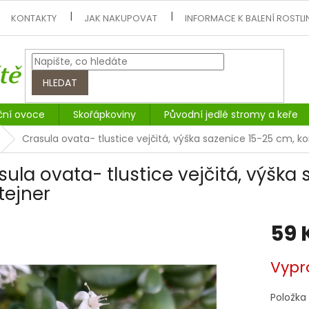
KONTAKTY
JAK NAKUPOVAT
INFORMACE K BALENÍ ROSTLI
HLEDAT
ční ovoce
Skořápkoviny
Původní jedlé stromy a keře
Crasula ovata- tlustice vejčitá, výška sazenice 15-25 cm, k
sula ovata- tlustice vejčitá, výška
tejner
59 
Měrná
Vypr
cena:
Položka