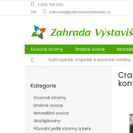
Přejít
+420 739 002
na
391
zahrada@zahradavystaviste.cz
obsah
Ovocné stromy
Drobné ovoce
Netradi
Domů
Subtropické, tropické a exotické rostliny
P
Cra
o
Přeskočit
s
kon
Kategorie
kategorie
t
r
Ovocné stromy
a
Drobné ovoce
n
Netradiční ovoce
n
í
Skořápkoviny
p
Původní jedlé stromy a keře