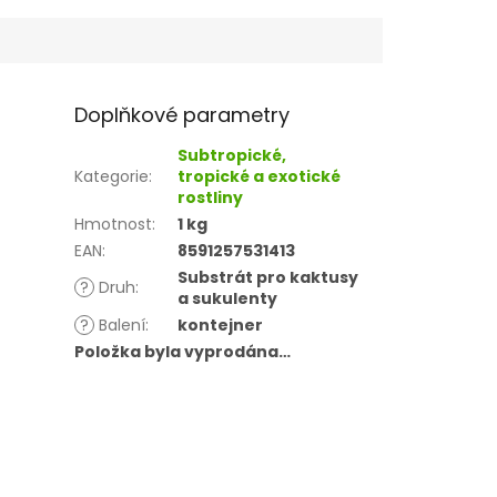
Doplňkové parametry
Subtropické,
Kategorie
:
tropické a exotické
rostliny
Hmotnost
:
1 kg
EAN
:
8591257531413
Substrát pro kaktusy
?
Druh
:
a sukulenty
?
Balení
:
kontejner
Položka byla vyprodána…