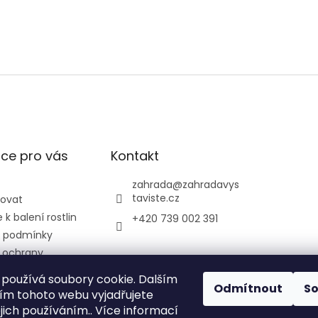
ce pro vás
Kontakt
zahrada
@
zahradavys
taviste.cz
povat
k balení rostlin
+420 739 002 391
 podmínky
 ochrany
údajů
používá soubory cookie. Dalším
ontrolní a
Odmítnout
S
m tohoto webu vyjadřujete
ústav
ejich používáním.. Více informací
ký