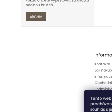
Pokud chcete vypěstovat zdravou a
odolnou hrušeň, ...
ARCHIV
Z
á
p
a
t
Informa
í
Kontakty
Jak naku
Informace 
Obchodní
Podmínky
osobních 
Tento web 
Ústřední k
procházení
zkušební 
souhlas s j
zeměděls