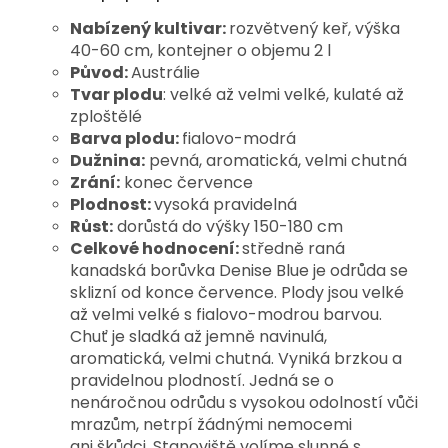
Nabízený kultivar:
rozvětvený keř, výška
40-60 cm, kontejner o objemu 2 l
Původ:
Austrálie
Tvar plodu
: velké až velmi velké, kulaté až
zploštělé
Barva plodu:
fialovo-modrá
Dužnina:
pevná, aromatická, velmi chutná
Zrání:
konec července
Plodnost:
vysoká pravidelná
R
ůst:
dorůstá do výšky 150-180 cm
Celkové hodnocení:
středně raná
kanadská borůvka Denise Blue je odrůda se
sklizní od konce července. Plody jsou velké
až velmi velké s fialovo-modrou barvou.
Chuť je sladká až jemně navinulá,
aromatická, velmi chutná. Vyniká brzkou a
pravidelnou plodností. Jedná se o
nenáročnou odrůdu s vysokou odolností vůči
mrazům, netrpí žádnými nemocemi
ani škůdci. Stanoviště volíme slunné s