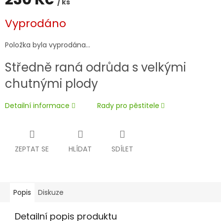
/ ks
Měrná
Vyprodáno
cena:
Položka byla vyprodána…
Středně raná odrůda s velkými
chutnými plody
Detailní informace
Rady pro pěstitele
ZEPTAT SE
HLÍDAT
SDÍLET
Popis
Diskuze
Detailní popis produktu