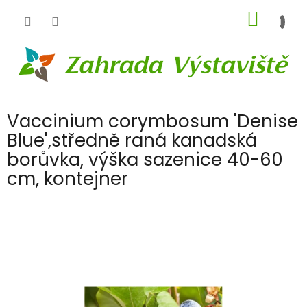
Přejít
NÁKUP
na
obsah
KOŠÍK
Vaccinium corymbosum 'Denise
Blue',středně raná kanadská
borůvka, výška sazenice 40-60
cm, kontejner