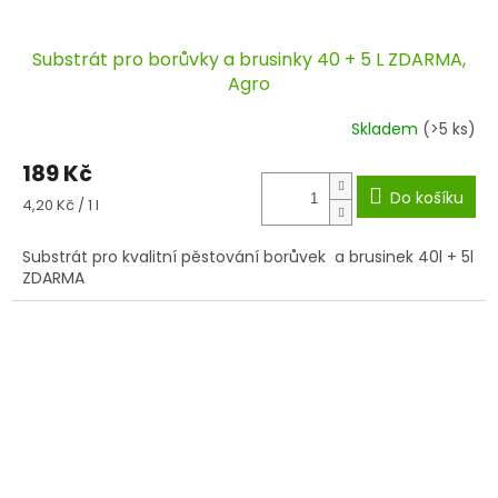
Substrát pro borůvky a brusinky 40 + 5 L ZDARMA,
Agro
Skladem
(>5 ks)
189 Kč
Do košíku
Měrná
4,20 Kč / 1 l
cena:
Substrát pro kvalitní pěstování borůvek a brusinek 40l + 5l
ZDARMA