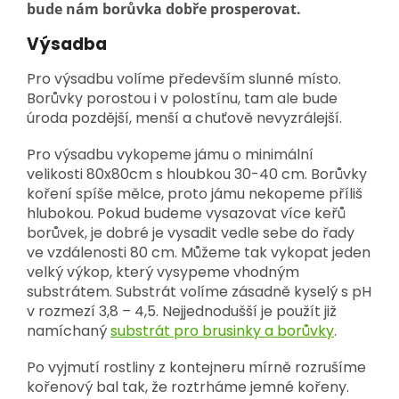
bude nám borůvka dobře prosperovat.
Výsadba
Pro výsadbu volíme především slunné místo.
Borůvky porostou i v polostínu, tam ale bude
úroda pozdější, menší a chuťově nevyzrálejší.
Pro výsadbu vykopeme jámu o minimální
velikosti 80x80cm s hloubkou 30-40 cm. Borůvky
koření spíše mělce, proto jámu nekopeme příliš
hlubokou. Pokud budeme vysazovat více keřů
borůvek, je dobré je vysadit vedle sebe do řady
ve vzdálenosti 80 cm. Můžeme tak vykopat jeden
velký výkop, který vysypeme vhodným
substrátem. Substrát volíme zásadně kyselý s pH
v rozmezí 3,8 – 4,5. Nejjednodušší je použít již
namíchaný
substrát pro brusinky a borůvky
.
Po vyjmutí rostliny z kontejneru mírně rozrušíme
kořenový bal tak, že roztrháme jemné kořeny.