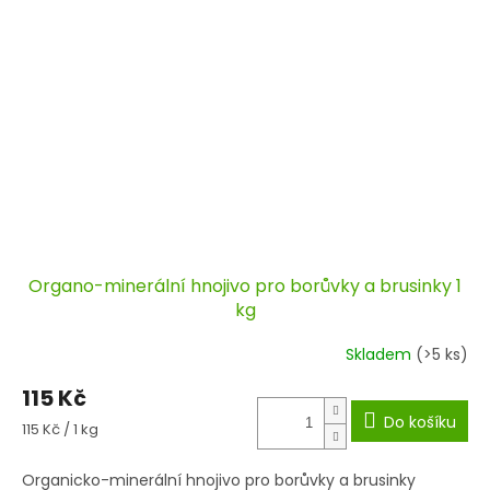
Organo-minerální hnojivo pro borůvky a brusinky 1
kg
Skladem
(>5 ks)
115 Kč
Do košíku
Měrná
115 Kč / 1 kg
cena:
Organicko-minerální hnojivo pro borůvky a brusinky