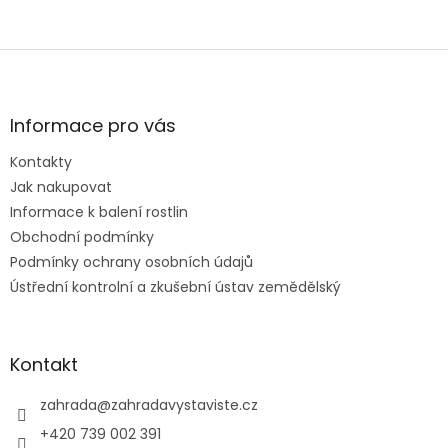
Z
á
p
a
Informace pro vás
t
Kontakty
í
Jak nakupovat
Informace k balení rostlin
Obchodní podmínky
Podmínky ochrany osobních údajů
Ústřední kontrolní a zkušební ústav zemědělský
Kontakt
zahrada
@
zahradavystaviste.cz
+420 739 002 391