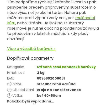
Tím podpoříme rychlejší kořenění. Rostlinu pak
přisypeme předem připraveným substrátem o
něco výše, než je okolní terén. Nahoru pak
můžeme proti výparu vody nasypat
mulčovací
kůru
, nebo i štěpku. Jelikož jsou substráty
rašelinové, je nutné dbát na pravidelnou zálivku a
to především v letních měsících, kdy plody
dozrávají.
Více o výsadbě borůvek >
Doplňkové parametry
Kategorie
:
Středně rané kanadské borůvky
Hmotnost
:
2 kg
EAN
:
8596652006061
?
Zrání
:
středně raná odrůda
?
Období zrání
:
zraje na konci července
?
Výška
:
keř 40-60cm
Položka byla vyprodána…