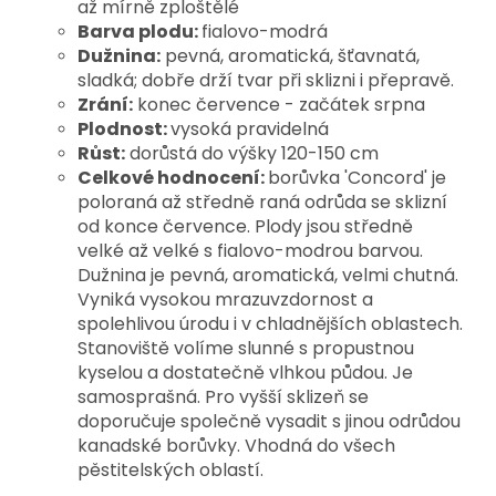
až mírně zploštělé
Barva plodu:
fialovo-modrá
Dužnina:
pevná, aromatická, šťavnatá,
sladká; dobře drží tvar při sklizni i přepravě.
Zrání:
konec července - začátek srpna
Plodnost:
vysoká pravidelná
R
ůst:
dorůstá do výšky 120-150 cm
Celkové hodnocení:
borůvka 'Concord' je
poloraná až středně raná odrůda se sklizní
od konce července. Plody jsou středně
velké až velké s fialovo-modrou barvou.
Dužnina je pevná, aromatická, velmi chutná.
Vyniká vysokou mrazuvzdornost a
spolehlivou úrodu i v chladnějších oblastech.
Stanoviště volíme slunné s propustnou
kyselou a dostatečně vlhkou půdou. Je
samosprašná. Pro vyšší sklizeň se
doporučuje společně vysadit
s jinou odrůdou
kanadské borůvky.
Vhodná do všech
pěstitelských oblastí.