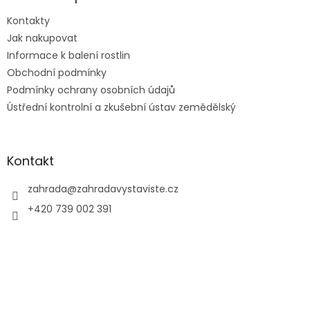
t
Kontakty
í
Jak nakupovat
Informace k balení rostlin
Obchodní podmínky
Podmínky ochrany osobních údajů
Ústřední kontrolní a zkušební ústav zemědělský
Kontakt
zahrada
@
zahradavystaviste.cz
+420 739 002 391