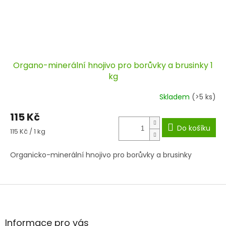
Organo-minerální hnojivo pro borůvky a brusinky 1
kg
Skladem
(>5 ks)
115 Kč
Do košíku
Měrná
115 Kč / 1 kg
cena:
Organicko-minerální hnojivo pro borůvky a brusinky
Z
á
p
a
Informace pro vás