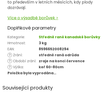
to především v letních měsících, kdy plody
dozrávají.
Více o výsadbě borůvek >
Doplňkové parametry
Kategorie
:
Středně rané kanadské borůvky
Hmotnost
:
3 kg
EAN
:
8596652008294
?
Zrání
:
středně raná odrůda
?
Období zrání
:
zraje na konci července
?
Výška
:
keř 60-80cm
Položka byla vyprodána…
Související produkty