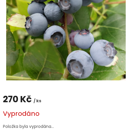
270 Kč
/ ks
Měrná
Vyprodáno
cena:
Položka byla vyprodána…