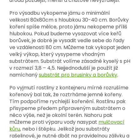
úroda pozdější, menší a chuťově nevyzrálejší.
Pro výsadbu vykopeme jámu o minimální
velikosti 80x80cm s hloubkou 30-40 cm. Borůvky
koření spíše mělce, proto jámu nekopeme příliš
hlubokou. Pokud budeme vysazovat více keřů
borůvek, je dobré je vysadit vedle sebe do řady
ve vzdálenosti 80 cm. Můžeme tak vykopat jeden
velký výkop, který vysypeme vhodným
substrátem. Substrát volíme zásadně kyselý s pH
v rozmezí 3,8 – 4,5. Nejjednodušší je použít již
namíchaný
substrát pro brusinky a borůvky
.
Po vyjmutí rostliny z kontejneru mírně rozrušíme
kořenový bal tak, že roztrháme jemné kořeny.
Tím podpoříme rychlejší kořenění. Rostlinu pak
přisypeme předem připraveným substrátem o
něco výše, než je okolní terén. Nahoru pak
můžeme proti výparu vody nasypat
mulčovací
kůru
, nebo i štěpku. Jelikož jsou substráty
rašelinové, je nutné dbát na pravidelnou zálivku a