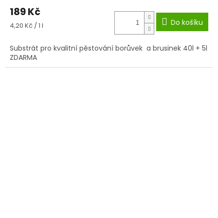
189 Kč
Do košíku
Měrná
4,20 Kč / 1 l
cena:
Substrát pro kvalitní pěstování borůvek a brusinek 40l + 5l
ZDARMA