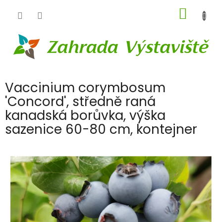
Přejít
NÁKUP
na
obsah
KOŠÍK
Vaccinium corymbosum
'Concord', středně raná
kanadská borůvka, výška
sazenice 60-80 cm, kontejner