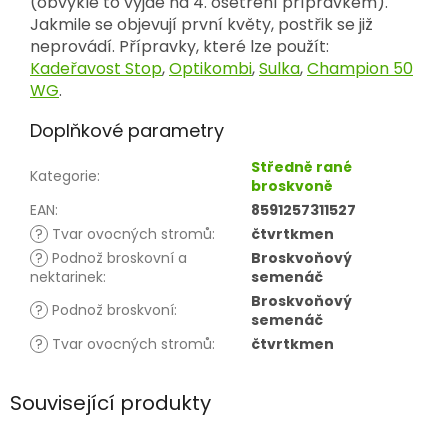
(obvykle to vyjde na 4. ošetření přípravkem).
Jakmile se objevují první květy, postřik se již
neprovádí. Přípravky, které lze použít:
Kadeřavost Stop
,
Optikombi
,
Sulka
,
Champion 50
WG
.
Doplňkové parametry
Středně rané
Kategorie
:
broskvoně
EAN
:
8591257311527
?
Tvar ovocných stromů
:
čtvrtkmen
?
Podnož broskovní a
Broskvoňový
nektarinek
:
semenáč
Broskvoňový
?
Podnož broskvoní
:
semenáč
?
Tvar ovocných stromů
:
čtvrtkmen
Související produkty