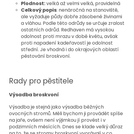
Plodnost:
velká až velmi velká, pravidelná
Celkový popis
: nenáročná na stanoviště,
ale vyžaduje půdy dobře zásobené živinami
a vláhou. Podle této odrůdy se určuje zralost
ostatních odrůd. Redhaven má vysokou
odolnost proti mrazu v době květu, avšak
proti napadení kadeřavostí je odolnost
střední. Je vhodná i do okrajových oblastí
pěstování broskvoní.
Rady pro pěstitele
Výsadba broskvoní
Výsadba je stejná jako výsadba běžných
ovocných stromů. Měli bychom ji provádět spíše
na jaře, ovšem není výjimkou jí provést i v
podzimních měsících. Dnes se klade velký důraz
na to, že se stromy broskvoní vyorávají v co