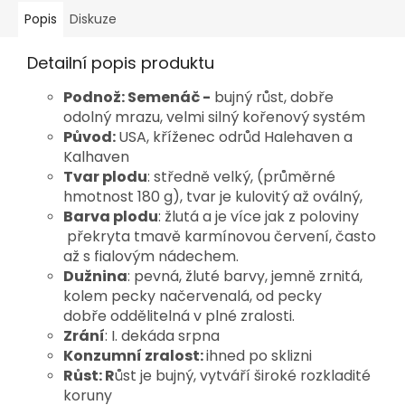
Popis
Diskuze
Detailní popis produktu
Podnož:
Semenáč
-
bujný růst, dobře
odolný mrazu, velmi silný kořenový systém
Původ:
USA, kříženec odrůd Halehaven a
Kalhaven
Tvar plodu
: středně velký, (průměrné
hmotnost 180 g), tvar je kulovitý až oválný,
Barva plodu
: žlutá a je více jak z poloviny
překryta tmavě karmínovou červení, často
až s fialovým nádechem.
Dužnina
: pevná, žluté barvy, jemně zrnitá,
kolem pecky načervenalá, od pecky
dobře oddělitelná v plné zralosti.
Zrání
: I. dekáda srpna
Konzumní zralost:
ihned po sklizni
Růst: R
ůst je bujný, vytváří široké rozkladité
koruny