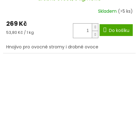
Skladem
(>5 ks)
269 Kč
Do košíku
Měrná
53,80 Kč / 1 kg
cena:
Hnojivo pro ovocné stromy i drobné ovoce