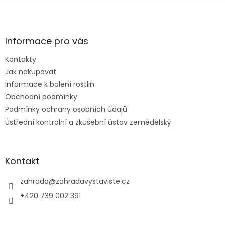
Z
á
p
a
Informace pro vás
t
Kontakty
í
Jak nakupovat
Informace k balení rostlin
Obchodní podmínky
Podmínky ochrany osobních údajů
Ústřední kontrolní a zkušební ústav zemědělský
Kontakt
zahrada
@
zahradavystaviste.cz
+420 739 002 391