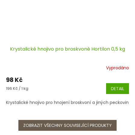
Krystalické hnojivo pro broskvoně Hortilon 0,5 kg
Vyprodáno
98 Kč
Měrná
196 Kč / 1 kg
DETAIL
cena:
Krystalické hnojivo pro hnojení broskvoní a jiných peckovin
ZOBRAZIT VŠECHNY SOUVISEJÍCÍ PRODUKTY