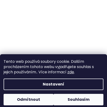
Tento web používá soubory cookie. Dalším
procházením tohoto webu vyjadřujete souhlas s
jejich používáním.. Více informací
zde
.
Vytvořil Shoptet
Nastavení
Copyright 2026
Zahrada Výstaviště
. Všechna práva
Odmítnout
Souhlasím
vyhrazena.
Upravit nastavení cookies