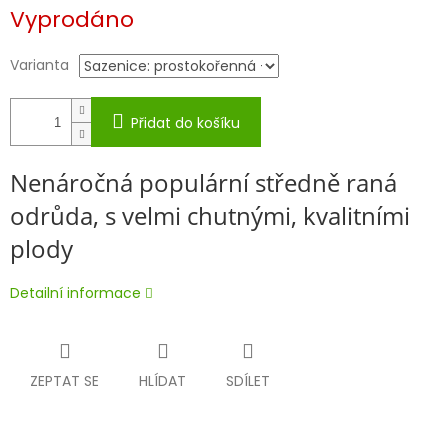
Měrná
Vyprodáno
cena:
Varianta
Přidat do košíku
Nenáročná populární středně raná
odrůda, s velmi chutnými, kvalitními
plody
Detailní informace
ZEPTAT SE
HLÍDAT
SDÍLET