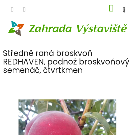
Přejít
NÁKUP
na
obsah
KOŠÍK
Středně raná broskvoň
REDHAVEN, podnož broskvoňový
semenáč, čtvrtkmen