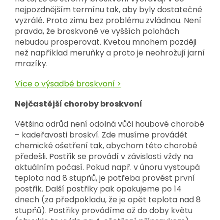
nejpozdnějším termínu tak, aby byly dostatečně
vyzrálé. Proto zimu bez problému zvládnou. Není
pravda, že broskvoně ve vyšších polohách
nebudou prosperovat. Kvetou mnohem později
než například meruňky a proto je neohrožují jarní
mrazíky.
Více o výsadbě broskvoní >
Nejčastější choroby broskvoní
Většina odrůd není odolná vůči houbové chorobě
– kadeřavosti broskví. Zde musíme provádět
chemické ošetření tak, abychom této chorobě
předešli. Postřik se provádí v závislosti vždy na
aktuálním počasí. Pokud např. v únoru vystoupá
teplota nad 8 stupňů, je potřeba provést první
postřik. Další postřiky pak opakujeme po 14
dnech (za předpokladu, že je opět teplota nad 8
stupňů). Postřiky provádíme až do doby květu