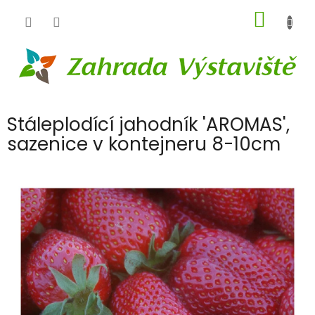
Přejít
NÁKUP
na
obsah
KOŠÍK
Stáleplodící jahodník 'AROMAS',
sazenice v kontejneru 8-10cm