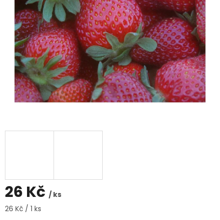
26 Kč
/ ks
Měrná
26 Kč / 1 ks
cena: