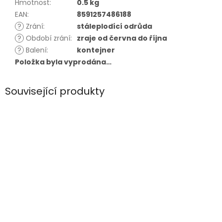
Hmotnost
:
0.5 kg
EAN
:
8591257486188
?
Zrání
:
stáleplodící odrůda
?
Období zrání
:
zraje od června do října
?
Balení
:
kontejner
Položka byla vyprodána…
Související produkty