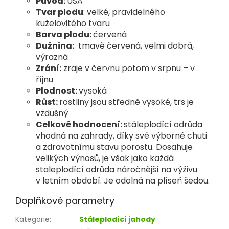
Původ:
USA
T
var plodu
: velké, pravidelného
kuželovitého tvaru
Barva plodu:
červená
Dužnina:
tmavě červená, velmi dobrá,
výrazná
Zrání:
zraje v červnu potom v srpnu – v
říjnu
Plodnost:
vysoká
Růst:
rostliny jsou středně vysoké, trs je
vzdušný
Celkové hodnocení:
stáleplodící odrůda
vhodná na zahrady, díky své výborné chuti
a zdravotnímu stavu porostu. Dosahuje
velikých výnosů, je však jako každá
staleplodící odrůda náročnější na výživu
v letním období. Je odolná na plíseň šedou.
Doplňkové parametry
Kategorie
:
Stáleplodící jahody