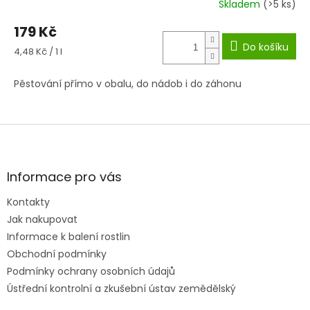
Skladem
(>5 ks)
179 Kč
Do košíku
Měrná
4,48 Kč / 1 l
cena:
Pěstování přímo v obalu, do nádob i do záhonu
Z
á
p
a
Informace pro vás
t
Kontakty
í
Jak nakupovat
Informace k balení rostlin
Obchodní podmínky
Podmínky ochrany osobních údajů
Ústřední kontrolní a zkušební ústav zemědělský