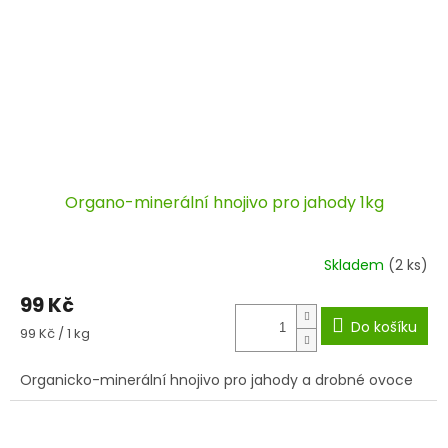
Organo-minerální hnojivo pro jahody 1kg
Skladem
(2 ks)
99 Kč
Do košíku
Měrná
99 Kč / 1 kg
cena:
Organicko-minerální hnojivo pro jahody a drobné ovoce