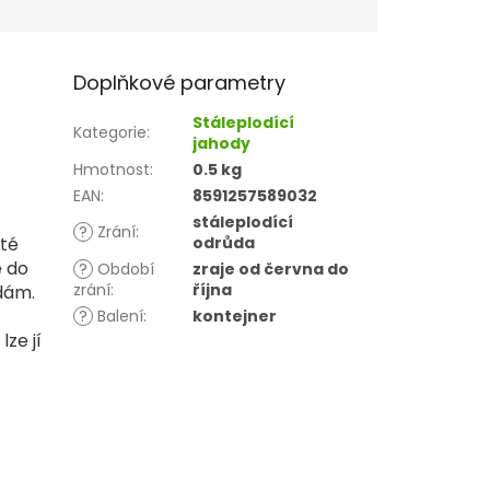
Doplňkové parametry
Stáleplodící
Kategorie
:
jahody
Hmotnost
:
0.5 kg
EAN
:
8591257589032
stáleplodící
?
Zrání
:
sté
odrůda
e do
?
Období
zraje od června do
zrání
:
října
odám.
?
Balení
:
kontejner
ze jí