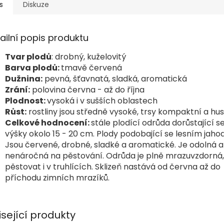
s
Diskuze
ailní popis produktu
T
var plodů
: drobný, kuželovitý
Barva plodů:
tmavě červená
Dužnina
:
pevná, šťavnatá, sladká, aromatická
Zrání:
polovina června - až do října
Plodnost:
vysoká i v sušších oblastech
Růst:
rostliny jsou středně vysoké, trsy kompaktní a hu
Celkové hodnocení:
stále plodící odrůda dorůstající s
výšky okolo 15 - 20 cm. Plody podobající se lesním jah
Jsou červené, drobné, sladké a aromatické. Je odolná a
nenáročná na pěstování. Odrůda je plně mrazuvzdorná, l
pěstovat i v truhlících. Sklizeň nastává od června až do
příchodu zimních mrazíků.
isející produkty