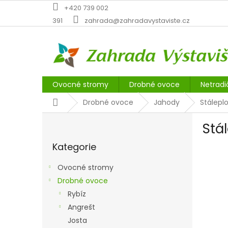
Přejít
+420 739 002
na
391
zahrada@zahradavystaviste.cz
obsah
Ovocné stromy
Drobné ovoce
Netradi
Domů
Drobné ovoce
Jahody
Stálepl
P
Stá
o
Přeskočit
s
Kategorie
kategorie
t
r
Ovocné stromy
a
Drobné ovoce
n
Rybíz
n
í
Angrešt
p
Josta