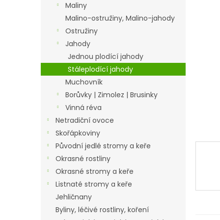
a
Maliny
n
Malino-ostružiny, Malino-jahody
e
Ostružiny
l
Jahody
Jednou plodící jahody
Stáleplodící jahody
Muchovník
Borůvky | Zimolez | Brusinky
Vinná réva
Netradiční ovoce
Skořápkoviny
Původní jedlé stromy a keře
Okrasné rostliny
Okrasné stromy a keře
Listnaté stromy a keře
Jehličnany
Byliny, léčivé rostliny, koření