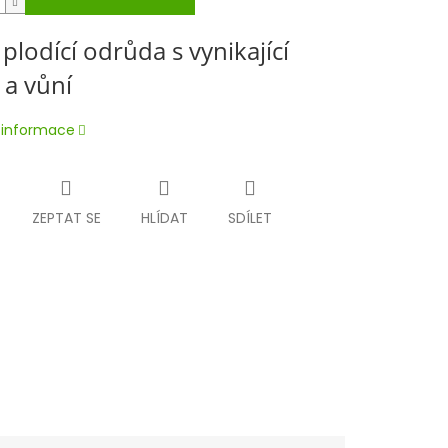
 plodící odrůda s vynikající
 a vůní
í informace
ZEPTAT SE
HLÍDAT
SDÍLET