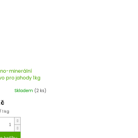
no-minerální
vo pro jahody 1kg
Skladem
(2 ks)
Kč
á
/ 1 kg