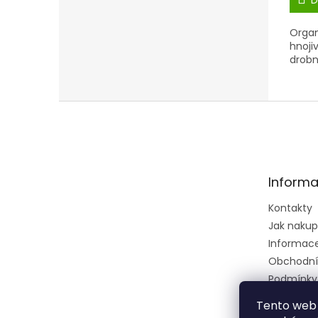
D
Organ
hnoji
drob
Z
á
p
a
t
Informa
í
Kontakty
Jak naku
Informace 
Obchodní
Podmínky
osobních 
Tento web 
Ústřední k