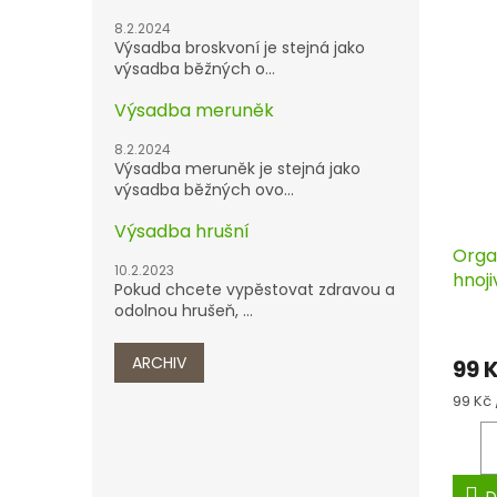
8.2.2024
Výsadba broskvoní je stejná jako
výsadba běžných o...
Výsadba meruněk
8.2.2024
Výsadba meruněk je stejná jako
výsadba běžných ovo...
Výsadba hrušní
Orga
10.2.2023
hnoji
Pokud chcete vypěstovat zdravou a
odolnou hrušeň, ...
ARCHIV
99 
Měrn
99 Kč 
cena: