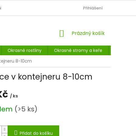
N
OBCHODNÍ PODMÍNKY
PODMÍNKY OCHRANY OSOBNÍCH Ú
Přihlášení
NÁKUPNÍ
Prázdný košík
KOŠÍK
Okrasné rostliny
Okrasné stromy a keře
Listnaté 
ntejneru 8-10cm
nice v kontejneru 8-10cm
Kč
/ ks
adem
(>5 ks)
Přidat do košíku