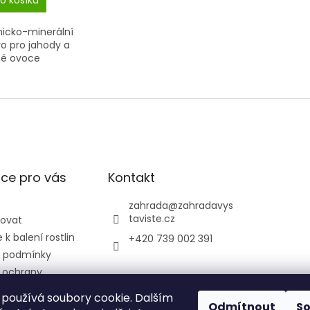
o košíku
icko-minerální
vo pro jahody a
né ovoce
ce pro vás
Kontakt
zahrada
@
zahradavys
taviste.cz
povat
k balení rostlin
+420 739 002 391
 podmínky
 ochrany
údajů
používá soubory cookie. Dalším
ontrolní a
Odmítnout
S