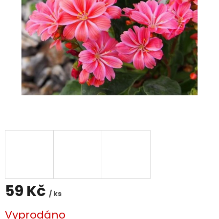
59 Kč
/ ks
Měrná
Vyprodáno
cena: