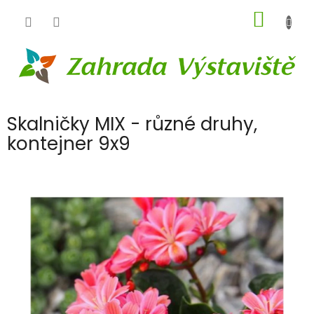
Přejít
NÁKUP
na
obsah
KOŠÍK
Skalničky MIX - různé druhy,
kontejner 9x9