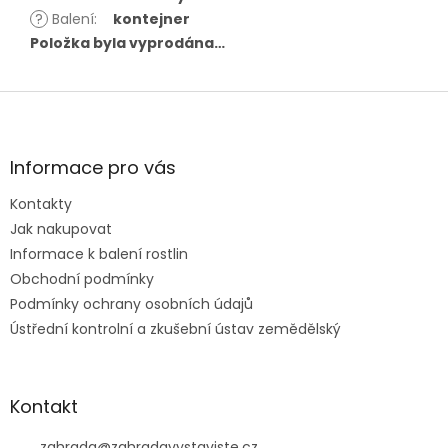
?
Balení
:
kontejner
Položka byla vyprodána…
Z
á
p
a
Informace pro vás
t
Kontakty
í
Jak nakupovat
Informace k balení rostlin
Obchodní podmínky
Podmínky ochrany osobních údajů
Ústřední kontrolní a zkušební ústav zemědělský
Kontakt
zahrada
@
zahradavystaviste.cz