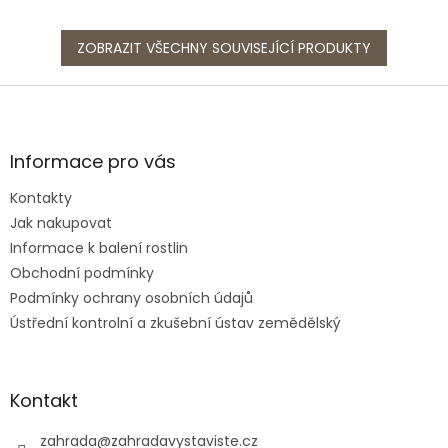
ZOBRAZIT VŠECHNY SOUVISEJÍCÍ PRODUKTY
Z
á
p
a
Informace pro vás
t
Kontakty
í
Jak nakupovat
Informace k balení rostlin
Obchodní podmínky
Podmínky ochrany osobních údajů
Ústřední kontrolní a zkušební ústav zemědělský
Kontakt
zahrada
@
zahradavystaviste.cz