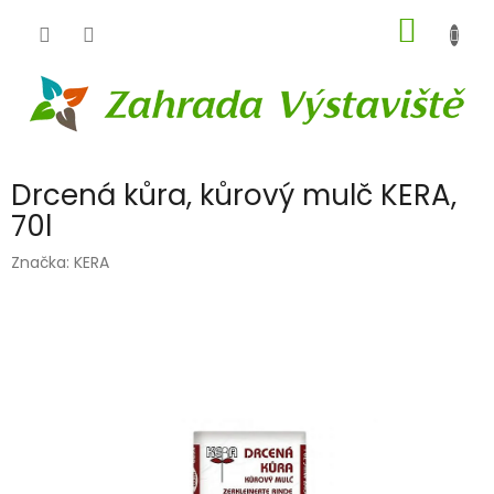
Přejít
NÁKUP
na
obsah
KOŠÍK
Drcená kůra, kůrový mulč KERA,
70l
Značka:
KERA