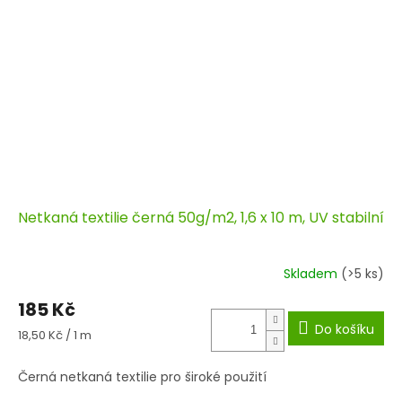
Netkaná textilie černá 50g/m2, 1,6 x 10 m, UV stabilní
Skladem
(>5 ks)
185 Kč
Do košíku
Měrná
18,50 Kč / 1 m
cena:
Černá netkaná textilie pro široké použití