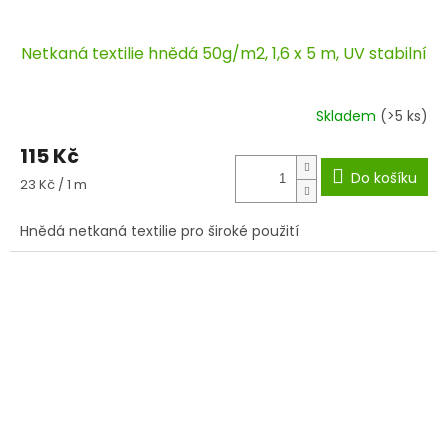
Netkaná textilie hnědá 50g/m2, 1,6 x 5 m, UV stabilní
Skladem
(>5 ks)
115 Kč
Do košíku
Měrná
23 Kč / 1 m
cena:
Hnědá netkaná textilie pro široké použití