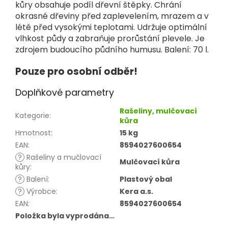
kůry obsahuje podíl dřevní štěpky. Chrání
okrasné dřeviny před zaplevelením, mrazem a v
létě před vysokými teplotami. Udržuje optimální
vlhkost půdy a zabraňuje prorůstání plevele. Je
zdrojem budoucího půdního humusu. Balení: 70 l.
Pouze pro osobní odběr!
Doplňkové parametry
Rašeliny, mulčovací
Kategorie
:
kůra
Hmotnost
:
15 kg
EAN
:
8594027600654
?
Rašeliny a mučlovací
Mulčovací kůra
kůry
:
?
Balení
:
Plastový obal
?
Výrobce
:
Kera a.s.
EAN
:
8594027600654
Položka byla vyprodána…