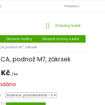
N
OBCHODNÍ PODMÍNKY
PODMÍNKY OCHRANY OSOBNÍCH Ú
Přihlášení
NÁKUPNÍ
Prázdný košík
KOŠÍK
Okrasné rostliny
Okrasné stromy a keře
Listnaté 
CA, podnož M7, zákrsek
CA, podnož M7, zákrsek
 Kč
/ ks
odáno
a