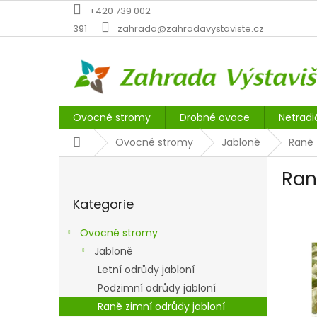
Přejít
+420 739 002
na
391
zahrada@zahradavystaviste.cz
obsah
Ovocné stromy
Drobné ovoce
Netradi
Domů
Ovocné stromy
Jabloně
Raně 
P
Ran
o
Přeskočit
s
Kategorie
kategorie
t
r
Ovocné stromy
a
Jabloně
n
Letní odrůdy jabloní
n
í
Podzimní odrůdy jabloní
p
Raně zimní odrůdy jabloní