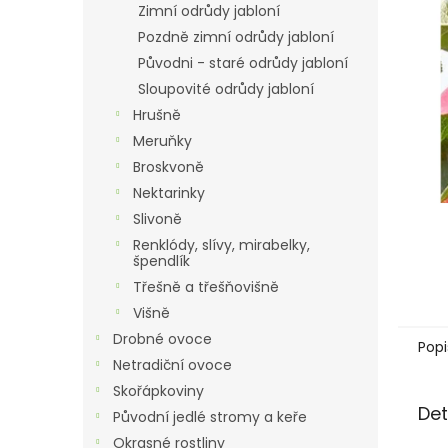
a
Zimní odrůdy jabloní
n
Pozdně zimní odrůdy jabloní
e
Původni - staré odrůdy jabloní
l
Sloupovité odrůdy jabloní
Hrušně
Meruňky
Broskvoně
Nektarinky
Slivoně
Renklódy, slívy, mirabelky,
špendlík
Třešně a třešňovišně
Višně
Drobné ovoce
Popi
Netradiční ovoce
Skořápkoviny
Det
Původní jedlé stromy a keře
Okrasné rostliny