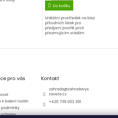
ení vody
Do košíku
Unikátní prostředek na bázi
přírodních látek pro
předjarní postřik proti
přezimujícím stádiím
škůdců.
ce pro vás
Kontakt
zahrada
@
zahradavys
taviste.cz
povat
k balení rostlin
+420 739 002 391
 podmínky
 ochrany