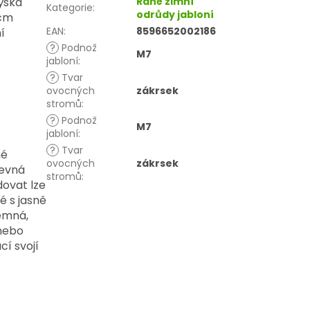
ýška
Raně zimní
Kategorie
:
odrůdy jabloní
 cm
EAN
:
8596652002186
í
?
Podnož
M7
jabloní
:
?
Tvar
ovocných
zákrsek
stromů
:
?
Podnož
M7
jabloní
:
?
Tvar
né
ovocných
zákrsek
revná
stromů
:
dovat lze
é s jasně
jemná,
 nebo
cí svojí