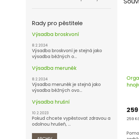
Souv
Rady pro pěstitele
Výsadba broskvoní
8.2.2024
Výsadba broskvoní je stejná jako
výsadba běžných o...
Výsadba meruněk
Orga
8.2.2024
Výsadba meruněk je stejná jako
hnoj
výsadba běžných ovo...
Hortu
Výsadba hrušní
259
10.2.2023
Pokud chcete vypěstovat zdravou a
Měrn
259 Kč
cena:
odolnou hrušeň, ...
Pomoc
ARCHIV