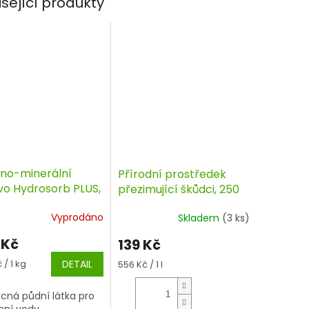
isející produkty
no-minerální
Přírodní prostředek
ivo Hydrosorb PLUS,
přezimující škůdci, 250
s, 1 kg
ml, Natura
Vyprodáno
Skladem
(3 ks)
 Kč
139 Kč
á
 / 1 kg
DETAIL
Měrná
556 Kč / 1 l
cena:
ná půdní látka pro