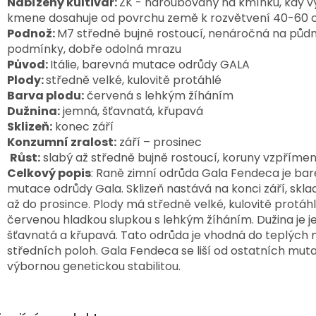
Nabízený kultivar:
ZK - naroubovaný na kmínku, kdy v
kmene dosahuje od povrchu země k rozvětvení 40-60
Podnož:
M7 středně bujně rostoucí, nenáročná na půdn
podmínky, dobře odolná mrazu
Původ:
Itálie, barevná mutace odrůdy GALA
Plody:
středně velké, kulovitě protáhlé
Barva plodu:
červená s lehkým žíháním
Dužnina:
jemná, šťavnatá, křupavá
Sklizeň:
konec září
Konzumní zralost:
září – prosinec
Růst:
slabý až středně bujně rostoucí, koruny vzpříme
Celkový popis
: Raně zimní odrůda Gala Fendeca je ba
mutace odrůdy Gala. Sklizeň nastává na konci září, skla
až do prosince. Plody má středně velké, kulovitě protáhl
červenou hladkou slupkou s lehkým žíháním. Dužina je 
šťavnatá a křupavá. Tato odrůda je vhodná do teplých
středních poloh. Gala Fendeca se liší od ostatních muta
výbornou genetickou stabilitou.