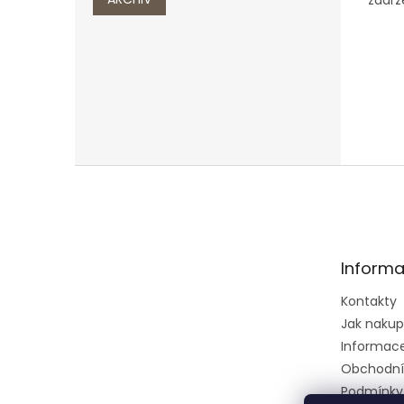
zadrž
Z
á
p
a
t
Informa
í
Kontakty
Jak naku
Informace 
Obchodní
Podmínky