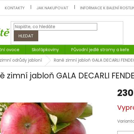
KONTAKTY
JAK NAKUPOVAT
INFORMACE K BALENÍ ROSTLI
HLEDAT
ční ovoce
Skořápkoviny
Původní jedlé stromy a keře
zimní odrůdy jabloní
Raně zimní jabloň GALA DECARLI FENDE
ě zimní jabloň GALA DECARLI FENDE
230
Měrná
Vypr
cena:
Variant