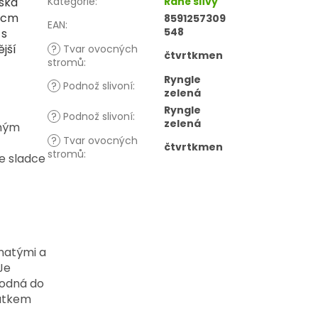
ška
Kategorie
:
Rané slívy
0 cm
8591257309
EAN
:
548
 s
jší
?
Tvar ovocných
čtvrtkmen
stromů
:
Ryngle
?
Podnož slivoní
:
zelená
Ryngle
?
Podnož slivoní
:
zelená
eným
?
Tvar ovocných
čtvrtkmen
stromů
:
je sladce
natými a
Je
hodná do
tatkem