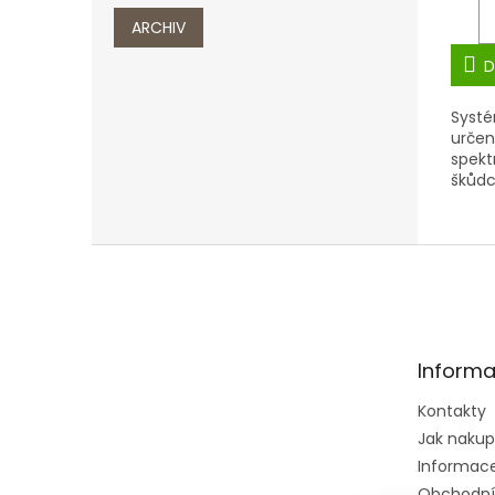
ARCHIV
D
Systé
určen
spekt
škůd
Z
á
p
a
t
Informa
í
Kontakty
Jak naku
Informace 
Obchodní