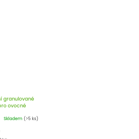
ní granulované
 pro ovocné
a drobné ovoce,
Skladem
(>5 ks)
GRO
č