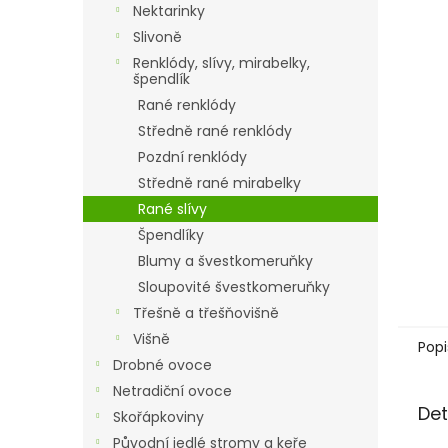
a
Nektarinky
n
Slivoně
e
Renklódy, slívy, mirabelky,
l
špendlík
Rané renklódy
Středně rané renklódy
Pozdní renklódy
Středně rané mirabelky
Rané slívy
Špendlíky
Blumy a švestkomeruňky
Sloupovité švestkomeruňky
Třešně a třešňovišně
Višně
Popi
Drobné ovoce
Netradiční ovoce
Det
Skořápkoviny
Původní jedlé stromy a keře