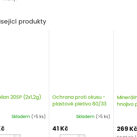
isející produkty
lan 20SP (2x1,2g)
Ochrana proti okusu -
Minerál
plastové pletivo 80/33
hnojivo
stromy 
Skladem
(>5 ks)
Skladem
(>5 ks)
5 kg, A
Kč
41 Kč
269 K