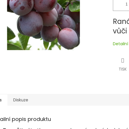
Raná
vůči
Detailn
TISK
s
Diskuze
ailní popis produktu