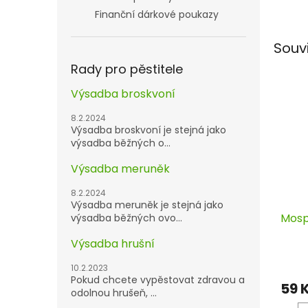
Finanční dárkové poukazy
Souv
Rady pro pěstitele
Výsadba broskvoní
8.2.2024
Výsadba broskvoní je stejná jako
výsadba běžných o...
Výsadba meruněk
8.2.2024
Výsadba meruněk je stejná jako
Mospi
výsadba běžných ovo...
Výsadba hrušní
10.2.2023
Pokud chcete vypěstovat zdravou a
59 
odolnou hrušeň, ...