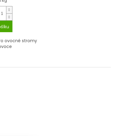
1 kg
ošíku
pro ovocné stromy
 ovoce