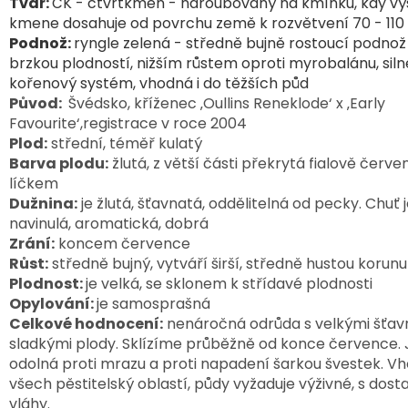
Tvar:
ČK - čtvrtkmen - naroubovaný na kmínku, kdy vý
kmene dosahuje od povrchu země k rozvětvení 70 - 11
Podnož:
r
yngle zelená - středně bujně rostoucí podnož
brzkou plodností, nižším růstem oproti myrobalánu, silně
kořenový systém, vhodná i do těžších půd
Původ:
Švédsko, kříženec ‚Oullins Reneklode‘ x ‚Early
Favourite‘,registrace v roce 2004
Plod:
střední, téměř kulatý
Barva plodu:
žlutá, z větší části překrytá fialově červ
líčkem
Dužnina:
je žlutá, šťavnatá, oddělitelná od pecky. Chuť 
navinulá, aromatická, dobrá
Zrání:
koncem července
Růst:
středně bujný, vytváří širší, středně hustou korunu
Plodnost:
je velká, se sklonem k střídavé plodnosti
Opylování:
je samosprašná
Celkové hodnocení:
nenáročná odrůda s velkými šťav
sladkými plody. Sklízíme průběžně od konce července. 
odolná proti mrazu a proti napadení šarkou švestek. V
všech pěstitelský oblastí, půdy vyžaduje výživné, s dos
vláhy.