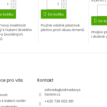
Měrná
53,80 Kč / 
cena:
o košíku
Do košíku
Do k
mový insekticid
Pružné odolné plastové
ý k hubení širokého
pletivo proti okusu kmenů.
Hnojivo 
ra živočišných
i drobné
ců
ce pro vás
Kontakt
zahrada
@
zahradavys
taviste.cz
povat
k balení rostlin
+420 739 002 391
 podmínky