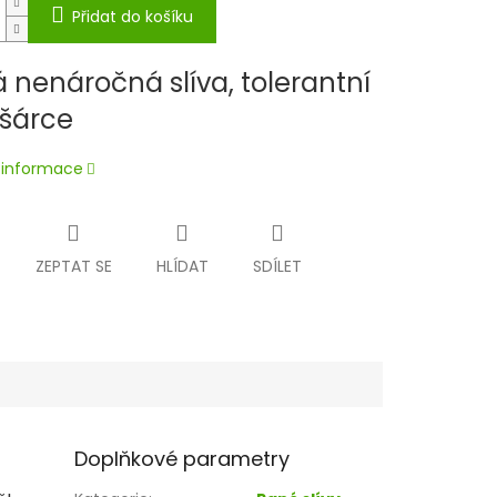
Přidat do košíku
 nenáročná slíva, tolerantní
 šárce
í informace
ZEPTAT SE
HLÍDAT
SDÍLET
Doplňkové parametry