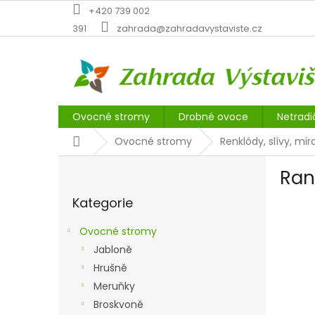
Přejít
+420 739 002
na
391
zahrada@zahradavystaviste.cz
obsah
Ovocné stromy
Drobné ovoce
Netradi
Domů
Ovocné stromy
Renklódy, slívy, mir
P
Ran
o
Přeskočit
s
Kategorie
kategorie
t
r
Ovocné stromy
a
Jabloně
n
Hrušně
n
í
Meruňky
p
Broskvoně