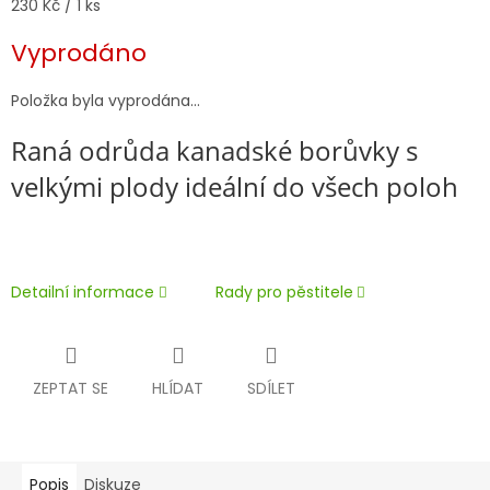
Měrná
230 Kč / 1 ks
cena:
Vyprodáno
Položka byla vyprodána…
Raná odrůda kanadské borůvky s
velkými plody ideální do všech poloh
Detailní informace
Rady pro pěstitele
ZEPTAT SE
HLÍDAT
SDÍLET
Popis
Diskuze