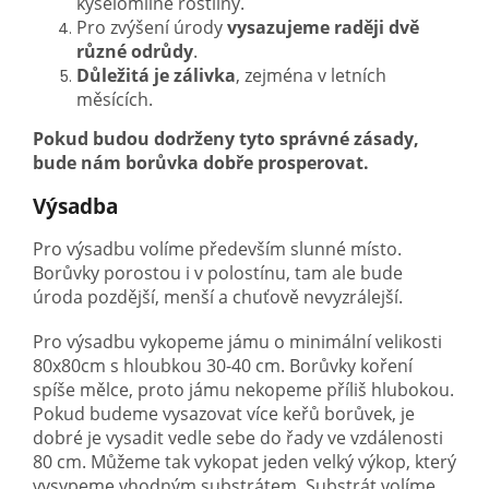
kyselomilné rostliny.
Pro zvýšení úrody
vysazujeme raději dvě
různé odrůdy
.
Důležitá je zálivka
, zejména v letních
měsících.
Pokud budou dodrženy tyto správné zásady,
bude nám borůvka dobře prosperovat.
Výsadba
Pro výsadbu volíme především slunné místo.
Borůvky porostou i v polostínu, tam ale bude
úroda pozdější, menší a chuťově nevyzrálejší.
Pro výsadbu vykopeme jámu o minimální velikosti
80x80cm s hloubkou 30-40 cm. Borůvky koření
spíše mělce, proto jámu nekopeme příliš hlubokou.
Pokud budeme vysazovat více keřů borůvek, je
dobré je vysadit vedle sebe do řady ve vzdálenosti
80 cm. Můžeme tak vykopat jeden velký výkop, který
vysypeme vhodným substrátem. Substrát volíme