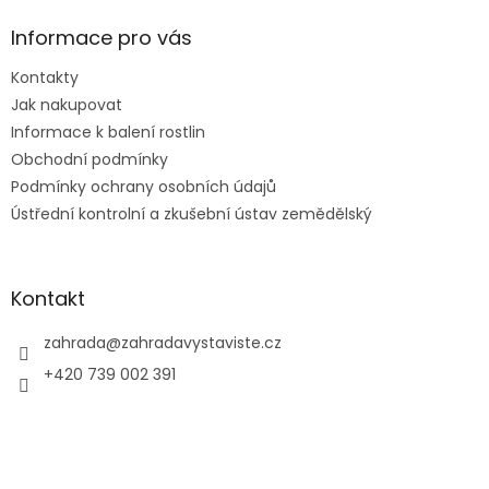
p
a
Informace pro vás
t
Kontakty
í
Jak nakupovat
Informace k balení rostlin
Obchodní podmínky
Podmínky ochrany osobních údajů
Ústřední kontrolní a zkušební ústav zemědělský
Kontakt
zahrada
@
zahradavystaviste.cz
+420 739 002 391