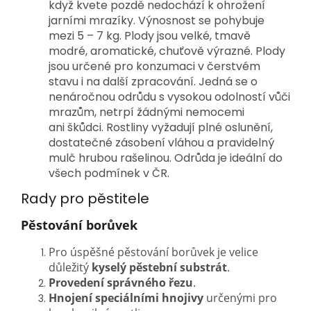
když kvete pozdě nedochází k ohrožení
jarními mrazíky. Výnosnost se pohybuje
mezi 5 – 7 kg. Plody jsou velké, tmavě
modré, aromatické, chuťově výrazné. Plody
jsou určené pro konzumaci v čerstvém
stavu i na další zpracování. Jedná se o
nenáročnou odrůdu s vysokou odolností vůči
mrazům, netrpí žádnými nemocemi
ani škůdci. Rostliny vyžadují plné oslunění,
dostatečné zásobení vláhou a pravidelný
mulč hrubou rašelinou. Odrůda je ideální do
všech podmínek v ČR.
Rady pro pěstitele
Pěstování borůvek
Pro úspěšné pěstování borůvek je velice
důležitý
kyselý pěstební substrát
.
Provedení správného řezu
.
Hnojení speciálními hnojivy
určenými pro