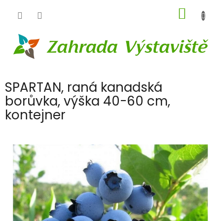
Přejít
NÁKUP
na
obsah
KOŠÍK
SPARTAN, raná kanadská
borůvka, výška 40-60 cm,
kontejner