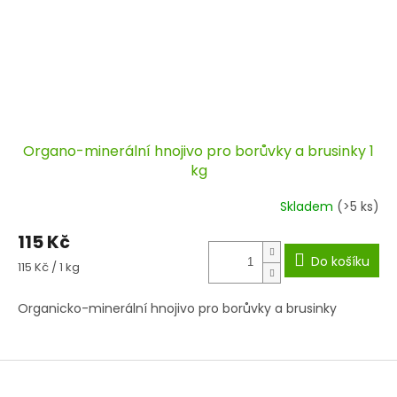
Organo-minerální hnojivo pro borůvky a brusinky 1
kg
Skladem
(>5 ks)
115 Kč
Do košíku
Měrná
115 Kč / 1 kg
cena:
Organicko-minerální hnojivo pro borůvky a brusinky
Z
á