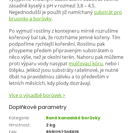
zásadně kyselý s pH v rozmezí 3,8 – 4,5.
Nejjednodušší je použít již namíchaný
substrát pro
brusinky a borůvky
.
Po vyjmutí rostliny z kontejneru mírně rozrušíme
kořenový bal tak, že roztrháme jemné kořeny. Tím
podpoříme rychlejší kořenění. Rostlinu pak
přisypeme předem připraveným substrátem o
něco výše, než je okolní terén. Nahoru pak můžeme
proti výparu vody nasypat
mulčovací kůru
, nebo i
štěpku. Jelikož jsou substráty rašelinové, je nutné
dbát na pravidelnou zálivku a to především v
letních měsících, kdy plody dozrávají.
Více o výsadbě borůvek >
Doplňkové parametry
Kategorie
:
Rané kanadské borůvky
Hmotnost
:
2 kg
EAN
:
8591257308619