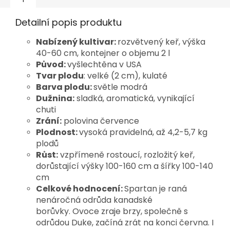
Detailní popis produktu
Nabízený kultivar:
rozvětvený keř, výška
40-60 cm, kontejner o objemu 2 l
Původ:
vyšlechtěna v USA
Tvar plodu
: velké (2 cm), kulaté
Barva plodu:
světle modrá
Dužnina:
sladká, aromatická, vynikající
chuti
Zrání:
polovina července
Plodnost:
vysoká pravidelná, až 4,2-5,7 kg
plodů
R
ůst:
vzpřímeně rostoucí, rozložitý keř,
dorůstající výšky 100-160 cm a šířky 100-140
cm
Celkové hodnocení:
Spartan je raná
nenáročná odrůda kanadské
borůvky. Ovoce zraje brzy, společně s
odrůdou Duke, začíná zrát na konci června. I