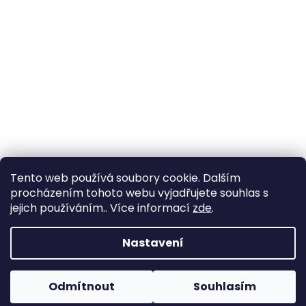
Tento web používá soubory cookie. Dalším
procházením tohoto webu vyjadřujete souhlas s
jejich používáním.. Více informací
zde
.
Vytvořil Shoptet
Nastavení
Copyright 2026
Zahrada Výstaviště
. Všechna práva
Odmítnout
Souhlasím
vyhrazena.
Upravit nastavení cookies