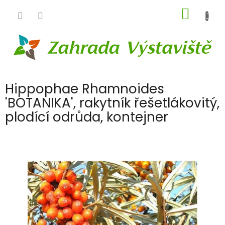
Přejít
NÁKUP
na
obsah
KOŠÍK
Hippophae Rhamnoides
'BOTANIKA', rakytník řešetlákovitý,
plodící odrůda, kontejner