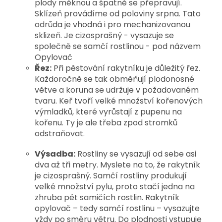
plody měknou a špatně se přepravují.
Sklízeň provádíme od poloviny srpna. Tato
odrůda je vhodná i pro mechanizovanou
sklizeň.
Je cizosprašný - vysazuje se
společně se
samčí rostlinou - pod názvem
Opylovač
Řez:
Při pěstování rakytníku je důležitý řez.
Každoročně se tak obměňují plodonosné
větve a koruna se udržuje v požadovaném
tvaru. Keř tvoří velké množství kořenových
výmladků, které vyrůstají z pupenu na
kořenu. Ty je ale třeba zpod stromků
odstraňovat.
Výsadba:
Rostliny se vysazují od sebe asi
dva až tři metry. Myslete na to, že rakytník
je cizosprašný. Samčí rostliny produkují
velké množství pylu, proto stačí jedna na
zhruba pět samičích rostlin. Rakytník
opylovač – tedy samčí rostlinu – vysazujte
vždy po směru větru. Do plodnosti vstupuje