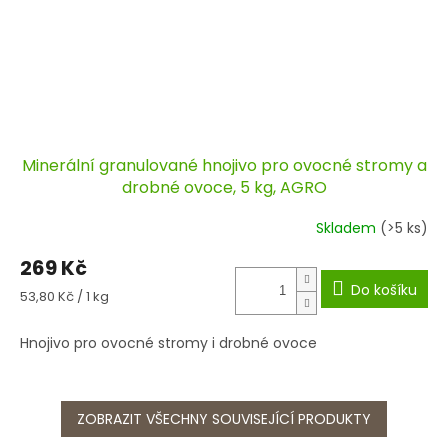
Minerální granulované hnojivo pro ovocné stromy a
drobné ovoce, 5 kg, AGRO
Skladem
(>5 ks)
269 Kč
Do košíku
Měrná
53,80 Kč / 1 kg
cena:
Hnojivo pro ovocné stromy i drobné ovoce
ZOBRAZIT VŠECHNY SOUVISEJÍCÍ PRODUKTY