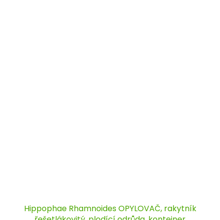
Hippophae Rhamnoides OPYLOVAČ, rakytník
řešetlákovitý, plodící odrůda, kontejner