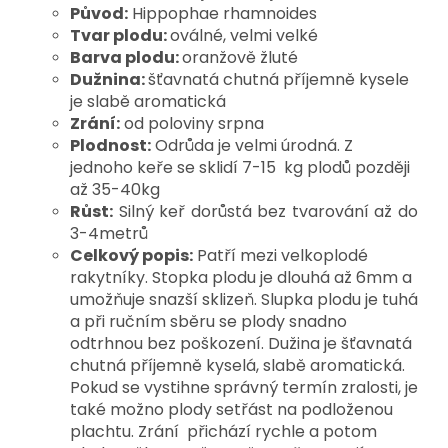
Původ:
Hippophae rhamnoides
Tvar plodu:
oválné, velmi velké
Barva plodu:
oranžově žluté
Dužnina:
šťavnatá chutná příjemně kysele
je
slabě aromatická
Zrání:
od poloviny srpna
Plodnost:
Odrůda je velmi úrodná. Z
jednoho
keře se sklidí 7-15 kg plodů později
až 35-40kg
Růst:
Silný keř dorůstá bez tvarování až do
3-4
metrů
Celkový popis:
Patří mezi velkoplodé
rakytníky. Stopka plodu je dlouhá až 6mm a
umožňuje snazší sklizeň. Slupka plodu je tuhá
a při ručním sběru se plody snadno
odtrhnou bez poškození. Dužina je šťavnatá
chutná příjemně kyselá, slabě aromatická.
Pokud se vystihne správný termín zralosti, je
také možno plody setřást na podloženou
plachtu. Zrání přichází rychle a potom