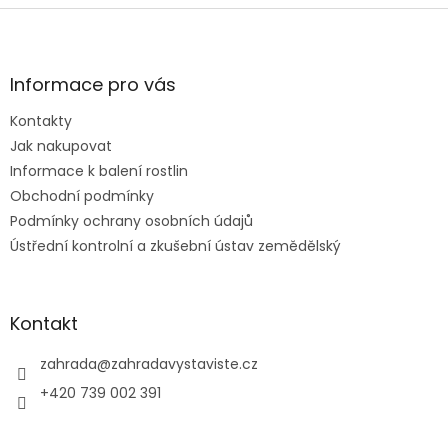
Z
á
p
a
Informace pro vás
t
Kontakty
í
Jak nakupovat
Informace k balení rostlin
Obchodní podmínky
Podmínky ochrany osobních údajů
Ústřední kontrolní a zkušební ústav zemědělský
Kontakt
zahrada
@
zahradavystaviste.cz
+420 739 002 391