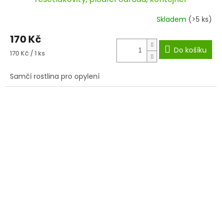
Skladem
(>5 ks)
170 Kč
Do košíku
Měrná
170 Kč / 1 ks
cena:
Samčí rostlina pro opylení