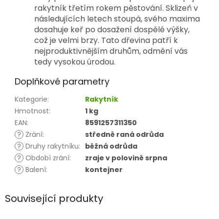
rakytník třetím rokem pěstování. Sklizeň v
následujících letech stoupá, svého maxima
dosahuje keř po dosažení dospělé výšky,
což je velmi brzy. Tato dřevina patří k
nejproduktivnějším druhům, odmění vás
tedy vysokou úrodou.
Doplňkové parametry
Kategorie
:
Rakytník
Hmotnost
:
1 kg
EAN
:
8591257311350
?
Zrání
:
středně raná odrůda
?
Druhy rakytníku
:
běžná odrůda
?
Období zrání
:
zraje v polovině srpna
?
Balení
:
kontejner
Související produkty