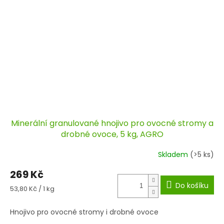
Minerální granulované hnojivo pro ovocné stromy a
drobné ovoce, 5 kg, AGRO
Skladem
(>5 ks)
269 Kč
Do košíku
Měrná
53,80 Kč / 1 kg
cena:
Hnojivo pro ovocné stromy i drobné ovoce