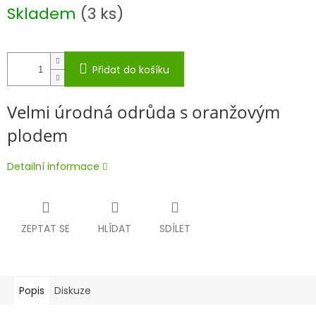
Měrná
Skladem
(3 ks)
cena:
Přidat do košíku
Velmi úrodná odrůda s oranžovým
plodem
Detailní informace
ZEPTAT SE
HLÍDAT
SDÍLET
Popis
Diskuze