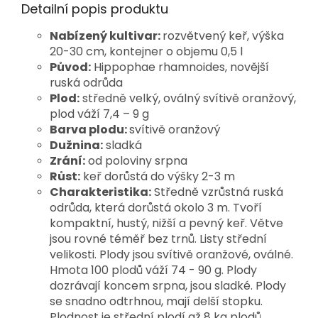
Detailní popis produktu
Nabízený kultivar:
rozvětvený keř, výška
20-30 cm, kontejner o objemu 0,5 l
Původ:
Hippophae rhamnoides, novější
ruská odrůda
Plod:
středně velký, oválný svítivě oranžový,
plod váží 7,4 – 9 g
Barva plodu:
svítivě oranžový
Dužnina:
sladká
Zrání:
od poloviny srpna
Růst:
keř dorůstá do výšky 2-3 m
Charakteristika:
Středně vzrůstná ruská
odrůda, která dorůstá okolo 3 m. Tvoří
kompaktní, hustý, nižší a pevný keř. Větve
jsou rovné téměř bez trnů. Listy střední
velikosti. Plody jsou svítivě oranžové, oválné.
Hmota 100 plodů váží 74 - 90 g. Plody
dozrávají koncem srpna, jsou sladké. Plody
se snadno odtrhnou, mají delší stopku.
Plodnost je střední plodí až 8 kg plodů.