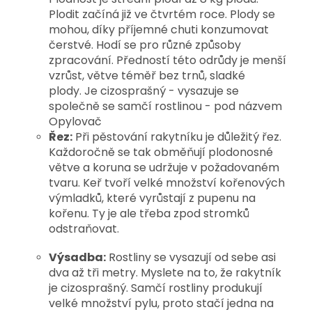
Plodit začíná již ve čtvrtém roce. Plody se
mohou, díky příjemné chuti konzumovat
čerstvé. Hodí se pro různé způsoby
zpracování. Předností této odrůdy je menší
vzrůst, větve téměř bez trnů, sladké
plody.
Je cizosprašný - vysazuje se
společně se
samčí rostlinou - pod názvem
Opylovač
Řez:
Při pěstování rakytníku je důležitý řez.
Každoročně se tak obměňují plodonosné
větve a koruna se udržuje v požadovaném
tvaru. Keř tvoří velké množství kořenových
výmladků, které vyrůstají z pupenu na
kořenu. Ty je ale třeba zpod stromků
odstraňovat.
Výsadba:
Rostliny se vysazují od sebe asi
dva až tři metry. Myslete na to, že rakytník
je cizosprašný. Samčí rostliny produkují
velké množství pylu, proto stačí jedna na