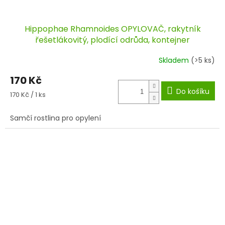
Hippophae Rhamnoides OPYLOVAČ, rakytník
řešetlákovitý, plodící odrůda, kontejner
Skladem
(>5 ks)
170 Kč
Do košíku
Měrná
170 Kč / 1 ks
cena:
Samčí rostlina pro opylení