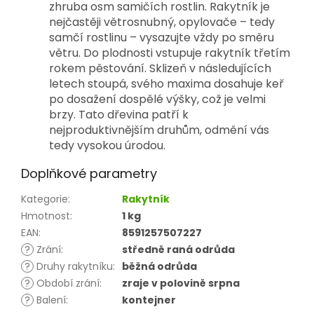
zhruba osm samičích rostlin. Rakytník je
nejčastěji větrosnubný, opylovače – tedy
samčí rostlinu – vysazujte vždy po směru
větru. Do plodnosti vstupuje rakytník třetím
rokem pěstování. Sklizeň v následujících
letech stoupá, svého maxima dosahuje keř
po dosažení dospělé výšky, což je velmi
brzy. Tato dřevina patří k
nejproduktivnějším druhům, odmění vás
tedy vysokou úrodou.
Doplňkové parametry
Kategorie
:
Rakytník
Hmotnost
:
1 kg
EAN
:
8591257507227
?
Zrání
:
středně raná odrůda
?
Druhy rakytníku
:
běžná odrůda
?
Období zrání
:
zraje v polovině srpna
?
Balení
:
kontejner