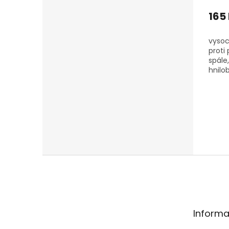
165
vysoc
proti 
spále
hnilo
Z
á
p
a
t
Informa
í