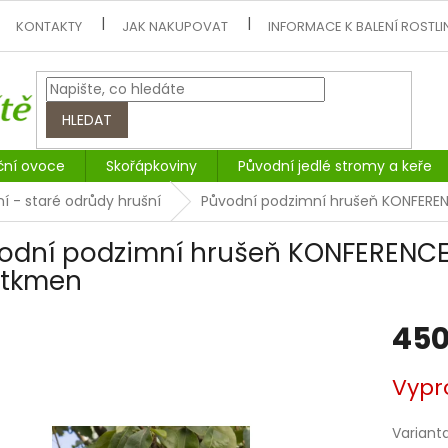
KONTAKTY
JAK NAKUPOVAT
INFORMACE K BALENÍ ROSTLI
HLEDAT
ční ovoce
Skořápkoviny
Původní jedlé stromy a keře
í - staré odrůdy hrušní
Původní podzimní hrušeň KONFERE
odní podzimní hrušeň KONFERENCE
rtkmen
450
Měrná
Vypr
cena:
Variant