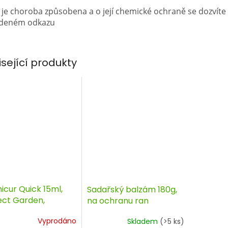
 je choroba způsobena a o její chemické ochraně se dozvíte
deném odkazu
isející produkty
icur Quick 15ml,
Sadařský balzám 180g,
ect Garden,
na ochranu ran
cid
ovocných, okrasných a
Vyprodáno
Skladem
(>5 ks)
lesních dřevin