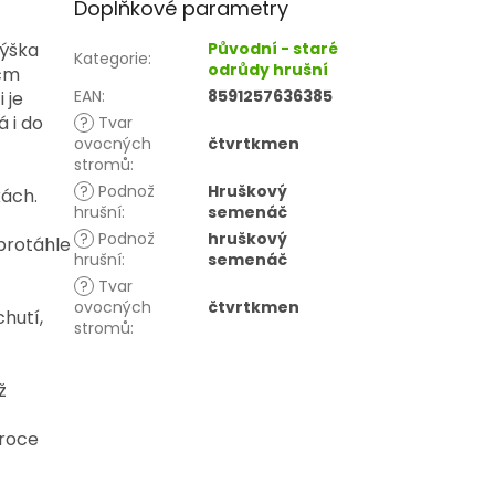
Doplňkové parametry
výška
Původní - staré
Kategorie
:
odrůdy hrušní
 cm
EAN
:
8591257636385
 je
 i do
?
Tvar
ovocných
čtvrtkmen
stromů
:
?
Podnož
Hruškový
kách.
hrušní
:
semenáč
?
Podnož
hruškový
protáhle
hrušní
:
semenáč
?
Tvar
ovocných
čtvrtkmen
chutí,
stromů
:
ž
iroce