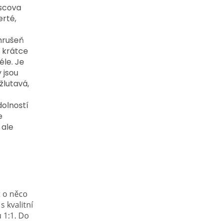
oscova
rté,
hrušeň
á krátce
éle. Je
 jsou
žlutavá,
dolností
e
 ale
t o něco
 kvalitní
 1:1. Do