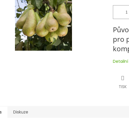
Půvo
pro 
komp
Detailn
TISK
s
Diskuze