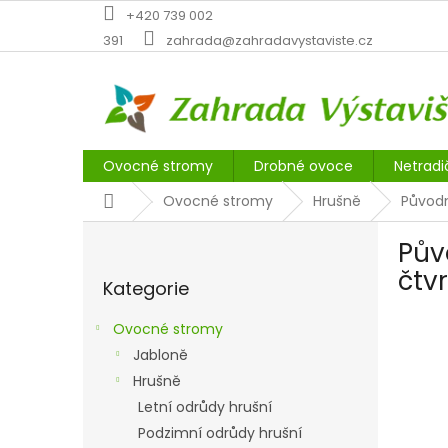
Přejít
+420 739 002
na
391
zahrada@zahradavystaviste.cz
obsah
Ovocné stromy
Drobné ovoce
Netradi
Domů
Ovocné stromy
Hrušně
Původn
P
Pův
o
Přeskočit
s
čtv
Kategorie
kategorie
t
r
Ovocné stromy
a
Jabloně
n
Hrušně
n
í
Letní odrůdy hrušní
p
Podzimní odrůdy hrušní