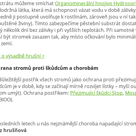
strátu můžeme smíchat
Organominerální hnojivo Hydroso
dodržná látka, která má schopnost vázat vodu v době zálivky
edně ji postupně uvolňuje k rostlinám, zároveň jsou v ní ta
puštěné živiny). Tímto zabezpečíme pěstební substrát dosta
ý několik dní bez zálivky i při vyšších teplotách. Při samotn
í být stromek zasazen tak, aby místo očkování bylo minimá
 zemí.
e o výsadbě hrušní >
rana stromů proti škůdcům a chorobám
důležitější postřik všech stromů jako ochrana proti přezimuj
cům je v době, kdy se začínají mírně rozvíjet lístky – myší o
rom umýt). Ochrana postřikem:
Přezimující škůdci Stop
,
Mosp
 BIOOL
osledních letech u nás nejznámější choroba napadající stro
z hrušňová