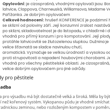
Opylování:
je cizosprašná, vhodnými opylovači jsou: B
lahvice, Clappova, Charneuská, Williamsova, Madame Ve
Pařížanka. Je dobrým opylovačem
Celkové hodnocení:
hrušeň KONFERENCE je podzimní 
se sklizní od poloviny září. Její konzumní zralost nastáv
po sklizni, skladovatelnost je do listopadu, v chladírně i d
vhodná pro přímý konzum i pro kompotování. Její plody
protáhle lahvicovité se žlutozelenou slupkou. Dužnina je 
velice šťavnatá se sladce navinulou chutí,
aromatická. Vyznačuje se velkou úrodností a vysokou o
proti strupovitosti a napadení houbovými chorobami. J
vhodná pro všechny pěstitelské oblasti. Je cizosprašná,
velice dobrým opylovačem pro jiné odrůdy.
y pro pěstitele
sadba
a pro výsadbu má být dostatečně velká a široká. Měla by bý
ší než kořenový systém. Vykopanou půdu je vhodné smíchat s
radnickou zeminou, nebo rozloženým kompostem v poměru