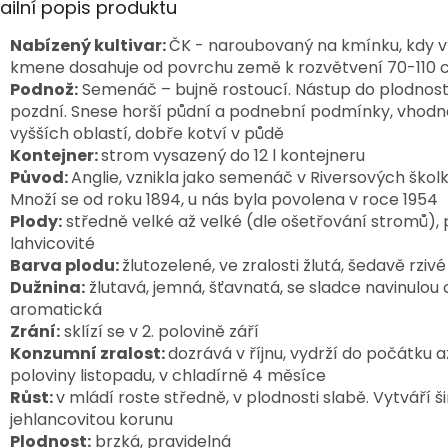
ailní popis produktu
Nabízený kultivar:
ČK - naroubovaný na kmínku, kdy 
kmene dosahuje od povrchu země k rozvětvení 70-110
Podnož:
Semenáč – bujně rostoucí. Nástup do plodnosti
pozdní. Snese horší půdní a podnební podmínky, vhodná
vyšších oblastí, dobře kotví v půdě
Kontejner:
strom vysazený do 12 l kontejneru
Původ:
Anglie, vznikla jako semenáč v Riversových škol
Množí se od roku 1894, u nás byla povolena v roce 1954
Plody:
středně velké až velké (dle ošetřování stromů), 
lahvicovité
Barva plodu:
žlutozelené, ve zralosti žlutá, šedavě rzivé
Dužnina:
žlutavá, jemná, šťavnatá, se sladce navinulou 
aromatická
Zrání:
sklízí se v 2. polovině září
Konzumní zralost:
dozrává v říjnu, vydrží do počátku a
poloviny listopadu, v chladírně 4 měsíce
Růst:
v mládí roste středně, v plodnosti slabě. Vytváří š
jehlancovitou korunu
Plodnost:
brzká, pravidelná