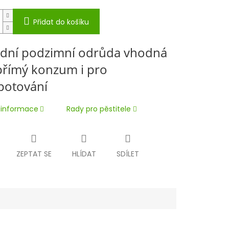
Přidat do košíku
dní podzimní odrůda vhodná
přímý konzum i pro
otování
í informace
Rady pro pěstitele
ZEPTAT SE
HLÍDAT
SDÍLET