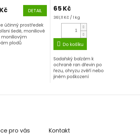
65 Kč
 Kč
DETAIL
Měrná
361,11 Kč / 1 kg
cena:
e účinný prostředek
plísni šedé, moniliové
, moniliovým
bám plodů
Do košíku
Sadařský balzám k
ochraně ran dřevin po
řezu, ohryzu zvěří nebo
jiném poškození
ce pro vás
Kontakt