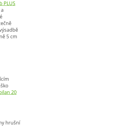
rb PLUS
 a
ké
tečně
é výsadbě
lně 5 cm
ícím
uško
ilan 20
my hrušní