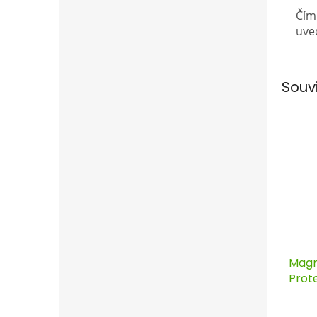
Čím
uve
Souv
Magn
Prot
fungi