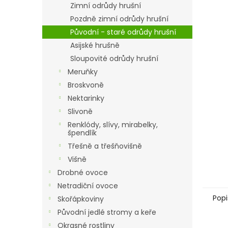
a
Zimní odrůdy hrušní
n
Pozdně zimní odrůdy hrušní
e
Původní - staré odrůdy hrušní
l
Asijské hrušně
Sloupovité odrůdy hrušní
Meruňky
Broskvoně
Nektarinky
Slivoně
Renklódy, slívy, mirabelky,
špendlík
Třešně a třešňovišně
Višně
Drobné ovoce
Netradiční ovoce
Popi
Skořápkoviny
Původní jedlé stromy a keře
Okrasné rostliny