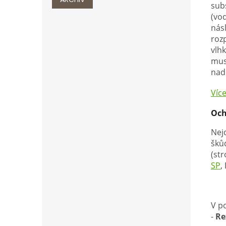
sub
(vo
násl
roz
vlhk
mus
nad
Víc
Och
Nej
škůd
(st
SP
,
V p
-
Re