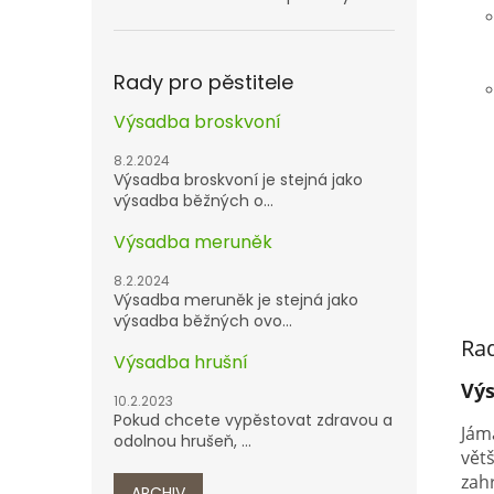
Rady pro pěstitele
Výsadba broskvoní
8.2.2024
Výsadba broskvoní je stejná jako
výsadba běžných o...
Výsadba meruněk
8.2.2024
Výsadba meruněk je stejná jako
výsadba běžných ovo...
Rad
Výsadba hrušní
Vý
10.2.2023
Pokud chcete vypěstovat zdravou a
Jám
odolnou hrušeň, ...
vět
zah
ARCHIV