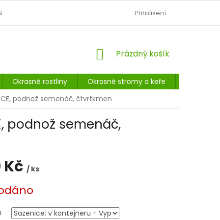
N
OBCHODNÍ PODMÍNKY
PODMÍNKY OCHRANY OSOBNÍCH Ú
Přihlášení
NÁKUPNÍ
Prázdný košík
KOŠÍK
Okrasné rostliny
Okrasné stromy a keře
Listnaté 
NCE, podnož semenáč, čtvrtkmen
, podnož semenáč,
 Kč
/ ks
odáno
a