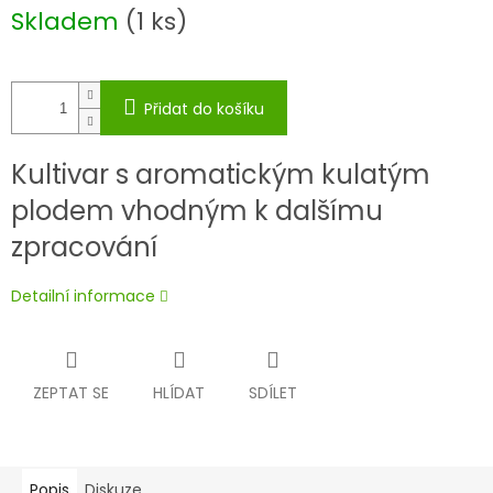
Měrná
Skladem
(1 ks)
cena:
Přidat do košíku
Kultivar s aromatickým kulatým
plodem vhodným k dalšímu
zpracování
Detailní informace
ZEPTAT SE
HLÍDAT
SDÍLET
Popis
Diskuze