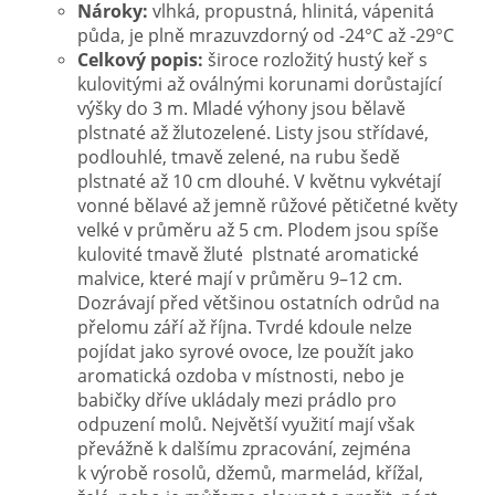
Nároky:
vlhká, propustná, hlinitá, vápenitá
půda, je plně mrazuvzdorný od -24°C až -29°C
Celkový popis:
široce rozložitý hustý keř s
kulovitými až oválnými korunami dorůstající
výšky do 3 m. Mladé výhony jsou bělavě
plstnaté až žlutozelené. Listy jsou střídavé,
podlouhlé, tmavě zelené, na rubu šedě
plstnaté až 10 cm dlouhé. V květnu vykvétají
vonné bělavé až jemně růžové pětičetné květy
velké v průměru až 5 cm. Plodem jsou spíše
kulovité tmavě žluté plstnaté aromatické
malvice, které mají v průměru 9–12 cm.
Dozrávají před většinou ostatních odrůd na
přelomu září až října. Tvrdé kdoule nelze
pojídat jako syrové ovoce, lze použít jako
aromatická ozdoba v místnosti, nebo je
babičky dříve ukládaly mezi prádlo pro
odpuzení molů. Největší využití mají však
převážně k dalšímu zpracování, zejména
k výrobě rosolů, džemů, marmelád, křížal,