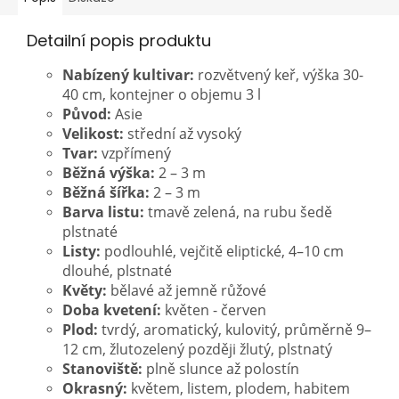
Detailní popis produktu
Nabízený kultivar:
rozvětvený keř, výška 30-
40 cm, kontejner o objemu 3 l
Původ:
Asie
Velikost:
střední až
vysoký
Tvar:
vzpřímený
Běžná výška:
2 – 3 m
Běžná šířka:
2 – 3 m
Barva listu:
tmavě zelená, na rubu šedě
plstnaté
Listy:
podlouhlé, vejčitě eliptické, 4–10 cm
dlouhé, plstnaté
Květy:
bělavé až jemně růžové
Doba kvetení:
květen - červen
Plod:
tvrdý, aromatický, kulovitý, průměrně 9–
12 cm, žlutozelený později žlutý, plstnatý
Stanoviště:
plně slunce až polostín
Okrasný:
květem,
listem, plodem, habitem