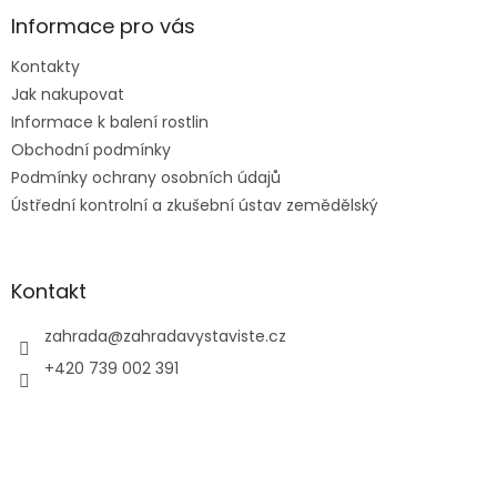
p
a
Informace pro vás
t
Kontakty
í
Jak nakupovat
Informace k balení rostlin
Obchodní podmínky
Podmínky ochrany osobních údajů
Ústřední kontrolní a zkušební ústav zemědělský
Kontakt
zahrada
@
zahradavystaviste.cz
+420 739 002 391