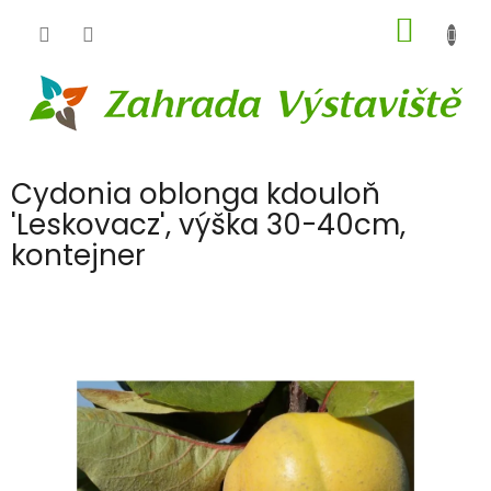
Přejít
NÁKUP
na
obsah
KOŠÍK
Cydonia oblonga kdouloň
'Leskovacz', výška 30-40cm,
kontejner