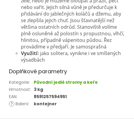
želé, nebo je můžeme oloupat a pražit, péct
nebo vařit. Jejich silná vůně je předurčuje k
přidávání do jablečných koláčů a džemu, aby
se zlepšila jejich chuť. Jsou šťavnatější než
většina ostatních odrůd. Stanoviště volíme
plně osluněné až polostín s propustnou, vlhčí,
hlinitou, případně vápenitou půdou. Řez
provádíme v předjaří. Je samosprašná
Využití:
jako solitera, vynikne i ve smíšených
výsadbách
Doplňkové parametry
Kategorie
:
Původní jedlé stromy a keře
Hmotnost
:
3 kg
EAN
:
8591257594951
?
Balení
:
kontejner
Z
á