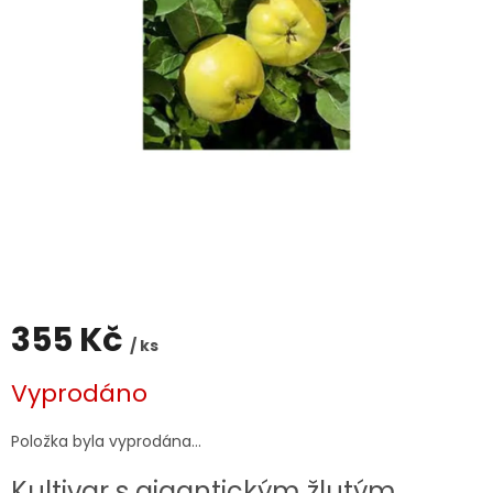
355 Kč
/ ks
Měrná
Vyprodáno
cena:
Položka byla vyprodána…
Kultivar s gigantickým žlutým