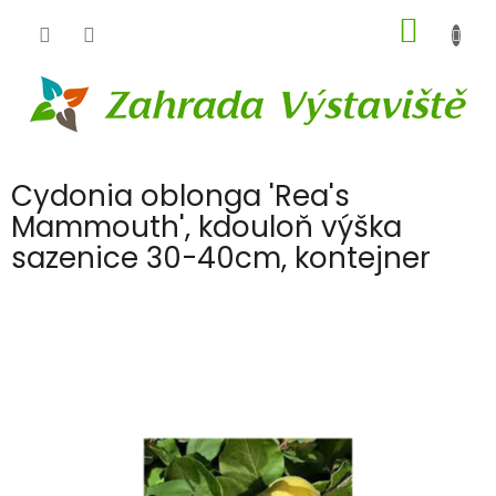
Přejít
NÁKUP
na
obsah
KOŠÍK
Cydonia oblonga 'Rea's
Mammouth', kdouloň výška
sazenice 30-40cm, kontejner