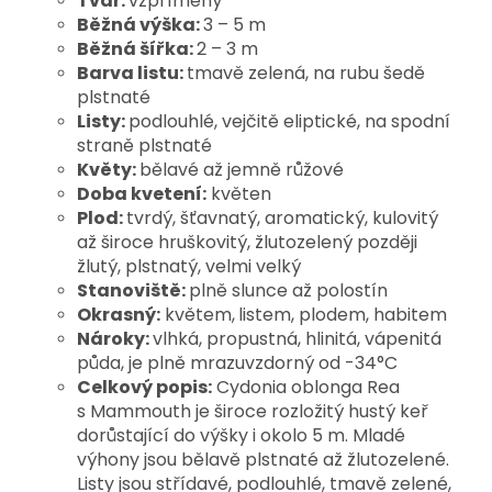
Tvar:
vzpřímený
Běžná výška:
3 – 5 m
Běžná šířka:
2 – 3 m
Barva listu:
tmavě zelená, na rubu šedě
plstnaté
Listy:
podlouhlé, vejčitě eliptické, na spodní
straně plstnaté
Květy:
bělavé až jemně růžové
Doba kvetení:
květen
Plod:
tvrdý, šťavnatý, aromatický, kulovitý
až široce hruškovitý, žlutozelený později
žlutý, plstnatý, velmi velký
Stanoviště:
plně slunce až polostín
Okrasný:
květem,
listem, plodem, habitem
Nároky:
vlhká, propustná, hlinitá, vápenitá
půda, je plně mrazuvzdorný od -34°C
Celkový popis:
Cydonia oblonga Rea
s Mammouth je široce rozložitý hustý keř
dorůstající do výšky i okolo 5 m. Mladé
výhony jsou bělavě plstnaté až žlutozelené.
Listy jsou střídavé, podlouhlé, tmavě zelené,