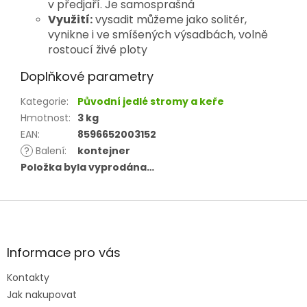
v předjaří. Je samosprašná
Využití:
vysadit můžeme jako solitér,
vynikne i ve smíšených výsadbách, volně
rostoucí živé ploty
Doplňkové parametry
Kategorie
:
Původní jedlé stromy a keře
Hmotnost
:
3 kg
EAN
:
8596652003152
?
Balení
:
kontejner
Položka byla vyprodána…
Z
á
p
a
Informace pro vás
t
Kontakty
í
Jak nakupovat