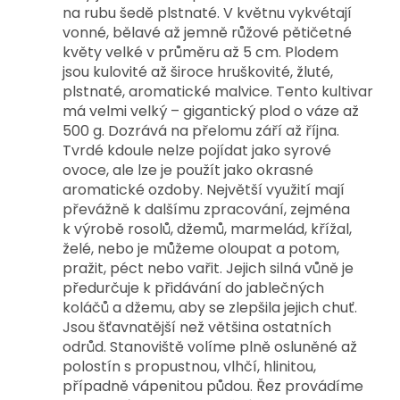
na rubu šedě plstnaté. V květnu vykvétají
vonné, bělavé až jemně růžové pětičetné
květy velké v průměru až 5 cm. Plodem
jsou kulovité až široce hruškovité, žluté,
plstnaté, aromatické malvice. Tento kultivar
má velmi velký – gigantický plod o váze až
500 g. Dozrává na přelomu září až října.
Tvrdé kdoule nelze pojídat jako syrové
ovoce, ale lze je použít jako okrasné
aromatické ozdoby. Největší využití mají
převážně k dalšímu zpracování, zejména
k výrobě rosolů, džemů, marmelád, křížal,
želé, nebo je můžeme oloupat a potom,
pražit, péct nebo vařit. Jejich silná vůně je
předurčuje k přidávání do jablečných
koláčů a džemu, aby se zlepšila jejich chuť.
Jsou šťavnatější než většina ostatních
odrůd. Stanoviště volíme plně osluněné až
polostín s propustnou, vlhčí, hlinitou,
případně vápenitou půdou. Řez provádíme