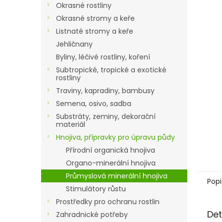
a
Okrasné rostliny
n
Okrasné stromy a keře
e
Listnaté stromy a keře
l
Jehličnany
Byliny, léčivé rostliny, koření
Subtropické, tropické a exotické
rostliny
Traviny, kapradiny, bambusy
Semena, osivo, sadba
Substráty, zeminy, dekorační
materiál
Hnojiva, přípravky pro úpravu půdy
Přírodní organická hnojiva
Organo-minerální hnojiva
Průmyslová minerální hnojiva
Popi
Stimulátory růstu
Prostředky pro ochranu rostlin
Det
Zahradnické potřeby