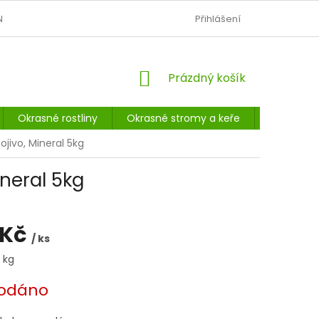
N
OBCHODNÍ PODMÍNKY
PODMÍNKY OCHRANY OSOBNÍCH Ú
Přihlášení
NÁKUPNÍ
Prázdný košík
KOŠÍK
Okrasné rostliny
Okrasné stromy a keře
Listnaté 
jivo, Mineral 5kg
neral 5kg
 Kč
/ ks
1 kg
odáno