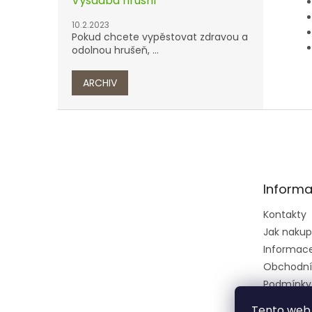
Výsadba hrušní
10.2.2023
Pokud chcete vypěstovat zdravou a
odolnou hrušeň, ...
ARCHIV
Z
á
p
a
t
Informa
í
Kontakty
Jak naku
Informace 
Obchodní
Podmínky
osobních 
Tento web 