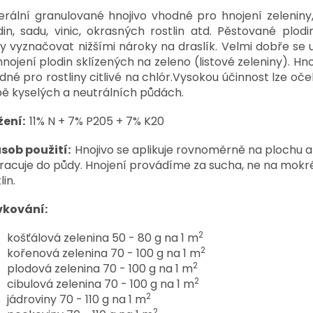
erální granulované hnojivo vhodné pro hnojení zeleniny
din, sadu, vinic, okrasných rostlin atd. Pěstované plod
y vyznačovat nižšími nároky na draslík. Velmi dobře se 
hnojení plodin sklízených na zeleno (listové zeleniny). Hno
dné pro rostliny citlivé na chlór.Vysokou účinnost lze oč
bě kyselých a neutrálních půdách.
žení:
11% N + 7% P205 + 7% K20
sob použití:
Hnojivo se aplikuje rovnoměrně na plochu a
racuje do půdy. Hnojení provádíme za sucha, ne na mokré
lin.
kování:
2
košťálová zelenina 50 - 80 g na 1 m
2
kořenová zelenina 70 - 100 g na 1 m
2
plodová zelenina 70 - 100 g na 1 m
2
cibulová zelenina 70 - 100 g na 1 m
2
jádroviny 70 - 110 g na 1 m
2