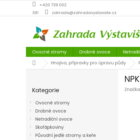
Přejít
+420 739 002
na
391
zahrada@zahradavystaviste.cz
obsah
Ovocné stromy
Drobné ovoce
Netradi
Domů
Hnojiva, přípravky pro úpravu půdy
P
NPK
o
Přeskočit
s
Kategorie
Značka
kategorie
t
r
Ovocné stromy
a
Drobné ovoce
n
Netradiční ovoce
n
í
Skořápkoviny
p
Původní jedlé stromy a keře