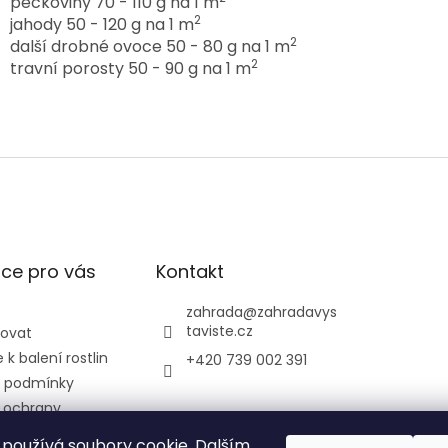
peckoviny 70 - 110 g na 1 m
2
jahody 50 - 120 g na 1 m
2
další drobné ovoce 50 - 80 g na 1 m
2
travní porosty 50 - 90 g na 1 m
ce pro vás
Kontakt
zahrada
@
zahradavys
taviste.cz
povat
k balení rostlin
+420 739 002 391
 podmínky
 ochrany
údajů
používá soubory cookie. Dalším