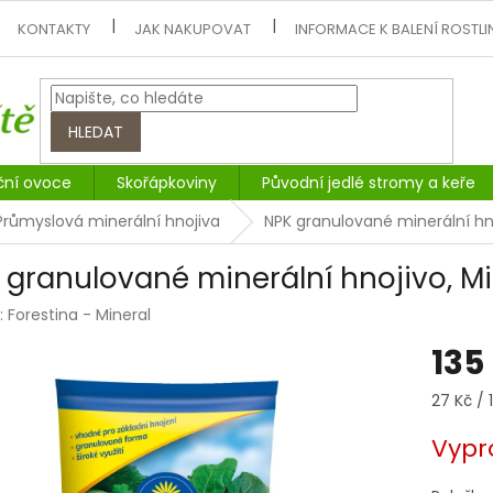
KONTAKTY
JAK NAKUPOVAT
INFORMACE K BALENÍ ROSTLI
HLEDAT
ční ovoce
Skořápkoviny
Původní jedlé stromy a keře
Průmyslová minerální hnojiva
NPK granulované minerální hno
 granulované minerální hnojivo, Mi
:
Forestina - Mineral
135
Měrná
27 Kč / 
cena:
Vypr