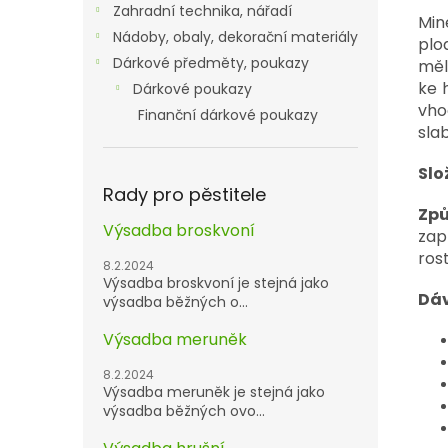
Zahradní technika, nářadí
Min
Nádoby, obaly, dekorační materiály
plo
Dárkové předměty, poukazy
měl
ke 
Dárkové poukazy
vho
Finanční dárkové poukazy
sla
Slo
Rady pro pěstitele
Způ
Výsadba broskvoní
zap
rost
8.2.2024
Výsadba broskvoní je stejná jako
Dáv
výsadba běžných o...
Výsadba meruněk
8.2.2024
Výsadba meruněk je stejná jako
výsadba běžných ovo...