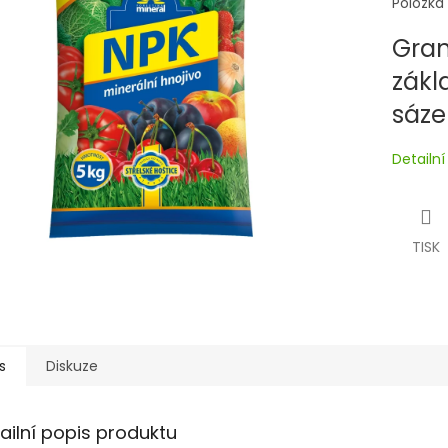
Položka
Gran
zákl
sáze
Detailn
TISK
s
Diskuze
ailní popis produktu