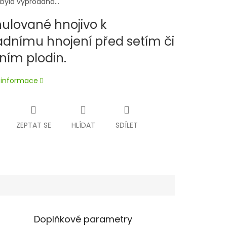
 byla vyprodána…
ulované hnojivo k
adnímu hnojení před setím či
ním plodin.
í informace
ZEPTAT SE
HLÍDAT
SDÍLET
Doplňkové parametry