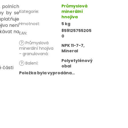
, polních
Průmyslová
Kategorie
:
minerální
iny by se
hnojiva
uplatňuje
Hmotnost
:
5 kg
jivo není
859125755205
ekávat na
EAN
:
0
?
Průmyslová
NPK 11-7-7,
minerální hnojiva
Mineral
- granulovaná
:
Polyetylénový
?
Balení
:
obal
 části
Položka byla vyprodána…