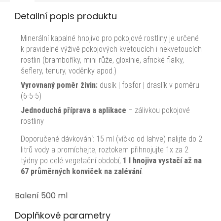
Detailní popis produktu
Minerální kapalné hnojivo pro pokojové rostliny je určené
k pravidelné výživě pokojových kvetoucích i nekvetoucích
rostlin (bramboříky, mini růže, gloxínie, africké fialky,
šeflery, tenury, voděnky apod.)
Vyrovnaný poměr živin:
dusík | fosfor | draslík v poměru
(6-5-5)
Jednoduchá příprava a aplikace
– zálivkou pokojové
rostliny
Doporučené dávkování: 15 ml (víčko od lahve) nalijte do 2
litrů vody a promíchejte, roztokem přihnojujte 1x za 2
týdny po celé vegetační období,
1 l hnojiva vystačí až na
67 průměrných konvič
ek na zalévání
.
Balení 500 ml
Doplňkové parametry