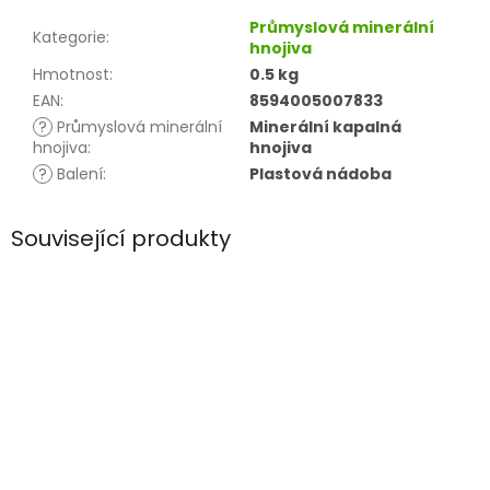
Průmyslová minerální
Kategorie
:
hnojiva
Hmotnost
:
0.5 kg
EAN
:
8594005007833
?
Průmyslová minerální
Minerální kapalná
hnojiva
:
hnojiva
?
Balení
:
Plastová nádoba
Související produkty