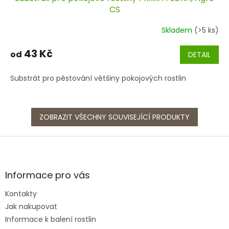
CS
Skladem
(>5 ks)
43 Kč
od
DETAIL
Substrát pro pěstování většiny pokojových rostlin
ZOBRAZIT VŠECHNY SOUVISEJÍCÍ PRODUKTY
Z
á
p
a
Informace pro vás
t
Kontakty
í
Jak nakupovat
Informace k balení rostlin