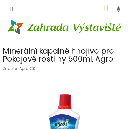
Přejít
NÁKUP
na
obsah
KOŠÍK
Minerální kapalné hnojivo pro
Pokojové rostliny 500ml, Agro
Značka:
Agro CS