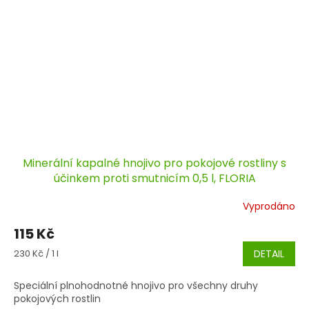
Minerální kapalné hnojivo pro pokojové rostliny s
účinkem proti smutnicím 0,5 l, FLORIA
Vyprodáno
115 Kč
Měrná
230 Kč / 1 l
DETAIL
cena:
Speciální plnohodnotné hnojivo pro všechny druhy
pokojových rostlin