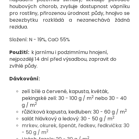
houbových chorob, zvyšuje dostupnost vápníku
pro rostliny, přirozenou úrodnost půdy, hnojivo se
bezezbytku rozkládá a nezanechává žádná
rezidua.
Složení: N - 19%, CaO 55%
Použití:
k jarnímu i podzimnímu hnojení,
nejpozději 14 dní před výsadbou, zapravit do
zvlhlé půdy.
Dávkování:
zelí bílé a červené, kapusta, květák,
2
pekingské zelí: 30 - 100 g / m
nebo 30 - 40
2
g / m
2
růžičková kapusta, kedluben: 30 - 60 g / m
2
salát hlávkový a ledový: 30 - 50 g / m
mrkev, okurek, špenát, ředkev, ředkvička: 30
2
- 50 g / m
2