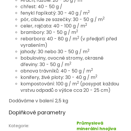
Hrách, fazole: 20 - 30 g / m
chřest: 40 - 50 g /
2
fenykl řapíkatý: 30 - 40 g / m
2
pór, cibule ze sazečky: 30 - 50 g / m
2
celer, rajčata: 40 - 100 g / m
2
brambory: 30 - 50 g / m
2
rebarbora: 40 - 80 g / m
(v předjaří před
vyrašením)
2
jahody: 30 nebo 30 - 50 g / m
bobuloviny, ovocné stromy, okrasné
2
dřeviny: 30 - 50 g / m
2
obnova trávníků: 40 - 50 g / m
2
konifery, živé ploty: 30 - 40 g / m
2
kompostování: 100 g / m
(posypat každou
vrstvu odpadů o výšce cca 20 - 25 cm)
Dodáváme v balení 2,5 kg
Doplňkové parametry
Průmyslová
Kategorie
:
minerální hnojiva