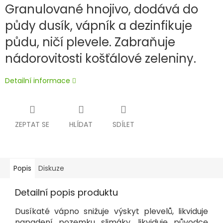
Granulované hnojivo,
dodává do
půdy dusík, vápník a dezinfikuje
půdu, ničí plevele. Zabraňuje
nádorovitosti košťálové zeleniny.
Detailní informace
ZEPTAT SE
HLÍDAT
SDÍLET
Popis
Diskuze
Detailní popis produktu
Dusíkaté vápno snižuje výskyt plevelů, likviduje
napadení pozemku slimáky, likviduje původce