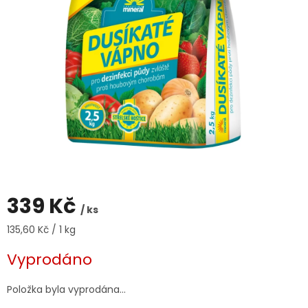
339 Kč
/ ks
Měrná
135,60 Kč / 1 kg
cena:
Vyprodáno
Položka byla vyprodána…