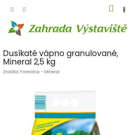
Přejít
NÁKUP
na
obsah
KOŠÍK
Dusíkaté vápno granulované,
Mineral 2,5 kg
Značka:
Forestina - Mineral