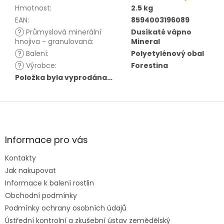
Hmotnost
:
2.5 kg
EAN
:
8594003196089
?
Průmyslová minerální
Dusíkaté vápno
hnojiva - granulovaná
:
Mineral
?
Balení
:
Polyetylénový obal
?
Výrobce
:
Forestina
Položka byla vyprodána…
Z
á
p
a
Informace pro vás
t
Kontakty
í
Jak nakupovat
Informace k balení rostlin
Obchodní podmínky
Podmínky ochrany osobních údajů
Ústřední kontrolní a zkušební ústav zemědělský