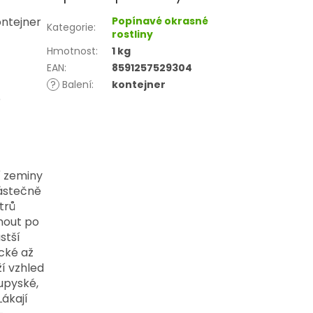
ontejner
Popínavé okrasné
Kategorie
:
rostliny
Hmotnost
:
1 kg
EAN
:
8591257529304
?
Balení
:
kontejner
é
í zeminy
ástečně 
rů 
nout po 
tší 
cké až 
í vzhled 
pyské, 
ákají 