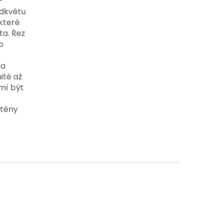
 
dkvětu 
teré 
ta. 
Řez 
 
a 
té až 
mí být 
Stěny