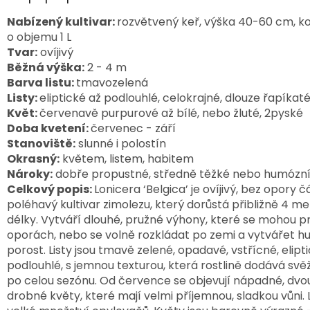
Nabízený kultivar:
rozvětvený keř, výška 40-60 cm, k
o objemu 1 L
Tvar:
ovíjivý
Běžná výška:
2 - 4 m
Barva listu:
tmavozelená
Listy:
eliptické až podlouhlé, celokrajné, dlouze řapíkat
Květ:
červenavě purpurové až bílé, nebo žluté, 2pyské
Doba kvetení:
červenec - září
Stanoviště:
slunné i polostín
Okrasný:
květem, listem, habitem
Nároky:
dobře propustné, středně těžké nebo humózn
Celkový popis
:
Lonicera ‘Belgica’ je ovíjivý, bez opory č
poléhavý kultivar zimolezu, který dorůstá přibližně 4 met
délky. Vytváří dlouhé, pružné výhony, které se mohou p
oporách, nebo se volně rozkládat po zemi a vytvářet hus
porost. Listy jsou tmavě zelené, opadavé, vstřícné, elipti
podlouhlé, s jemnou texturou, která rostlině dodává svěž
po celou sezónu. 
Od července se objevují nápadné, dvou
drobné květy, které mají velmi příjemnou, sladkou vůni. L