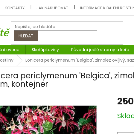
KONTAKTY
JAK NAKUPOVAT
INFORMACE K BALENÍ ROSTLI
HLEDAT
ční ovoce
Skořápkoviny
Původní jedlé stromy a keře
ostliny
Lonicera periclymenum 'Belgica', zimolez ovíjivý, s
icera periclymenum 'Belgica', zimol
m, kontejner
250
Měrná
Skl
cena: