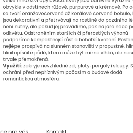
velké množství opylovačů. Květy jsou barevně výrazné –
obvykle v odstínech růžové, purpurové a krémové. Po o
se tvoří oranžovočervené až korálově červené bobule, k
jsou dekorativní a přetrvávají na rostlině do pozdního lé
není nutný, ale pokud jej provádíme, pak na jaře nebo po
odkvětu. Odstraněním starších či přerostlých výhonů 
podpoříme kompaktnější růst a bohatší kvetení. Rostlin
nejlépe prospívá na slunném stanovišti v propustné, hlini
hlinitopísčité půdě, která může být mírně vlhká, ale nes
trvale přemokřená.
Využití:
zakryje nevzhledné zdi, ploty, pergoly i sloupy. 
ochrání před nepříznivým počasím a budově dodá
romantickou atmosféru.
ce pro vás
Kontakt