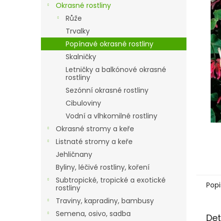
a
Okrasné rostliny
n
Růže
e
Trvalky
l
Popínavé okrasné rostliny
Skalničky
Letničky a balkónové okrasné
rostliny
Sezónní okrasné rostliny
Cibuloviny
Vodní a vlhkomilné rostliny
Okrasné stromy a keře
Listnaté stromy a keře
Jehličnany
Byliny, léčivé rostliny, koření
Subtropické, tropické a exotické
Popi
rostliny
Traviny, kapradiny, bambusy
Semena, osivo, sadba
Det