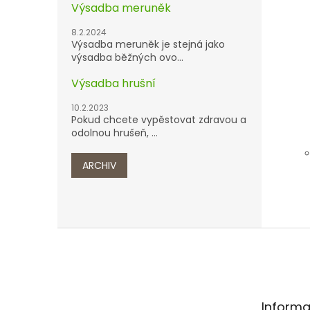
Výsadba meruněk
8.2.2024
Výsadba meruněk je stejná jako
výsadba běžných ovo...
Výsadba hrušní
10.2.2023
Pokud chcete vypěstovat zdravou a
odolnou hrušeň, ...
ARCHIV
Z
á
p
a
t
Informa