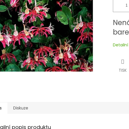
Nená
bare
Detailn
TISK
s
Diskuze
ailní popis produktu