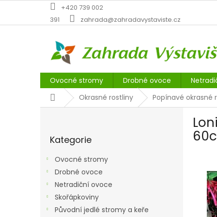
Přejít
+420 739 002
na
391
zahrada@zahradavystaviste.cz
obsah
Ovocné stromy
Drobné ovoce
Netradi
Domů
Okrasné rostliny
Popínavé okrasné r
P
Lon
o
Přeskočit
s
60c
Kategorie
kategorie
t
r
Ovocné stromy
a
Drobné ovoce
n
Netradiční ovoce
n
í
Skořápkoviny
p
Původní jedlé stromy a keře