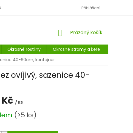
N
OBCHODNÍ PODMÍNKY
PODMÍNKY OCHRANY OSOBNÍCH Ú
Přihlášení
NÁKUPNÍ
Prázdný košík
KOŠÍK
Okrasné rostliny
Okrasné stromy a keře
Listnaté 
azenice 40-60cm, kontejner
ez ovíjivý, sazenice 40-
 Kč
/ ks
adem
(>5 ks)