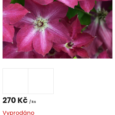
270 Kč
/ ks
Měrná
Vyprodáno
cena: