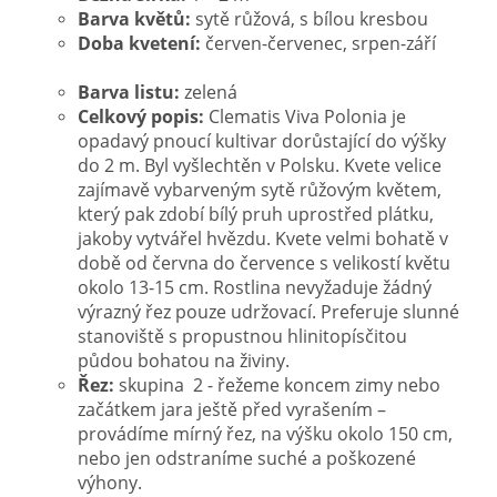
Barva květů:
sytě růžová, s bílou kresbou
Doba kvetení:
červen-červenec, srpen-září
Barva listu:
zelená
Celkový popis:
Clematis Viva Polonia
je
opadavý pnoucí kultivar dorůstající do výšky
do 2 m. Byl vyšlechtěn v Polsku. Kvete velice
zajímavě vybarveným sytě růžovým květem,
který pak zdobí bílý pruh uprostřed plátku,
jakoby vytvářel hvězdu. Kvete velmi bohatě v
době od června do července s velikostí květu
okolo 13-15 cm. Rostlina nevyžaduje žádný
výrazný řez pouze udržovací.
P
referuje slunné
stanoviště s propustnou hlinitopísčitou
půdou bohatou na živiny.
Řez:
skupina 2 - řežeme koncem zimy nebo
začátkem jara ještě před vyrašením –
provádíme mírný řez, na výšku okolo 150 cm,
nebo jen odstraníme suché a poškozené
výhony.