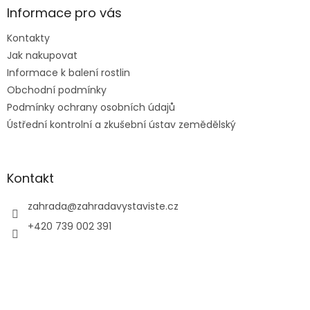
a
Informace pro vás
t
Kontakty
í
Jak nakupovat
Informace k balení rostlin
Obchodní podmínky
Podmínky ochrany osobních údajů
Ústřední kontrolní a zkušební ústav zemědělský
Kontakt
zahrada
@
zahradavystaviste.cz
+420 739 002 391