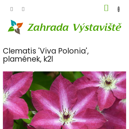
Přejít
NÁKUP
na
obsah
KOŠÍK
Clematis 'Viva Polonia',
plamének, k2l