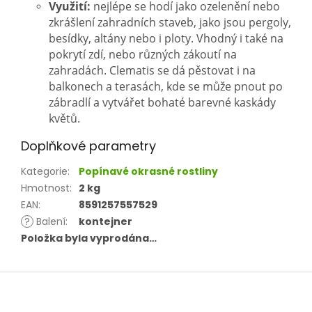
Využití:
nejlépe se hodí jako ozelenění nebo
zkrášlení zahradních staveb, jako jsou pergoly,
besídky, altány nebo i ploty. Vhodný i také na
pokrytí zdí, nebo různých zákoutí na
zahradách. Clematis se dá pěstovat i na
balkonech a terasách, kde se může pnout po
zábradlí a vytvářet bohaté barevné kaskády
květů.
Doplňkové parametry
Kategorie
:
Popínavé okrasné rostliny
Hmotnost
:
2 kg
EAN
:
8591257557529
?
Balení
:
kontejner
Položka byla vyprodána…
Z
á
p