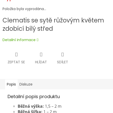
Položka byla vyprodána…
Clematis se sytě růžovým květem
zdobící bílý střed
Detailní informace
ZEPTAT SE
HLÍDAT
SDÍLET
Popis
Diskuze
Detailní popis produktu
Běžná výška:
1,5 – 2
m
Běžná šířka:
1 – 2 m