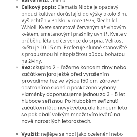
Barva listu:
zelená
Celkový popis:
Clematis Niobe
je opadavý
pnoucí kultivar dorůstající do výšky okolo 3 m.
Vyšlechtěn v Polsku v roce 1975, šlechtilel
W.Noll. Kvete sametově červeným až vínovým
květem, smetanovými prašníky uvnitř. Kvete v
průběhu léta od července do srpna. Velikost
květu je 10-15 cm.
P
referuje slunné stanoviště
s propustnou hlinitopísčitou půdou bohatou
na živiny.
Řez:
skupina 2 - řežeme koncem zimy nebo
začátkem jara ještě před vyrašením –
provádíme řez ve výšce 150 cm, zároveň
odstraníme suché a poškozené výhony.
P
laménky doporučujeme jednou za 3 - 5 let
hluboce seříznou. Po hlubokém seříznutí
začátkem léta nevykvetou, ale koncem léta
se pak obalí velkým množstvím květů na
nově narostlých letorostech.
Využití:
nejlépe se hodí jako ozelenění nebo