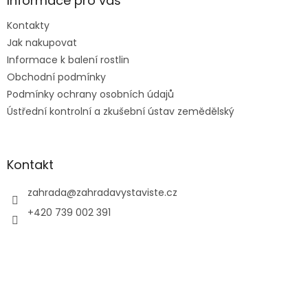
a
Informace pro vás
t
Kontakty
í
Jak nakupovat
Informace k balení rostlin
Obchodní podmínky
Podmínky ochrany osobních údajů
Ústřední kontrolní a zkušební ústav zemědělský
Kontakt
zahrada
@
zahradavystaviste.cz
+420 739 002 391