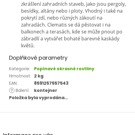
zkrášlení zahradních staveb, jako jsou pergoly,
besídky, altány nebo i ploty. Vhodný i také na
pokrytí zdí, nebo různých zákoutí na
zahradách. Clematis se dá pěstovat i na
balkonech a terasách, kde se může pnout po
zábradlí a vytvářet bohaté barevné kaskády
květů.
Doplňkové parametry
Kategorie
:
Popínavé okrasné rostliny
Hmotnost
:
2 kg
EAN
:
8591257557543
?
Balení
:
kontejner
Položka byla vyprodána…
Z
á
p