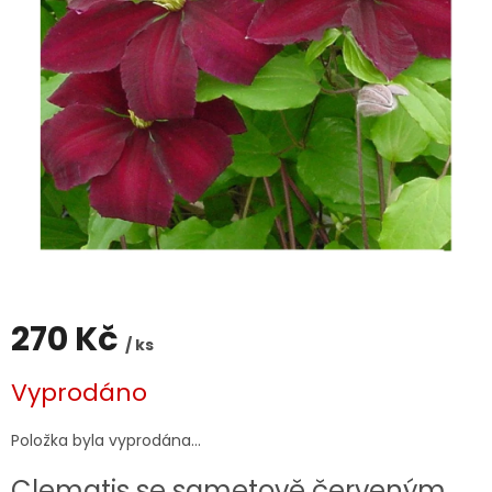
270 Kč
/ ks
Měrná
Vyprodáno
cena:
Položka byla vyprodána…
Clematis se sametově červeným