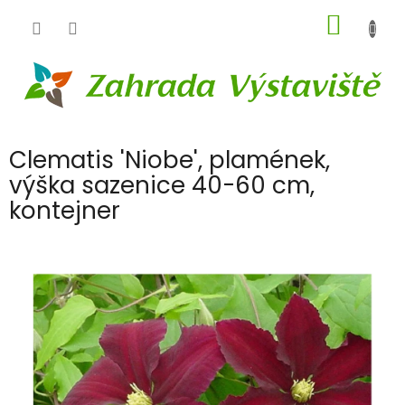
Přejít
NÁKUP
na
obsah
KOŠÍK
Clematis 'Niobe', plamének,
výška sazenice 40-60 cm,
kontejner