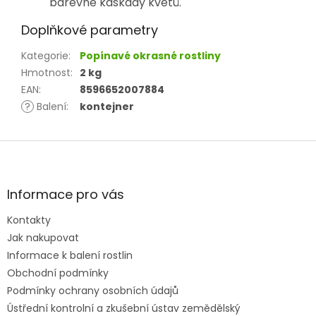
barevné kaskády květů.
Doplňkové parametry
Kategorie
:
Popínavé okrasné rostliny
Hmotnost
:
2 kg
EAN
:
8596652007884
?
Balení
:
kontejner
Z
á
p
a
Informace pro vás
t
Kontakty
í
Jak nakupovat
Informace k balení rostlin
Obchodní podmínky
Podmínky ochrany osobních údajů
Ústřední kontrolní a zkušební ústav zemědělský