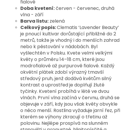
fialové
Doba kvetení:
červen - červenec, druhá
vlna -
září
Barva listu:
zelená
Celkový popis:
Clematis ‘Lavender Beauty’ 
je pnoucí kultivar dorůstající přibližně do 2 
metrů, takže je vhodný i do menších zahrad 
nebo k pěstování v nádobách. Byl 
vyšlechtěn v Polsku. Kvete velmi velkými 
květy o průměru 14–18 cm, které jsou 
modrofialové až purpurově fialové. Každý 
okvětní plátek zdobí výrazný tmavší 
středový pruh, jenž dodává květům silný 
kontrast a uprostřed je doplňují žluté 
tyčinky. 
Kvetení probíhá v létě ve dvou 
vlnách. První vlna začíná v červnu, druhá se 
objevuje v září, kdy jsou však květy obvykle 
o něco menší. 
Rostlina vyžaduje jarní řez, při 
kterém se výhony zkracují o třetinu až 
polovinu. Nejlépe prospívá na slunném 
stanovišti v propustné, hlinitopísčité a 