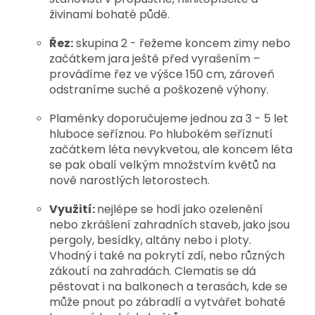
živinami bohaté půdě.
Řez:
skupina 2 - řežeme koncem zimy nebo
začátkem jara ještě před vyrašením –
provádíme řez ve výšce 150 cm, zároveň
odstraníme suché a poškozené výhony.
P
laménky doporučujeme jednou za 3 - 5 let
hluboce seříznou. Po hlubokém seříznutí
začátkem léta nevykvetou, ale koncem léta
se pak obalí velkým množstvím květů na
nově narostlých letorostech.
Využití:
nejlépe se hodí jako ozelenění
nebo zkrášlení zahradních staveb, jako jsou
pergoly, besídky, altány nebo i ploty.
Vhodný i také na pokrytí zdí, nebo různých
zákoutí na zahradách. Clematis se dá
pěstovat i na balkonech a terasách, kde se
může pnout po zábradlí a vytvářet bohaté