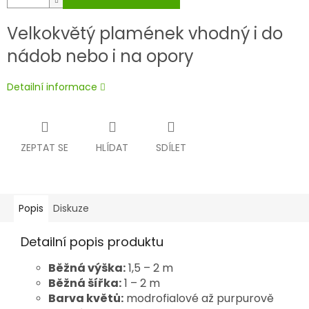
Velkokvětý plamének vhodný i do
nádob nebo i na opory
Detailní informace
ZEPTAT SE
HLÍDAT
SDÍLET
Popis
Diskuze
Detailní popis produktu
Běžná výška:
1,5 – 2 m
Běžná šířka:
1 – 2 m
Barva květů:
modrofialové až purpurově