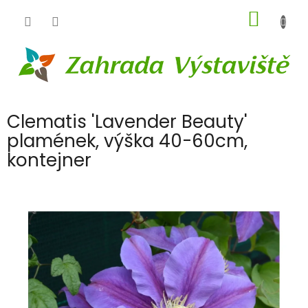
Přejít
NÁKUP
na
obsah
KOŠÍK
Clematis 'Lavender Beauty'
plamének, výška 40-60cm,
kontejner