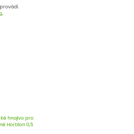
eprovádí.
a
,
cké hnojivo pro
ě Hortilon 0,5