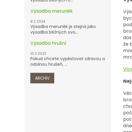
výsadba běžných o...
Výsadba meruněk
Výs
byc
8.2.2024
pod
Výsadba meruněk je stejná jako
bro
výsadba běžných ovo...
dos
Výsadba hrušní
že 
mno
10.2.2023
mra
Pokud chcete vypěstovat zdravou a
odolnou hrušeň, ...
Víc
ARCHIV
Nej
Vět
bro
cho
poč
pot
dne