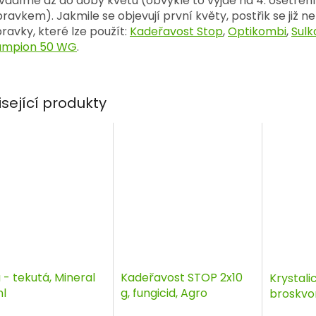
vádíme až do doby květu (obvykle to vyjde na 4. ošetření
pravkem). Jakmile se objevují první květy, postřik se již n
pravky, které lze použít:
Kadeřavost Stop
,
Optikombi
,
Sulk
mpion 50 WG
.
isející produkty
 - tekutá, Mineral
Kadeřavost STOP 2x10
Krystali
l
g, fungicid, Agro
broskvon
kg