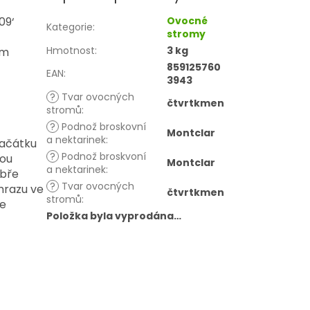
09‘
Ovocné
Kategorie
:
stromy
Hmotnost
:
3 kg
ým
859125760
EAN
:
3943
?
Tvar ovocných
čtvrtkmen
stromů
:
?
Podnož broskovní
Montclar
a nektarinek
:
začátku
?
Podnož broskvoní
nou
Montclar
a nektarinek
:
obře
?
Tvar ovocných
mrazu ve
čtvrtkmen
stromů
:
je
Položka byla vyprodána…