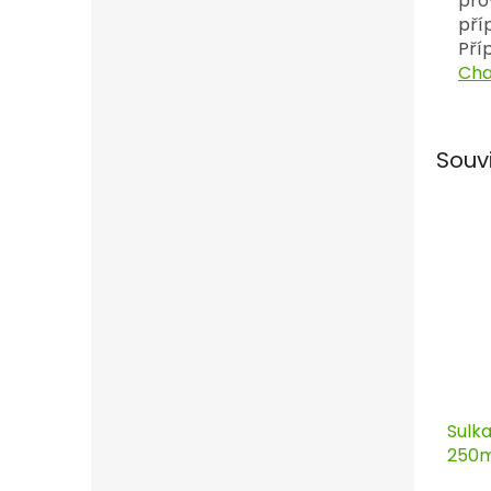
pro
pří
Pří
Cha
Souv
Sulka
250m