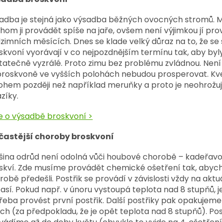
adba je stejná jako výsadba běžných ovocných stromů. M
hom ji provádět spíše na jaře, ovšem není výjimkou jí prov
zimních měsících. Dnes se klade velký důraz na to, že se
skvoní vyorávají v co nejpozdnějším termínu tak, aby byl
tatečně vyzrálé. Proto zimu bez problému zvládnou. Není
broskvoně ve vyšších polohách nebudou prosperovat. Kv
hem později než například meruňky a proto je neohrožují
zíky.
e o výsadbě broskvoní >
častější choroby broskvoní
šina odrůd není odolná vůči houbové chorobě – kadeřavo
skví. Zde musíme provádět chemické ošetření tak, abyc
robě předešli. Postřik se provádí v závislosti vždy na akt
así. Pokud např. v únoru vystoupá teplota nad 8 stupňů, j
řeba provést první postřik. Další postřiky pak opakujeme
ch (za předpokladu, že je opět teplota nad 8 stupňů). Pos