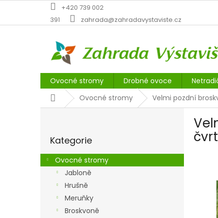
Přejít
+420 739 002
na
391
zahrada@zahradavystaviste.cz
obsah
Ovocné stromy
Drobné ovoce
Netradi
Domů
Ovocné stromy
Velmi pozdní brosk
P
Vel
o
Přeskočit
s
čvr
Kategorie
kategorie
t
r
Ovocné stromy
a
Jabloně
n
Hrušně
n
í
Meruňky
p
Broskvoně