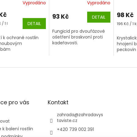
Vyprodáno
Vyprodáno
 Kč
98 Kč
93 Kč
DETAIL
á
/ 1 l
DETAIL
Měrná
196 Kč / 1 
cena:
Fungicid pro dvoufázové
ošetření broskvoní proti
í k ochraně rostlin
Krystalic
kadeřavosti.
 houbovým
hnojení b
obám
peckovin
ce pro vás
Kontakt
zahrada
@
zahradavys
taviste.cz
povat
k balení rostlin
+420 739 002 391
 podmínky