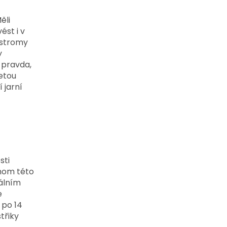
ěli
ést i v
 stromy
y
 pravda,
etou
 jarní
sti
hom této
uálním
e
 po 14
třiky