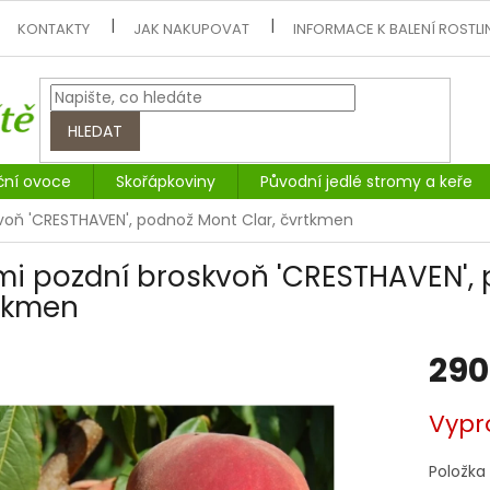
KONTAKTY
JAK NAKUPOVAT
INFORMACE K BALENÍ ROSTLI
HLEDAT
ční ovoce
Skořápkoviny
Původní jedlé stromy a keře
voň 'CRESTHAVEN', podnož Mont Clar, čvrtkmen
mi pozdní broskvoň 'CRESTHAVEN', 
tkmen
290
Měrná
Vypr
cena:
Položka