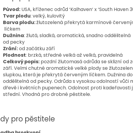
Původ:
USA, kříženec odrůd ‘Kalhaven‘ x ‘South Haven 3
Tvar plodu
: velký, kulovitý
Barva plodu:
žlutozelená překrytá karmínově červen
líčkem
Dužnina
: žlutá, sladká, aromatická, snadno oddělitelná
od pecky
Zrání:
od začátku září
Plodnost
: brzká, středně velká až velká, pravidelná
Celkový popis:
pozdní žlutomasá odrůda se sklizní od 
září. Velmi chutné aromatické velké plody se žlutozele
slupkou, která je překrytá červeným líčkem. Dužnina d
oddělitelná od pecky. Odrůda s vysokou odolností vůči 
dřevě i květních pupenech. Odolnost proti kadeřavosti 
střední. Vhodná pro drobné pěstitele.
dy pro pěstitele
adba broskvoní