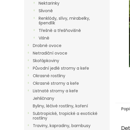
a
Nektarinky
n
Slivoně
e
Renklódy, slívy, mirabelky,
l
špendlík
Třešně a třešňovišně
Višně
Drobné ovoce
Netradiční ovoce
Skořápkoviny
Původní jedlé stromy a keře
Okrasné rostliny
Okrasné stromy a keře
Listnaté stromy a keře
Jehličnany
Byliny, léčivé rostliny, koření
Popi
Subtropické, tropické a exotické
rostliny
Traviny, kapradiny, bambusy
Det