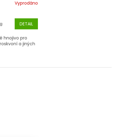
Vyprodáno
kg
DETAIL
ké hnojivo pro
roskvoní a jiných