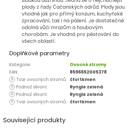
sladkou dužninou. Jedná se o nejchutnější
plody z řady Čačanských odrůd. Plody jsou
vhodné jak pro přímý konzum, kuchyňské
zpracování, tak i na pálení. Je dostatečně
odolná vůči mrazům a houbovým
chorobám. Je vhodná pro pěstování do
všech oblastí.
Doplňkové parametry
Kategorie
:
Ovocné stromy
EAN
:
8596652005378
?
Tvar ovocných stromů
:
čtvrtkmen
?
Podnož slivoní
:
Ryngle zelená
?
Podnož slivoní
:
Ryngle zelená
?
Tvar ovocných stromů
:
čtvrtkmen
Související produkty