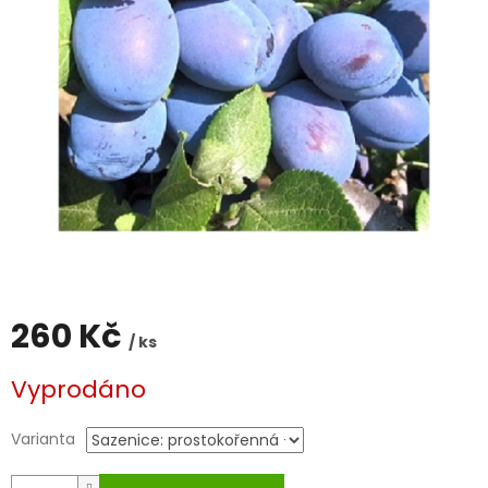
260 Kč
/ ks
Měrná
Vyprodáno
cena:
Varianta