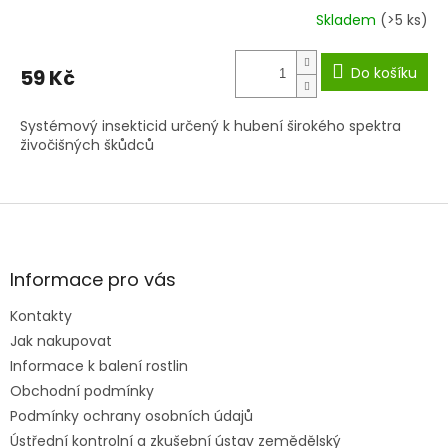
Skladem
(>5 ks)
Do košíku
59 Kč
Systémový insekticid určený k hubení širokého spektra
živočišných škůdců
Z
á
p
a
Informace pro vás
t
Kontakty
í
Jak nakupovat
Informace k balení rostlin
Obchodní podmínky
Podmínky ochrany osobních údajů
Ústřední kontrolní a zkušební ústav zemědělský