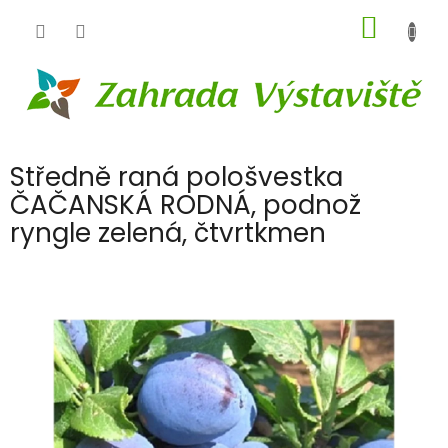
Přejít
NÁKUP
na
obsah
KOŠÍK
Středně raná pološvestka
ČAČANSKÁ RODNÁ, podnož
ryngle zelená, čtvrtkmen