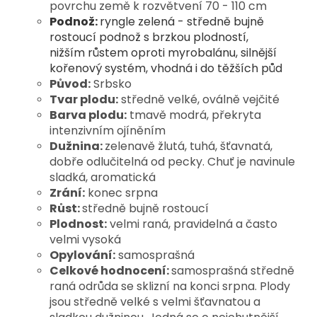
povrchu země k rozvětvení 70 - 110 cm
Podnož:
r
yngle zelená - středně bujně
rostoucí podnož s brzkou plodností,
nižším růstem oproti myrobalánu, silnější
kořenový systém, vhodná i do těžších půd
Původ:
Srbsko
Tvar plodu:
středně velké, oválně vejčité
Barva plodu:
tmavě modrá, překryta
intenzivním ojíněním
Dužnina:
zelenavě žlutá, tuhá, šťavnatá,
dobře odlučitelná od pecky. Chuť je navinule
sladká, aromatická
Zrání:
konec srpna
Růst:
středně bujně rostoucí
Plodnost:
velmi raná, pravidelná a často
velmi vysoká
Opylování:
samosprašná
Celkové hodnocení:
samosprašná středně
raná odrůda se sklizní na konci srpna. Plody
jsou středně velké s velmi šťavnatou a