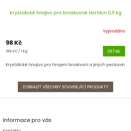
Krystalické hnojivo pro broskvoně Hortilon 0,5 kg
Vyprodáno
98 Kč
Měrná
196 Kč / 1 kg
DETAIL
cena:
Krystalické hnojivo pro hnojení broskvoní a jiných peckovin
ZOBRAZIT VŠECHNY SOUVISEJÍCÍ PRODUKTY
Z
á
p
a
Informace pro vás
t
Kontakty