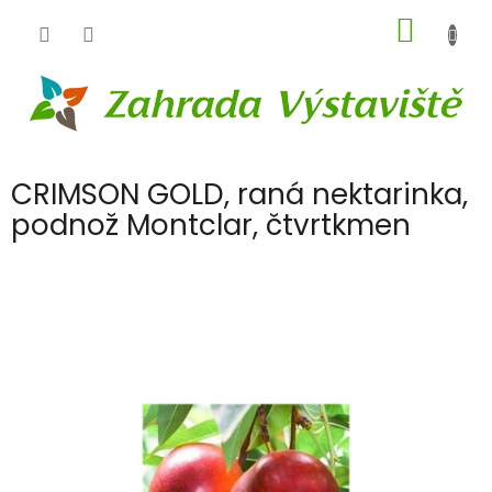
Přejít
NÁKUP
na
obsah
KOŠÍK
CRIMSON GOLD, raná nektarinka,
podnož Montclar, čtvrtkmen