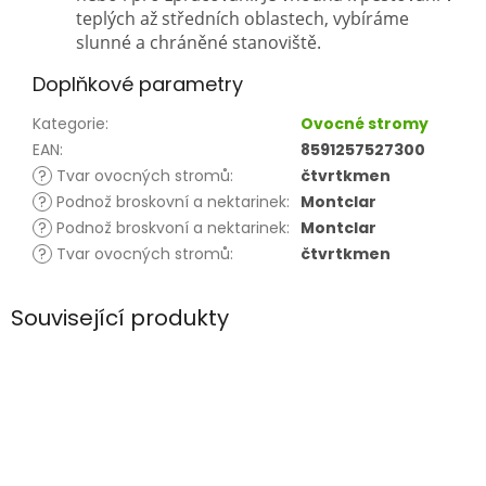
teplých až středních oblastech, vybíráme
slunné a chráněné stanoviště.
Doplňkové parametry
Kategorie
:
Ovocné stromy
EAN
:
8591257527300
?
Tvar ovocných stromů
:
čtvrtkmen
?
Podnož broskovní a nektarinek
:
Montclar
?
Podnož broskvoní a nektarinek
:
Montclar
?
Tvar ovocných stromů
:
čtvrtkmen
Související produkty