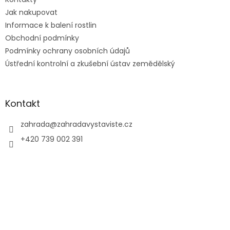
í
Jak nakupovat
Informace k balení rostlin
Obchodní podmínky
Podmínky ochrany osobních údajů
Ústřední kontrolní a zkušební ústav zemědělský
Kontakt
zahrada
@
zahradavystaviste.cz
+420 739 002 391