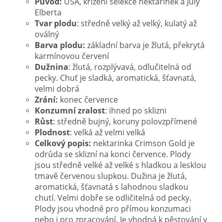
Původ:
USA, křížení selekce nektarinek a July
Elberta
Tvar plodu
: středně velký až velký, kulatý až
oválný
Barva plodu:
základní barva je žlutá, překrytá
karmínovou červení
Dužnina
: žlutá, rozplývavá, odlučitelná od
pecky. Chuť je sladká, aromatická, šťavnatá,
velmi dobrá
Zrání:
konec července
Konzumní zralost
: ihned po sklizni
Růst
: středně bujný, koruny polovzpřímené
Plodnost
: velká až velmi velká
Celkový popis:
nektarinka Crimson Gold je
odrůda se sklizní na konci července. Plody
jsou středně velké až velké s hladkou a lesklou
tmavě červenou slupkou. Dužina je žlutá,
aromatická, šťavnatá s lahodnou sladkou
chutí. Velmi dobře se odličitelná od pecky.
Plody jsou vhodné pro přímou konzumaci
nebo i pro zpracování. Je vhodná k pěstování v