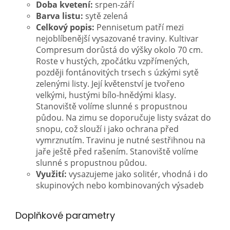
Doba kvetení:
srpen-září
Barva listu:
sytě zelená
Celkový popis:
Pennisetum patří mezi
nejoblíbenější vysazované traviny. Kultivar
Compresum dorůstá do výšky okolo 70 cm.
Roste v hustých, zpočátku vzpřímených,
později fontánovitých trsech s úzkými sytě
zelenými listy. Její květenství je tvořeno
velkými, hustými bílo-hnědými klasy.
Stanoviště volíme slunné s propustnou
půdou. Na zimu se doporučuje listy svázat do
snopu, což slouží i jako ochrana před
vymrznutím. Travinu je nutné sestřihnou na
jaře ještě před rašením.
Stanoviště volíme
slunné s propustnou půdou
.
Využití:
vysazujeme jako solitér, vhodná i do
skupinových nebo kombinovaných výsadeb
Doplňkové parametry