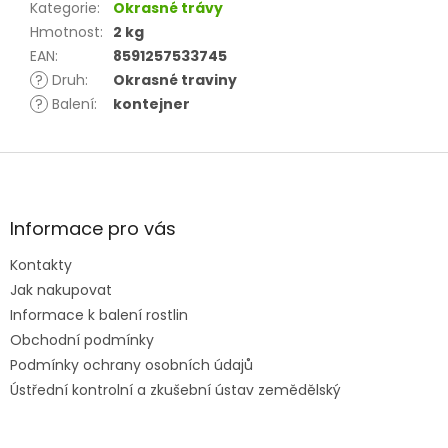
Kategorie
:
Okrasné trávy
Hmotnost
:
2 kg
EAN
:
8591257533745
?
Druh
:
Okrasné traviny
?
Balení
:
kontejner
Z
á
p
a
Informace pro vás
t
Kontakty
í
Jak nakupovat
Informace k balení rostlin
Obchodní podmínky
Podmínky ochrany osobních údajů
Ústřední kontrolní a zkušební ústav zemědělský