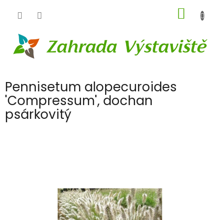
Přejít
NÁKUP
na
obsah
KOŠÍK
Pennisetum alopecuroides
'Compressum', dochan
psárkovitý