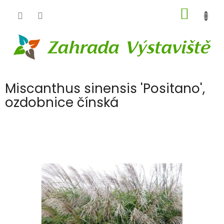
Přejít
NÁKUP
na
obsah
KOŠÍK
Miscanthus sinensis 'Positano',
ozdobnice čínská