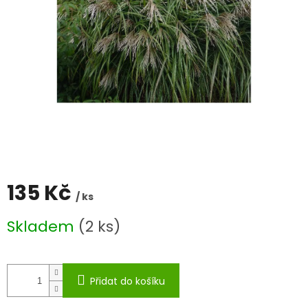
135 Kč
/ ks
Měrná
Skladem
(2 ks)
cena:
Přidat do košíku