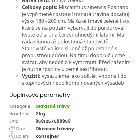
Barva listu:
tmavě zelená
Celkový popis:
Miscanthus sinensis Positano
je vzpřímeně rostoucí trsnatá travina dosahují
výšky 180 - 200 cm. Má úzké tmavě zelené listy,
které se na podzim vybarvují do purpurova.
Kvete od srpna červenohnědými latami. Má
ráda slunná až polostinná stanoviště.
Stanoviště volíme slunné až polostinné s
propustnou půdou
.
Na zimu doporučujeme
svázat, aby nedošlo k vymrznutí.
Před rašením
je nutné rostliny u země sestřihnout.
Využití:
vysazujeme jako solitér, vhodná i do
skupinových nebo kombinovaných výsadeb
Doplňkové parametry
Kategorie
:
Okrasné trávy
Hmotnost
:
2 kg
EAN
:
8591257598959
?
Druh
:
Okrasné tráviny
?
Balení
:
kontejner