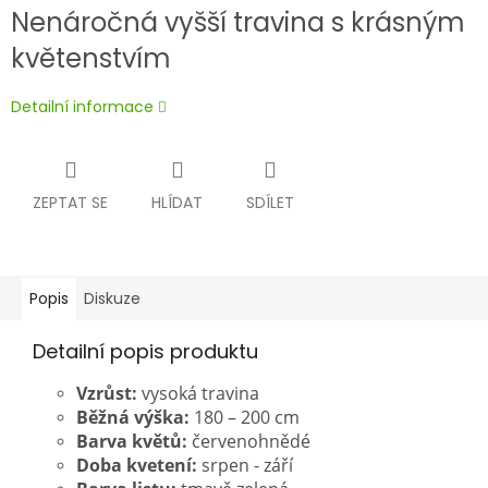
Nenáročná vyšší travina s krásným
květenstvím
Detailní informace
ZEPTAT SE
HLÍDAT
SDÍLET
Popis
Diskuze
Detailní popis produktu
Vzrůst:
vysoká travina
Běžná výška:
180 – 200 cm
Barva květů:
červenohnědé
Doba kvetení:
srpen - září