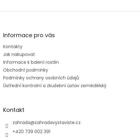
Z
á
p
a
Informace pro vás
t
Kontakty
í
Jak nakupovat
Informace k balení rostlin
Obchodní podmínky
Podmínky ochrany osobních údajů
Ústřední kontrolní a zkušební ústav zemědělský
Kontakt
zahrada
@
zahradavystaviste.cz
+420 739 002 391