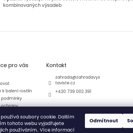
kombinovaných výsadeb
ce pro vás
Kontakt
zahrada
@
zahradavys
taviste.cz
povat
k balení rostlin
+420 739 002 391
 podmínky
 ochrany
údajů
používá soubory cookie. Dalším
ontrolní a
Odmítnout
S
m tohoto webu vyjadřujete
ústav
ejich používáním.. Více informací
ký