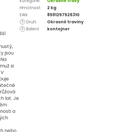
Kategorie
:
Okrasné trávy
Hmotnost
:
2 kg
EAN
:
8591257526310
?
Druh
:
Okrasné traviny
?
Balení
:
kontejner
ší 
ustý, 
y jsou 
Na 
muž si 
 
V 
uje 
atečně 
 růžová 
 lat. 
Je 
ém 
osti a 
ých 
ch nebo