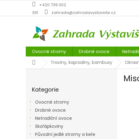
Přejít
+420 739 002
na
391
zahrada@zahradavystaviste.cz
obsah
Ovocné stromy
Drobné ovoce
Netradi
Domů
Traviny, kapradiny, bambusy
Okrasn
P
Mis
o
Přeskočit
s
Kategorie
kategorie
t
r
Ovocné stromy
a
Drobné ovoce
n
Netradiční ovoce
n
í
Skořápkoviny
p
Původní jedlé stromy a keře