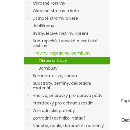
a
Okrasné rostliny
n
Okrasné stromy a keře
e
Listnaté stromy a keře
l
Jehličnany
Byliny, léčivé rostliny, koření
Subtropické, tropické a exotické
rostliny
Traviny, kapradiny, bambusy
Okrasné trávy
Bambusy
Semena, osivo, sadba
Substráty, zeminy, dekorační
materiál
Hnojiva, přípravky pro úpravu půdy
Popi
Prostředky pro ochranu rostlin
Zahradnické potřeby
Zahradní technika, nářadí
Det
Nádoby, obaly, dekorační materiály