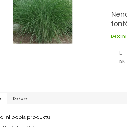
Nená
font
Detailn
TISK
s
Diskuze
ailní popis produktu