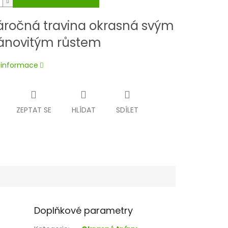
ročná travina okrasná svým
ánovitým růstem
í informace
ZEPTAT SE
HLÍDAT
SDÍLET
Doplňkové parametry