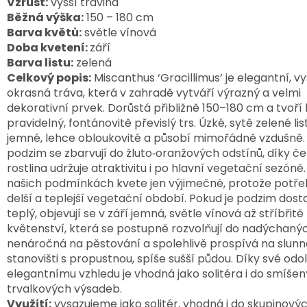
Vzrůst:
vyšší travina
Běžná výška:
150 – 180 cm
Barva květů:
světle vínová
Doba kvetení:
září
Barva listu:
zelená
Celkový popis:
Miscanthus ‘Gracillimus’ je elegantní, vyš
okrasná tráva, která v zahradě vytváří výrazný a velmi 
dekorativní prvek. Dorůstá přibližně 150–180 cm a tvoří h
pravidelný, fontánovitě převislý trs. Úzké, sytě zelené list
jemné, lehce obloukovité a působí mimořádně vzdušně. 
podzim se zbarvují do žluto‑oranžových odstínů, díky če
rostlina udržuje atraktivitu i po hlavní vegetační sezóně.
našich podmínkách kvete jen výjimečně, protože potřeb
delší a teplejší vegetační období. Pokud je podzim dost
teplý, objevují se v září jemná, světle vínová až stříbřitě
květenství, která se postupně rozvolňují do nadýchaných
nenáročná na pěstování a spolehlivě prospívá na slunn
stanovišti s propustnou, spíše sušší půdou. Díky své odoln
elegantnímu vzhledu je vhodná jako solitéra i do smíšen
trvalkových výsadeb.
Využití:
vysazujeme jako solitér, vhodná i do skupinový