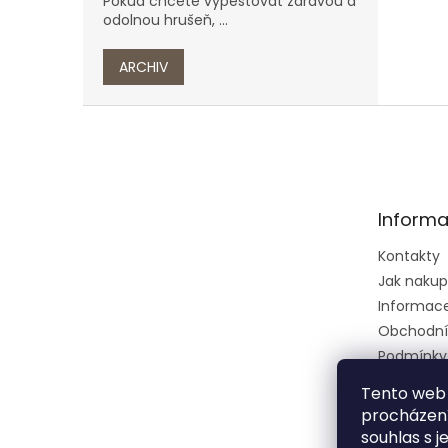
Pokud chcete vypěstovat zdravou a
odolnou hrušeň, ...
ARCHIV
Z
á
p
a
t
Informa
í
Kontakty
Jak naku
Informace 
Obchodní
Podmínky
osobních 
Tento web 
Ústřední k
procházení
zkušební 
souhlas s j
zeměděls