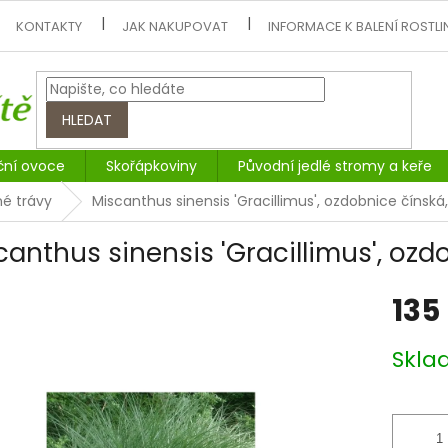
KONTAKTY
JAK NAKUPOVAT
INFORMACE K BALENÍ ROSTLI
HLEDAT
ční ovoce
Skořápkoviny
Původní jedlé stromy a keře
é trávy
Miscanthus sinensis 'Gracillimus', ozdobnice čínská
canthus sinensis 'Gracillimus', ozd
135
Měrná
Skl
cena: