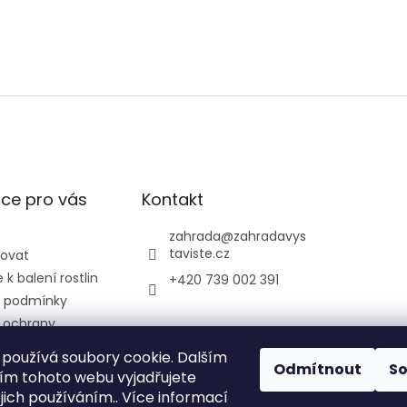
ce pro vás
Kontakt
zahrada
@
zahradavys
taviste.cz
povat
k balení rostlin
+420 739 002 391
 podmínky
 ochrany
údajů
používá soubory cookie. Dalším
ontrolní a
Odmítnout
S
m tohoto webu vyjadřujete
ústav
ejich používáním.. Více informací
ký