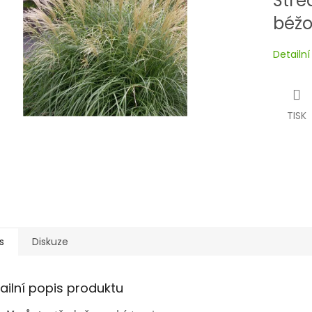
Stře
béžo
Detailn
TISK
s
Diskuze
ailní popis produktu