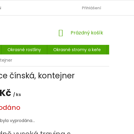
N
OBCHODNÍ PODMÍNKY
PODMÍNKY OCHRANY OSOBNÍCH Ú
Přihlášení
NÁKUPNÍ
Prázdný košík
KOŠÍK
Okrasné rostliny
Okrasné stromy a keře
Listnaté 
tejner
ce čínská, kontejner
 Kč
/ ks
odáno
 byla vyprodána…