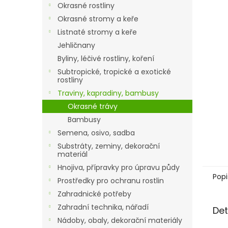
a
Okrasné rostliny
n
Okrasné stromy a keře
e
Listnaté stromy a keře
l
Jehličnany
Byliny, léčivé rostliny, koření
Subtropické, tropické a exotické
rostliny
Traviny, kapradiny, bambusy
Okrasné trávy
Bambusy
Semena, osivo, sadba
Substráty, zeminy, dekorační
materiál
Hnojiva, přípravky pro úpravu půdy
Popi
Prostředky pro ochranu rostlin
Zahradnické potřeby
Zahradní technika, nářadí
Det
Nádoby, obaly, dekorační materiály