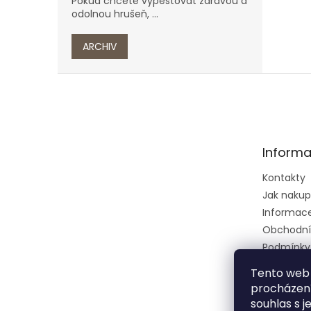
Pokud chcete vypěstovat zdravou a
odolnou hrušeň, ...
ARCHIV
Z
á
p
a
t
Informa
í
Kontakty
Jak naku
Informace 
Obchodní
Podmínky
osobních 
Tento web 
Ústřední k
procházení
zkušební 
souhlas s j
zeměděls