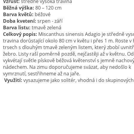
Vzrůst:
středně vysoká travina
Běžná výška:
80 – 120 cm
Barva květů:
béžové
Doba kvetení:
srpen - září
Barva listu:
tmavě zelená
Celkový popis:
Miscanthus sinensis Adagio je středně vys
travina dorůstající okolo 80 cm v květu i přes 1 m. Roste v
trsech s
dlouhým tmavě zeleným listem, který zbobí uvnitř
žebro. Listy raší poměrně pozdě, nejčastěji až v květnu. O
vykvétají světle pískově béžová květenství s jemně nacho
nádechem. Na zimu doporučujeme svázat, aby nedošlo k
vymrznutí, sestřihneme až na jaře.
Využití:
vysazujeme jako solitér, vhodná i do skupinovýc