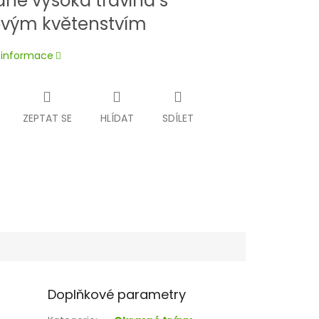
dně vysoká travina s
vým květenstvím
í informace
ZEPTAT SE
HLÍDAT
SDÍLET
Doplňkové parametry