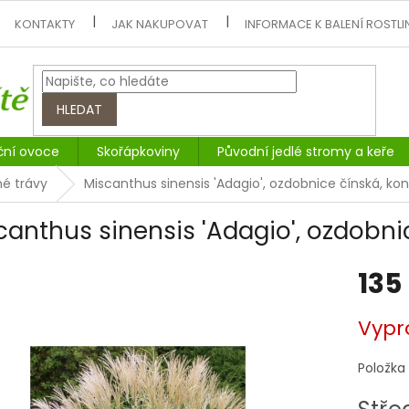
KONTAKTY
JAK NAKUPOVAT
INFORMACE K BALENÍ ROSTLI
HLEDAT
ční ovoce
Skořápkoviny
Původní jedlé stromy a keře
é trávy
Miscanthus sinensis 'Adagio', ozdobnice čínská, kon
canthus sinensis 'Adagio', ozdobni
135
Měrná
Vypr
cena:
Položka