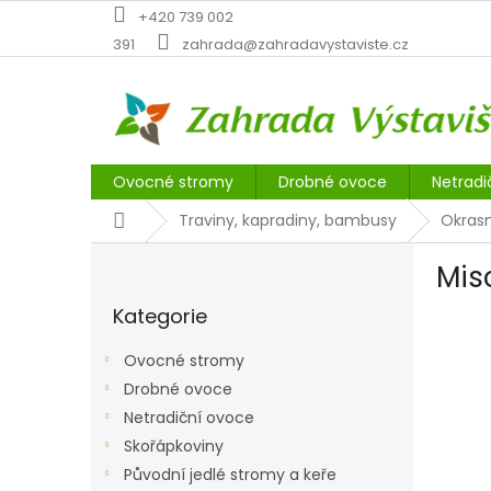
Přejít
+420 739 002
na
391
zahrada@zahradavystaviste.cz
obsah
Ovocné stromy
Drobné ovoce
Netradi
Domů
Traviny, kapradiny, bambusy
Okrasn
P
Mis
o
Přeskočit
s
Kategorie
kategorie
t
r
Ovocné stromy
a
Drobné ovoce
n
Netradiční ovoce
n
í
Skořápkoviny
p
Původní jedlé stromy a keře