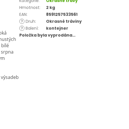
Kategorie
:
Okrasné trávy
Hmotnost
:
2 kg
EAN
:
8591257533561
?
Druh
:
Okrasné tráviny
?
Balení
:
kontejner
oká
Položka byla vyprodána…
 hustých
 bílé
d srpna
vým
h výsadeb