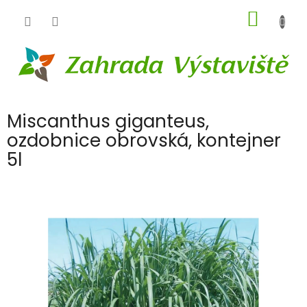
Přejít
NÁKUP
na
obsah
KOŠÍK
Miscanthus giganteus,
ozdobnice obrovská, kontejner
5l