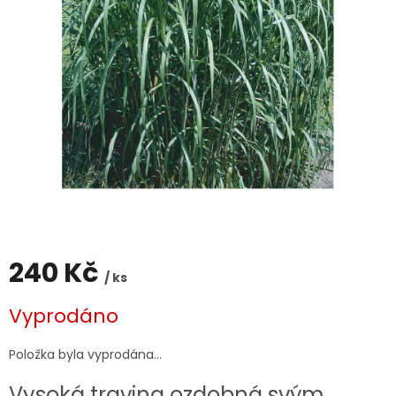
240 Kč
/ ks
Měrná
Vyprodáno
cena:
Položka byla vyprodána…
Vysoká travina ozdobná svým