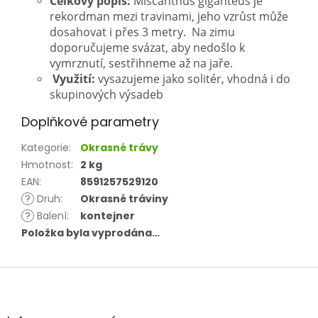
Celkový popis:
Miscanthus giganteus je
rekordman mezi travinami, jeho vzrůst může
dosahovat i přes 3 metry.
Na zimu
doporučujeme svázat, aby nedošlo k
vymrznutí, sestřihneme až na jaře.
Využití:
vysazujeme jako solitér, vhodná i do
skupinových výsadeb
Doplňkové parametry
Kategorie
:
Okrasné trávy
Hmotnost
:
2 kg
EAN
:
8591257529120
?
Druh
:
Okrasné tráviny
?
Balení
:
kontejner
Položka byla vyprodána…
Z
á
p