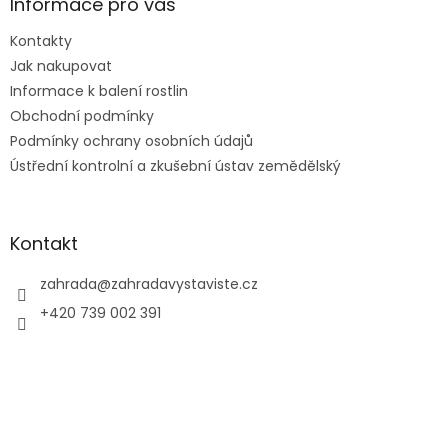
a
Informace pro vás
t
Kontakty
í
Jak nakupovat
Informace k balení rostlin
Obchodní podmínky
Podmínky ochrany osobních údajů
Ústřední kontrolní a zkušební ústav zemědělský
Kontakt
zahrada
@
zahradavystaviste.cz
+420 739 002 391