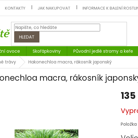
KONTAKTY
JAK NAKUPOVAT
INFORMACE K BALENÍ ROSTLI
HLEDAT
ční ovoce
Skořápkoviny
Původní jedlé stromy a keře
é trávy
Hakonechloa macra, rákosník japonský
onechloa macra, rákosník japonsk
135
Měrná
Vypr
cena:
Položka