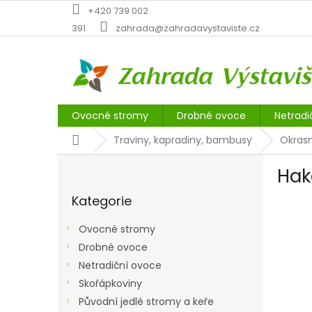
Přejít
+420 739 002
na
391
zahrada@zahradavystaviste.cz
obsah
Ovocné stromy
Drobné ovoce
Netradi
Domů
Traviny, kapradiny, bambusy
Okrasn
P
Hak
o
Přeskočit
s
Kategorie
kategorie
t
r
Ovocné stromy
a
Drobné ovoce
n
Netradiční ovoce
n
í
Skořápkoviny
p
Původní jedlé stromy a keře