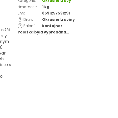
Kategorie
:
Okrasné trávy
Hmotnost
:
1 kg
EAN
:
8591257531291
?
Druh
:
Okrasné traviny
?
Balení
:
kontejner
nižší
Položka byla vyprodána…
trsy
leným
tů
var,
ch
ísto s
do