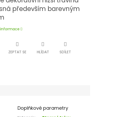
e dekorativní nižší travina
sná především barevným
em
í informace
ZEPTAT SE
HLÍDAT
SDÍLET
Doplňkové parametry