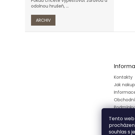
Pokud chcete vypěstovat zdravou a
odolnou hrušeň, ...
ARCHIV
Z
á
p
a
t
Informa
í
Kontakty
Jak naku
Informace 
Obchodní
Podmínky
osobních 
Tento web 
Ústřední k
procházení
zkušební 
souhlas s j
zeměděls