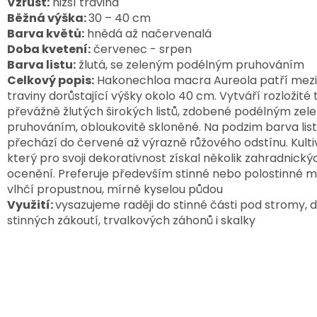
Vzrůst:
nižší travina
Běžná výška:
30 – 40 cm
Barva květů:
hnědá až načervenalá
Doba kvetení:
červenec - srpen
Barva listu:
žlutá, se zeleným podélným pruhováním
Celkový popis:
Hakonechloa macra Aureola patří mezi 
traviny dorůstající výšky okolo 40 cm. Vytváří rozložité 
převážně žlutých širokých listů, zdobené podélným ze
pruhováním, obloukovitě skloněné. Na podzim barva lis
přechází do červené až výrazně růžového odstínu. Kulti
který pro svoji dekorativnost získal několik zahradnický
ocenění. Preferuje především stinné nebo polostinné m
vlhčí propustnou, mírně kyselou půdou
Využití:
vysazujeme raději do stinné části pod stromy, 
stinných zákoutí, trvalkových záhonů i skalky