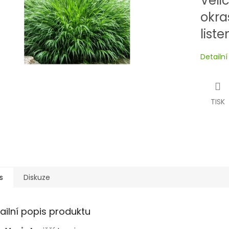
Velic
okra
list
Detailn
TISK
s
Diskuze
ailní popis produktu