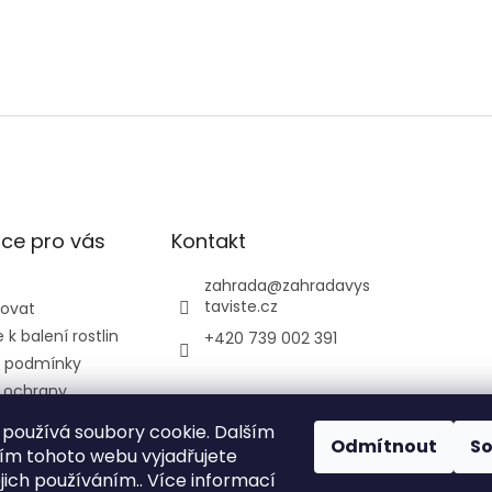
ce pro vás
Kontakt
zahrada
@
zahradavys
taviste.cz
povat
k balení rostlin
+420 739 002 391
 podmínky
 ochrany
údajů
používá soubory cookie. Dalším
ontrolní a
Odmítnout
S
m tohoto webu vyjadřujete
ústav
ejich používáním.. Více informací
ký