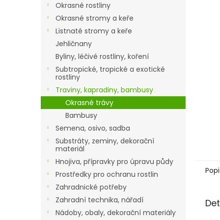
a
Okrasné rostliny
n
Okrasné stromy a keře
e
Listnaté stromy a keře
l
Jehličnany
Byliny, léčivé rostliny, koření
Subtropické, tropické a exotické
rostliny
Traviny, kapradiny, bambusy
Okrasné trávy
Bambusy
Semena, osivo, sadba
Substráty, zeminy, dekorační
materiál
Hnojiva, přípravky pro úpravu půdy
Popi
Prostředky pro ochranu rostlin
Zahradnické potřeby
Zahradní technika, nářadí
Det
Nádoby, obaly, dekorační materiály