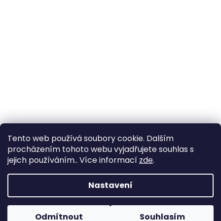
Tento web používá soubory cookie. Dalším
procházením tohoto webu vyjadřujete souhlas s
jejich používáním.. Více informací
zde
.
Vytvořil Shoptet
Nastavení
Copyright 2026
Zahrada Výstaviště
. Všechna práva
Odmítnout
Souhlasím
vyhrazena.
Upravit nastavení cookies