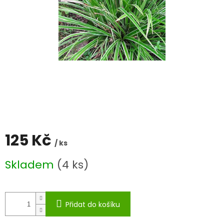
125 Kč
/ ks
Měrná
Skladem
(4 ks)
cena:
Přidat do košíku