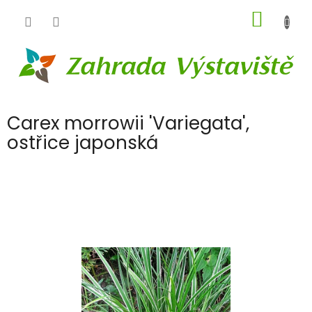
Přejít
NÁKUP
na
obsah
KOŠÍK
Carex morrowii 'Variegata',
ostřice japonská