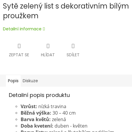
Sytě zelený list s dekorativním bílým
proužkem
Detailní informace
ZEPTAT SE
HLÍDAT
SDÍLET
Popis
Diskuze
Detailní popis produktu
Vzrůst:
nízká travina
Běžná výška:
30 – 40 cm
Barva květů:
zelená
Doba kvetení:
duben - květen