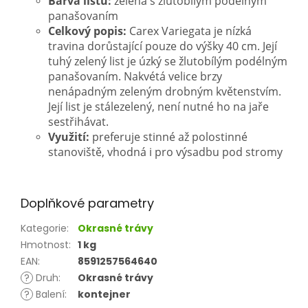
Barva listu:
zelená s žlutobílým podélným
panašovaním
Celkový popis:
Carex Variegata je nízká
travina dorůstající pouze do výšky 40 cm. Její
tuhý zelený list je úzký se žlutobílým podélným
panašovaním. Nakvétá velice brzy
nenápadným zeleným drobným květenstvím.
Její list je stálezelený, není nutné ho na jaře
sestřihávat.
Využití:
preferuje stinné až polostinné
stanoviště, vhodná i pro výsadbu pod stromy
Doplňkové parametry
Kategorie
:
Okrasné trávy
Hmotnost
:
1 kg
EAN
:
8591257564640
?
Druh
:
Okrasné trávy
?
Balení
:
kontejner