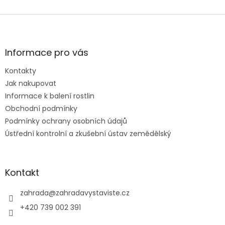
Z
á
p
a
Informace pro vás
t
Kontakty
í
Jak nakupovat
Informace k balení rostlin
Obchodní podmínky
Podmínky ochrany osobních údajů
Ústřední kontrolní a zkušební ústav zemědělský
Kontakt
zahrada
@
zahradavystaviste.cz
+420 739 002 391