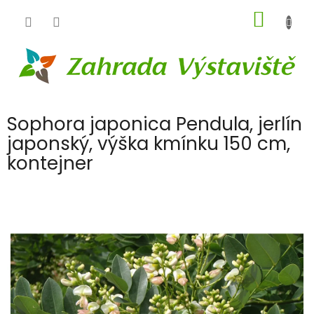
Přejít
NÁKUP
na
obsah
KOŠÍK
Sophora japonica Pendula, jerlín
japonský, výška kmínku 150 cm,
kontejner