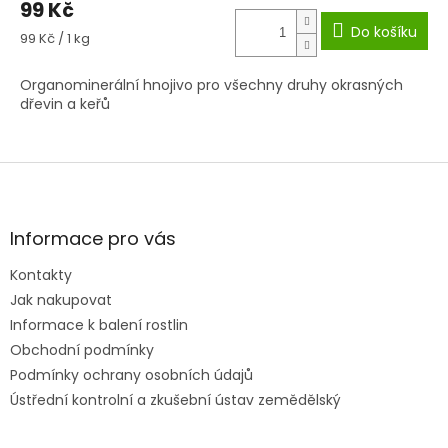
99 Kč
Do košíku
Měrná
99 Kč / 1 kg
cena:
Organominerální hnojivo pro všechny druhy okrasných
dřevin a keřů
Z
á
p
a
Informace pro vás
t
Kontakty
í
Jak nakupovat
Informace k balení rostlin
Obchodní podmínky
Podmínky ochrany osobních údajů
Ústřední kontrolní a zkušební ústav zemědělský