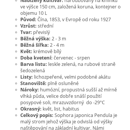
Nabízený kultivar:
naroubovaný na kmínku
ve výšce 150 cm, založená koruna, kontejner o
objemu 10 L
Původ:
Čína, 1853, v Evropě od roku 1927
Vzrůst:
střední
Tvar:
převislý
Běžná výška:
2 - 3 m
Běžná šířka:
2 - 4 m
Květ:
krémově bílý
Doba kvetení:
červenec - srpen
Barva listu:
leskle zelená, na rubové straně
šedozelená
Listy:
lichozpeřené, velmi podobné akátu
Stanoviště:
plně osluněné
Nároky:
humózní, propustná sušší až mírně
vlhká půda, velice dobře snáší použití
posypové soli, mrazuvzdorný do -29°C
Okrasný:
květ, list, habitus
Celkový popis:
Sophora japonica Pendula je
malý strom jehož výška je odvislá od výšky
naštěpování na základní kultivar. Námi