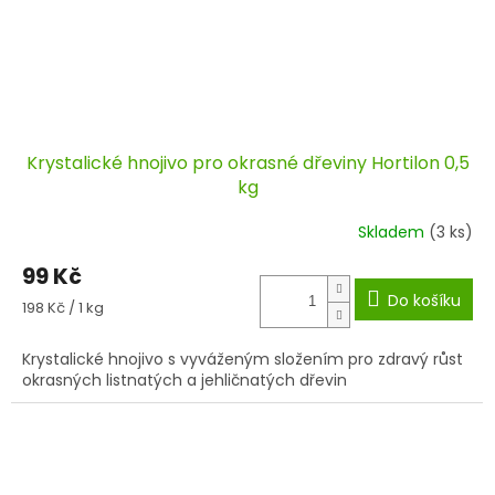
Krystalické hnojivo pro okrasné dřeviny Hortilon 0,5
kg
Skladem
(3 ks)
99 Kč
Do košíku
Měrná
198 Kč / 1 kg
cena:
Krystalické hnojivo s vyváženým složením pro zdravý růst
okrasných listnatých a jehličnatých dřevin