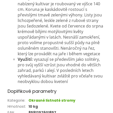
nabízený kultivar je roubovaný ve výšce 140
cm. Koruna je kaskádovitě rostoucí s
převislými tmavě zelenými výhony. Listy jsou
lichozpeřené, leskle zelené z rubové strany
jsou šedozelené. Kvete od července do srpna
krémově bílými motýlovitými květy
uspořádanými v latách. Nesnáší zamokření,
proto volíme propustné sušší půdy na plně
osluněném stanovišti. Nenáročný na řez,
který lze provádět na jaře i během vegetace
Využití:
vysazují se především jako solitéry,
pro svůj vyšší vzrůst jsou vhodné do větších
zahrad, parků i alejí. V posledních letech
vyhledávaný kultivar zvláště pro včelaře svou
neobvyklou dobou kvetení
Doplňkové parametry
Kategorie
:
Okrasné listnaté stromy
Hmotnost
:
10 kg
EAN
:
8591257601857