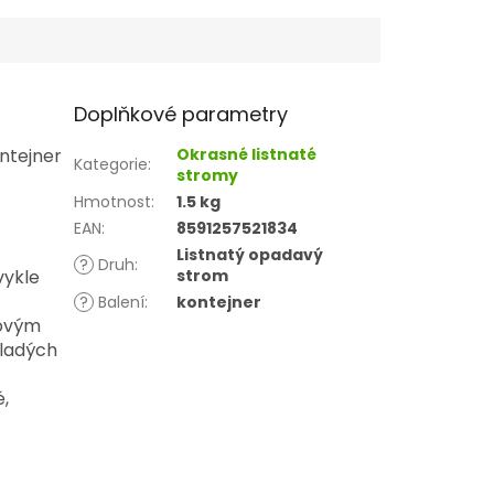
Doplňkové parametry
ntejner
Okrasné listnaté
Kategorie
:
stromy
Hmotnost
:
1.5 kg
EAN
:
8591257521834
Listnatý opadavý
?
Druh
:
vykle
strom
?
Balení
:
kontejner
žovým
ladých
é,