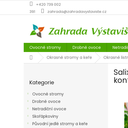
Přejít
+420 739 002
na
391
zahrada@zahradavystaviste.cz
obsah
Ovocné stromy
Drobné ovoce
Netradi
Domů
Okrasné stromy a keře
Okrasné lis
P
Sal
o
Přeskočit
s
kon
Kategorie
kategorie
t
r
Ovocné stromy
a
Drobné ovoce
n
Netradiční ovoce
n
í
Skořápkoviny
p
Původní jedlé stromy a keře