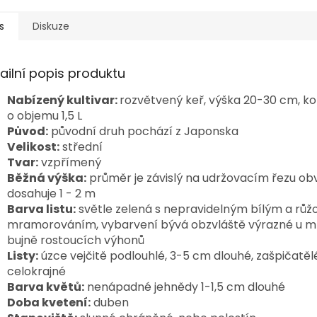
s
Diskuze
ailní popis produktu
Nabízený kultivar:
rozvětvený keř, výška 20-30 cm, ko
o objemu 1,5 L
Původ:
původní druh pochází z Japonska
Velikost:
střední
Tvar:
vzpřímený
Běžná výška:
průměr je závislý na udržovacím řezu ob
dosahuje 1 - 2 m
Barva listu:
světle zelená s nepravidelným bílým a rů
mramorováním, vybarvení bývá obzvláště výrazné u m
bujně rostoucích výhonů
Listy:
úzce vejčitě podlouhlé, 3-5 cm dlouhé, zašpičatěl
celokrajné
Barva květů:
nenápadné jehnědy 1-1,5 cm dlouhé
Doba kvetení:
duben