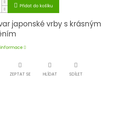
Přidat do košíku
ivar japonské vrby s krásným
těním
í informace
ZEPTAT SE
HLÍDAT
SDÍLET