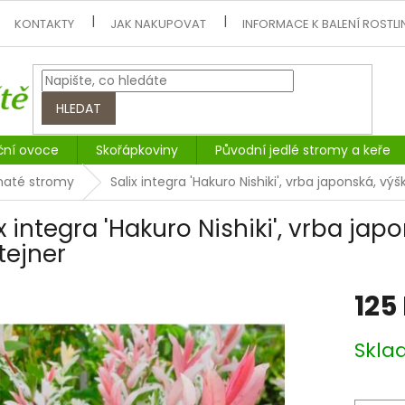
KONTAKTY
JAK NAKUPOVAT
INFORMACE K BALENÍ ROSTLI
HLEDAT
ční ovoce
Skořápkoviny
Původní jedlé stromy a keře
tnaté stromy
Salix integra 'Hakuro Nishiki', vrba japonská, v
ix integra 'Hakuro Nishiki', vrba ja
tejner
125
Měrná
Skl
cena: