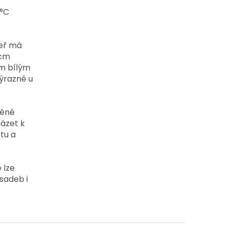
3°C
ě
Keř má
 cm
ým bílým
ýrazné u
něné
ázet k
tu a
 lze
ýsadeb i