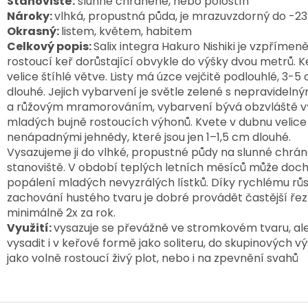
Stanoviště:
slunné chráněné, nebo polostín
Nároky:
vlhká, propustná půda, je mrazuvzdorný do -2
Okrasný:
listem, květem, habitem
Celkový popis:
Salix integra Hakuro Nishiki je
v
zpřímen
rostoucí
keř dorůstající obvykle do výšky dvou metrů. 
velice štíhlé větve. Listy má úzce vejčitě podlouhlé, 3-5
dlouhé. Jejich vybarvení je světle zelené s nepravideln
a růžovým mramorováním, vybarvení bývá obzvláště v
mladých bujně rostoucích výhonů. Kvete v dubnu velice
nenápadnými jehnědy, které jsou jen 1–1,5 cm dlouhé.
Vysazujeme ji do vlhké, propustné půdy na slunné chrá
stanoviště. V období teplých letních měsíců může doch
popálení mladých nevyzrálých lístků.
Díky rychlému růs
zachování hustého tvaru je dobré provádět častější řez
minimálně 2x za rok.
Využití:
vysazuje se převážně ve stromkovém tvaru, ale
vysadit i v keřové formě jako soliteru, do skupinových v
jako volně rostoucí živý plot, nebo i na zpevnění svahů