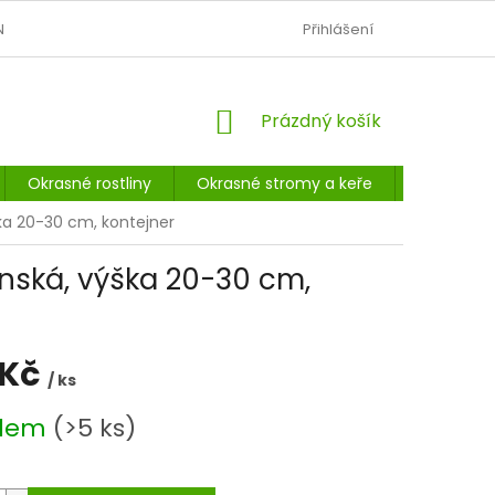
N
OBCHODNÍ PODMÍNKY
PODMÍNKY OCHRANY OSOBNÍCH Ú
Přihlášení
NÁKUPNÍ
Prázdný košík
KOŠÍK
Okrasné rostliny
Okrasné stromy a keře
Listnaté 
ýška 20-30 cm, kontejner
ponská, výška 20-30 cm,
 Kč
/ ks
adem
(>5 ks)