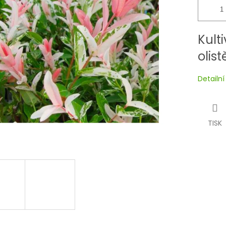
Kult
olis
Detailn
TISK