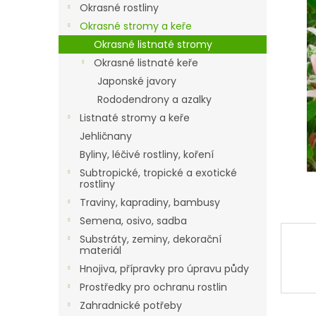
a
Okrasné rostliny
n
Okrasné stromy a keře
e
Okrasné listnaté stromy
l
Okrasné listnaté keře
Japonské javory
Rododendrony a azalky
Listnaté stromy a keře
Jehličnany
Byliny, léčivé rostliny, koření
Subtropické, tropické a exotické
rostliny
Traviny, kapradiny, bambusy
Semena, osivo, sadba
Substráty, zeminy, dekorační
materiál
Hnojiva, přípravky pro úpravu půdy
Prostředky pro ochranu rostlin
Zahradnické potřeby