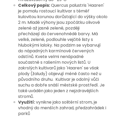
Celkový popis:
Quercus palustris 'Haaren'
je pomalu rostoucí kultivar s téměř
kulovitou korunou dorůstající do výšky okolo
2 m. Mladé výhony jsou
zpočátku olivově
zelené až jasně zelené, později
přecházejí
do
červenohnědé barvy
. Má
velké, zelené, podlouhle vejčité listy s
hlubokými laloky. Na podzim se vybarvují
do nápadných karmínově červených
odstínů. Kvete velmi nenápadné
součastně
s rašením nových listů.
U
zakrslých kultivarů jako 'Haaren' se však
plody (žaludy) objevují méně často než u
původního druhu. Kultivar je
odolný vůči
suchu a dobře snáší městské prostředí. Je
také uváděn jako jeden z nejzdravějších
stromů.
Využití:
vynikne jako solitérní strom, je
vhodný
do menších zahrad, předzahrádek i
parků