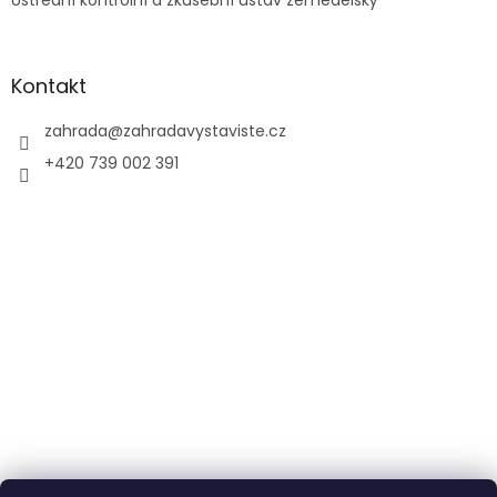
Ústřední kontrolní a zkušební ústav zemědělský
Kontakt
zahrada
@
zahradavystaviste.cz
+420 739 002 391