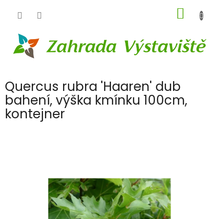
Přejít
NÁKUP
na
obsah
KOŠÍK
Quercus rubra 'Haaren' dub
bahení, výška kmínku 100cm,
kontejner