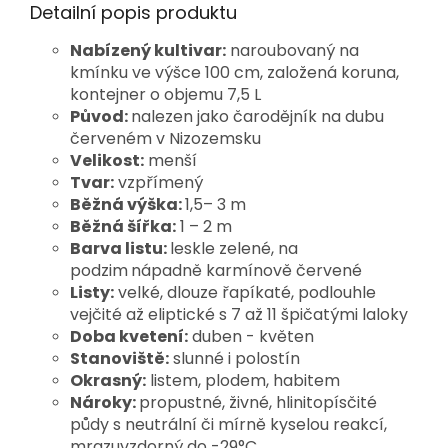
Detailní popis produktu
Nabízený kultivar:
naroubovaný na
kmínku ve výšce 100 cm, založená koruna,
kontejner o objemu 7,5 L
Původ:
nalezen jako čarodějník na dubu
červeném v Nizozemsku
Velikost:
menší
Tvar:
vzpřímený
Běžná výška:
1,5– 3 m
Běžná šířka:
1 – 2 m
Barva listu:
leskle zelené, na
podzim
nápadně karmínově červené
Listy:
velké, dlouze řapíkaté,
podlouhle
vejčité až eliptické s 7 až 11 špičatými laloky
Doba kvetení:
duben - květen
Stanoviště:
slunné i polostín
Okrasný:
listem, plodem, habitem
Nároky:
propustné, živné,
hlinitopísčité
půdy s neutrální či mírně kyselou reakcí
,
mrazuvzdorný do -29°C