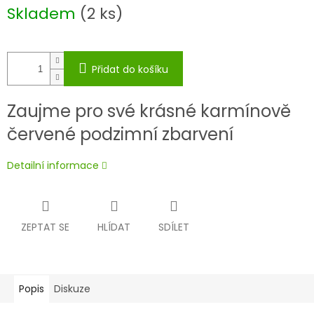
Měrná
Skladem
(2 ks)
cena:
Přidat do košíku
Zaujme pro své krásné karmínově
červené podzimní zbarvení
Detailní informace
ZEPTAT SE
HLÍDAT
SDÍLET
Popis
Diskuze