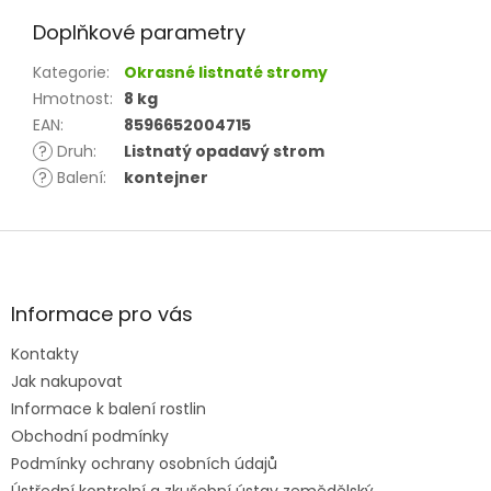
Doplňkové parametry
Kategorie
:
Okrasné listnaté stromy
Hmotnost
:
8 kg
EAN
:
8596652004715
?
Druh
:
Listnatý opadavý strom
?
Balení
:
kontejner
Z
á
p
a
Informace pro vás
t
Kontakty
í
Jak nakupovat
Informace k balení rostlin
Obchodní podmínky
Podmínky ochrany osobních údajů