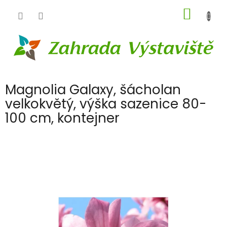
Přejít
NÁKUP
na
obsah
KOŠÍK
Magnolia Galaxy, šácholan
velkokvětý, výška sazenice 80-
100 cm, kontejner