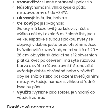
Stanoviště:
slunné chráněné i polostín
Nároky:
humózní, vlhká kyselá půda,
mrazuvzdorný až do -34°C
Okrasný:
květ, list, habitus
Celkový popis:
Magnolia
Galaxy
má kuželovitý až kulovitý růst s
výškou někdy i okolo 6 m.
Zelené listy jsou
velké, eliptické s tupou špičkou. Květy se
objevují v dubnu ještě před olistěním. Jsou
hvězdicovitě rozevřené, velmi velké až 20 -
26 cm, obvykle skládající se z 12 okvětních
plátků. Květ po otevření má sytě růžovou
barvu a světle růžovou uvnitř. Stanoviště
vyžaduje dobře chráněné nebo v závětří,
aby se snížilo riziko poškození květů jarními
mrazy. Vyžaduje humózní, vlhkou středně
kyselou půdu
Využití:
vynikne jako solitér, je vhodný do
větších zahrad
Doplňkové parametry