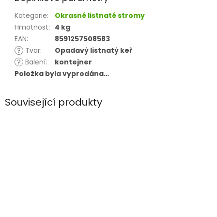
Kategorie
:
Okrasné listnaté stromy
Hmotnost
:
4 kg
EAN
:
8591257508583
?
Tvar
:
Opadavý listnatý keř
?
Balení
:
kontejner
Položka byla vyprodána…
Související produkty