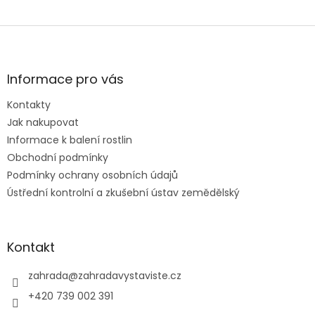
Z
á
p
a
Informace pro vás
t
Kontakty
í
Jak nakupovat
Informace k balení rostlin
Obchodní podmínky
Podmínky ochrany osobních údajů
Ústřední kontrolní a zkušební ústav zemědělský
Kontakt
zahrada
@
zahradavystaviste.cz
+420 739 002 391