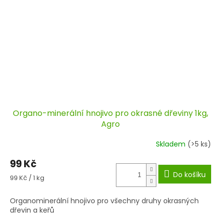
Organo-minerální hnojivo pro okrasné dřeviny 1kg,
Agro
Skladem
(>5 ks)
99 Kč
Do košíku
Měrná
99 Kč / 1 kg
cena:
Organominerální hnojivo pro všechny druhy okrasných
dřevin a keřů