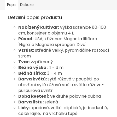
Popis
Diskuze
Detailní popis produktu
Nabízený kultivar:
výška sazenice 80-100
cm, kontejner o objemu 4 L
Původ:
USA, kříženec
Magnolia liliiflora
'Nigra' a Magnolia sprengeri 'Diva'
Vzrůst:
středně velký, pyramidálně
rostoucí
strom
Tvar:
vzpřímený
Běžná výška:
4 - 6 m
Běžná šířka:
3 - 4 m
Barva květů:
sytě růžová
v poupěti, po
otevření sytě růžová vně a světle růžovo-
purpurová uvnitř
Doba kvetení:
ve druhé polovině dubna
Barva listu:
zelená
Listy:
opadavé, velké
eliptické, jednoduché,
celokrajné, na vrcholku tupé