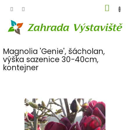
Přejít
NÁKUP
na
obsah
KOŠÍK
Magnolia 'Genie', šácholan,
výška sazenice 30-40cm,
kontejner