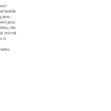
oucí
á l
esklé
y jsou
šení jsou
ědou. Na
é, mírně
z a
 nebo