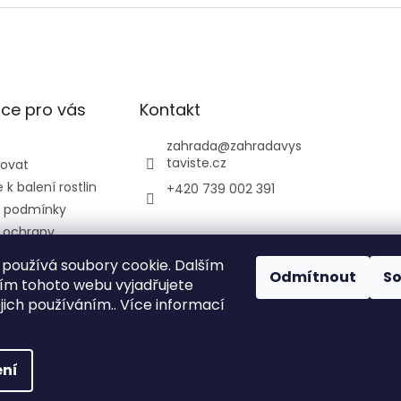
ce pro vás
Kontakt
zahrada
@
zahradavys
taviste.cz
povat
k balení rostlin
+420 739 002 391
 podmínky
 ochrany
údajů
používá soubory cookie. Dalším
ontrolní a
Odmítnout
S
m tohoto webu vyjadřujete
ústav
ejich používáním.. Více informací
ký
ní
ráva vyhrazena.
Upravit nastavení cookies