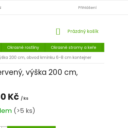
N
OBCHODNÍ PODMÍNKY
PODMÍNKY OCHRANY OSOBNÍCH Ú
Přihlášení
NÁKUPNÍ
Prázdný košík
KOŠÍK
Okrasné rostliny
Okrasné stromy a keře
Listnaté 
, výška 200 cm, obvod kmínku 6-8 cm kontejner
červený, výška 200 cm,
30 Kč
/ ks
adem
(>5 ks)