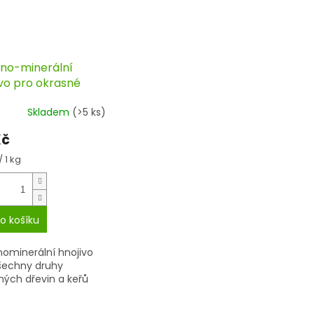
no-minerální
ivo pro okrasné
ny 1kg, Agro
Skladem
(>5 ks)
Kč
á
/ 1 kg
o košíku
ominerální hnojivo
šechny druhy
ných dřevin a keřů