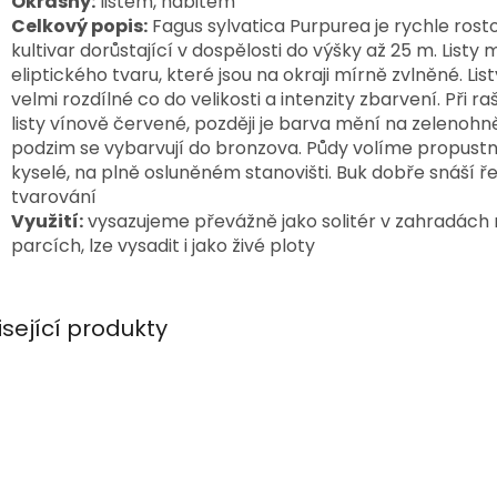
Okrasný:
listem, habitem
Celkový popis:
Fagus sylvatica Purpurea je rychle rost
kultivar dorůstající v dospělosti do výšky až 25 m. Listy m
eliptického tvaru, které jsou na okraji mírně zvlněné. List
velmi rozdílné co do velikosti a intenzity zbarvení. Při ra
listy vínově červené, později je barva mění na zelenohn
podzim se vybarvují do bronzova.
Půdy volíme propustn
kyselé, na plně osluněném stanovišti. Buk dobře snáší ře
tvarování
Využití:
vysazujeme převážně jako solitér v zahradách
parcích, lze vysadit i jako živé ploty
isející produkty