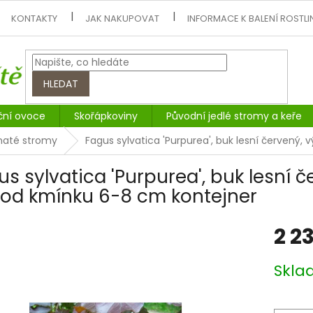
KONTAKTY
JAK NAKUPOVAT
INFORMACE K BALENÍ ROSTLI
HLEDAT
ční ovoce
Skořápkoviny
Původní jedlé stromy a keře
tnaté stromy
Fagus sylvatica 'Purpurea', buk lesní červený
us sylvatica 'Purpurea', buk lesní 
od kmínku 6-8 cm kontejner
2 2
Měrná
Skl
cena: