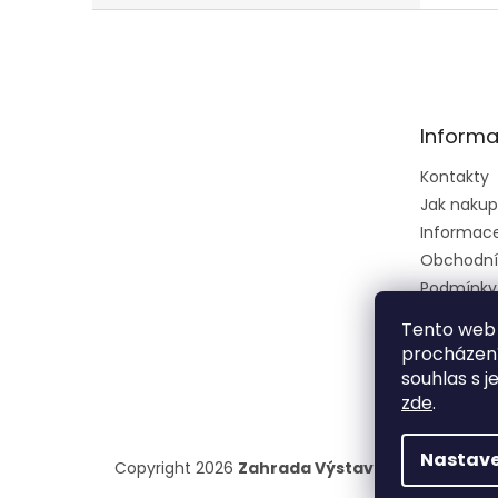
Z
á
p
a
t
Informa
í
Kontakty
Jak naku
Informace 
Obchodní
Podmínky
osobních 
Tento web 
Ústřední k
procházení
zkušební 
souhlas s j
zeměděls
zde
.
Nastave
Copyright 2026
Zahrada Výstaviště
. Všechna p