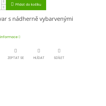
Přidat do košíku
ivar s nádherně vybarvenými
í informace
ZEPTAT SE
HLÍDAT
SDÍLET