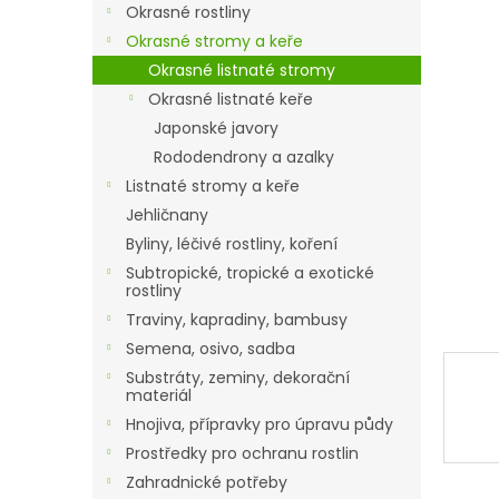
a
Okrasné rostliny
n
Okrasné stromy a keře
e
Okrasné listnaté stromy
l
Okrasné listnaté keře
Japonské javory
Rododendrony a azalky
Listnaté stromy a keře
Jehličnany
Byliny, léčivé rostliny, koření
Subtropické, tropické a exotické
rostliny
Traviny, kapradiny, bambusy
Semena, osivo, sadba
Substráty, zeminy, dekorační
materiál
Hnojiva, přípravky pro úpravu půdy
Prostředky pro ochranu rostlin
Zahradnické potřeby