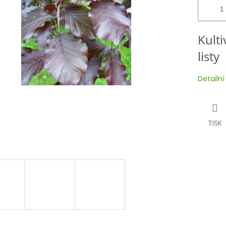
Kult
listy
Detailn
TISK