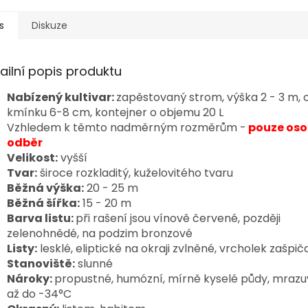
s
Diskuze
ailní popis produktu
Nabízený kultivar:
zapěstovaný strom, výška 2 - 3 m,
kmínku 6-8 cm, kontejner o objemu 20 L
Vzhledem k těmto nadměrným rozměrům -
pouze oso
odběr
Velikost:
vyšší
Tvar:
široce rozkladitý, kuželovitého tvaru
Běžná výška:
20 - 25 m
Běžná šířka:
15 - 20 m
Barva listu:
při rašení jsou vínově červené, později
zelenohnědé, na podzim bronzové
Listy:
lesklé, eliptické na okraji zvlněné, vrcholek zašpič
Stanoviště:
slunné
Nároky:
propustné, humózní, mírně kyselé půdy, mraz
až do -34°C