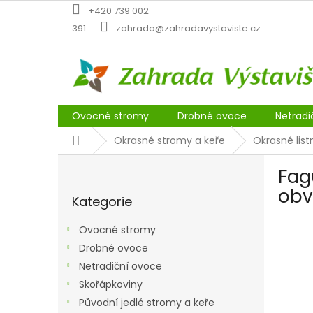
Přejít
+420 739 002
na
391
zahrada@zahradavystaviste.cz
obsah
Ovocné stromy
Drobné ovoce
Netradi
Domů
Okrasné stromy a keře
Okrasné lis
P
Fag
o
Přeskočit
s
obv
Kategorie
kategorie
t
r
Ovocné stromy
a
Drobné ovoce
n
Netradiční ovoce
n
í
Skořápkoviny
p
Původní jedlé stromy a keře