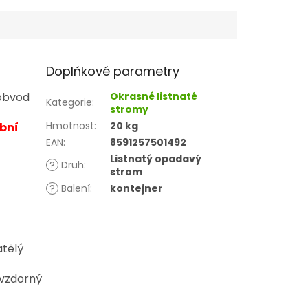
Doplňkové parametry
 obvod
Okrasné listnaté
Kategorie
:
stromy
Hmotnost
:
20 kg
bní
EAN
:
8591257501492
Listnatý opadavý
?
Druh
:
strom
?
Balení
:
kontejner
atělý
uvzdorný