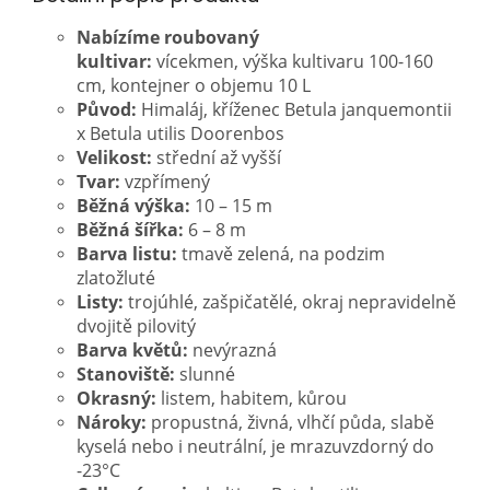
Nabízíme roubovaný
kultivar:
vícekmen, výška kultivaru 100-160
cm, kontejner o objemu 10 L
Původ:
Himaláj, kříženec Betula janquemontii
x Betula utilis Doorenbos
Velikost:
střední až vyšší
Tvar:
vzpřímený
Běžná výška:
10 – 15 m
Běžná šířka:
6 – 8 m
Barva listu:
tmavě zelená, na podzim
zlatožluté
Listy:
trojúhlé, zašpičatělé, okraj nepravidelně
dvojitě pilovitý
Barva květů:
nevýrazná
Stanoviště:
slunné
Okrasný:
listem, habitem, kůrou
Nároky:
propustná, živná, vlhčí půda, slabě
kyselá nebo i neutrální, je mrazuvzdorný do
-23°C