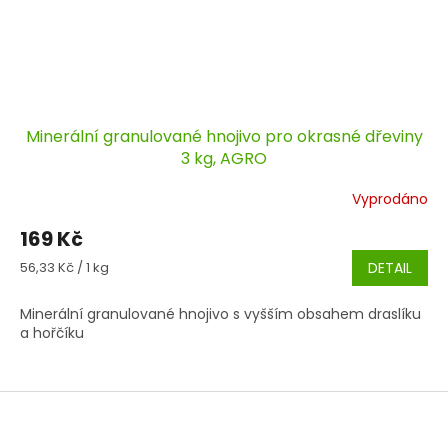
Minerální granulované hnojivo pro okrasné dřeviny
3 kg, AGRO
Vyprodáno
169 Kč
Měrná
56,33 Kč / 1 kg
DETAIL
cena:
Minerální granulované hnojivo s vyšším obsahem draslíku
a hořčíku
Z
á
p