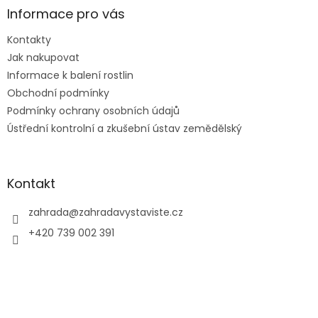
a
Informace pro vás
t
Kontakty
í
Jak nakupovat
Informace k balení rostlin
Obchodní podmínky
Podmínky ochrany osobních údajů
Ústřední kontrolní a zkušební ústav zemědělský
Kontakt
zahrada
@
zahradavystaviste.cz
+420 739 002 391