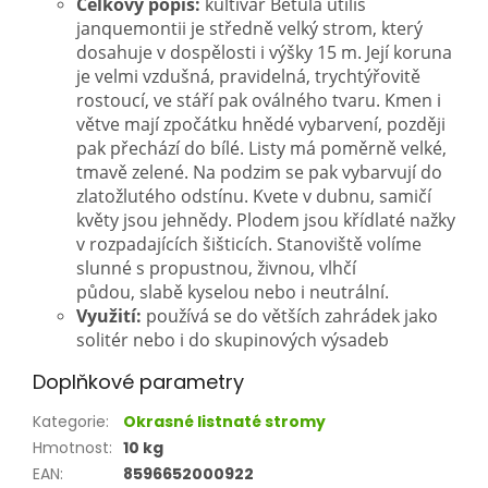
Celkový popis:
kultivar Betula utilis
janquemontii je středně velký strom, který
dosahuje v dospělosti i výšky 15 m. Její koruna
je velmi vzdušná, pravidelná, trychtýřovitě
rostoucí, ve stáří pak oválného tvaru. Kmen i
větve mají zpočátku hnědé vybarvení, později
pak přechází do bílé. Listy má poměrně velké,
tmavě zelené. Na podzim se pak vybarvují do
zlatožlutého odstínu. Kvete v dubnu, samičí
květy jsou jehnědy. Plodem jsou křídlaté nažky
v rozpadajících šišticích. Stanoviště volíme
slunné s propustnou, živnou, vlhčí
půdou, slabě kyselou nebo i neutrální.
Využití:
používá se do větších zahrádek jako
solitér nebo i do skupinových výsadeb
Doplňkové parametry
Kategorie
:
Okrasné listnaté stromy
Hmotnost
:
10 kg
EAN
:
8596652000922