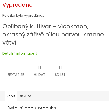
Měrná
Vyprodáno
cena:
Položka byla vyprodána…
Oblíbený kultivar – vícekmen,
okrasný zářivě bílou barvou kmene i
větví
Detailní informace
ZEPTAT SE
HLÍDAT
SDÍLET
Popis
Diskuze
Detailní popis produktu