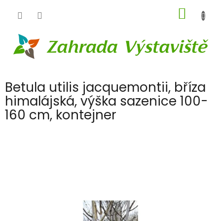
Přejít
NÁKUP
na
obsah
KOŠÍK
Betula utilis jacquemontii, bříza
himalájská, výška sazenice 100-
160 cm, kontejner